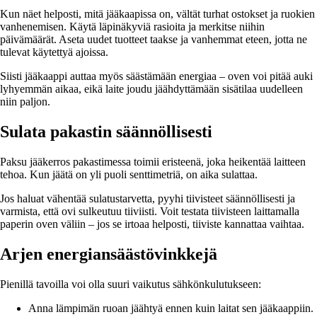
Kun näet helposti, mitä jääkaapissa on, vältät turhat ostokset ja ruokien
vanhenemisen. Käytä läpinäkyviä rasioita ja merkitse niihin
päivämäärät. Aseta uudet tuotteet taakse ja vanhemmat eteen, jotta ne
tulevat käytettyä ajoissa.
Siisti jääkaappi auttaa myös säästämään energiaa – oven voi pitää auki
lyhyemmän aikaa, eikä laite joudu jäähdyttämään sisätilaa uudelleen
niin paljon.
Sulata pakastin säännöllisesti
Paksu jääkerros pakastimessa toimii eristeenä, joka heikentää laitteen
tehoa. Kun jäätä on yli puoli senttimetriä, on aika sulattaa.
Jos haluat vähentää sulatustarvetta, pyyhi tiivisteet säännöllisesti ja
varmista, että ovi sulkeutuu tiiviisti. Voit testata tiivisteen laittamalla
paperin oven väliin – jos se irtoaa helposti, tiiviste kannattaa vaihtaa.
Arjen energiansäästövinkkejä
Pienillä tavoilla voi olla suuri vaikutus sähkönkulutukseen:
Anna lämpimän ruoan jäähtyä ennen kuin laitat sen jääkaappiin.