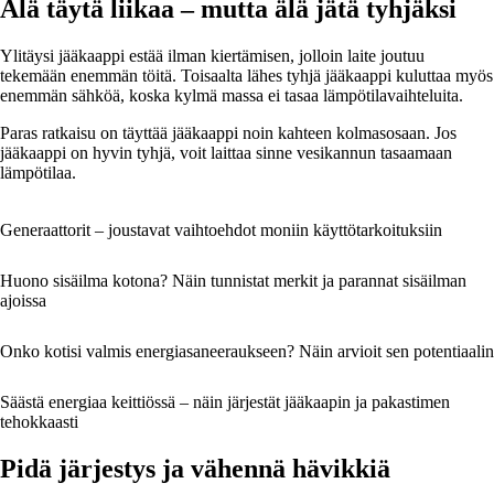
Älä täytä liikaa – mutta älä jätä tyhjäksi
Ylitäysi jääkaappi estää ilman kiertämisen, jolloin laite joutuu
tekemään enemmän töitä. Toisaalta lähes tyhjä jääkaappi kuluttaa myös
enemmän sähköä, koska kylmä massa ei tasaa lämpötilavaihteluita.
Paras ratkaisu on täyttää jääkaappi noin kahteen kolmasosaan. Jos
jääkaappi on hyvin tyhjä, voit laittaa sinne vesikannun tasaamaan
lämpötilaa.
Generaattorit – joustavat vaihtoehdot moniin käyttötarkoituksiin
Huono sisäilma kotona? Näin tunnistat merkit ja parannat sisäilman
ajoissa
Onko kotisi valmis energiasaneeraukseen? Näin arvioit sen potentiaalin
Säästä energiaa keittiössä – näin järjestät jääkaapin ja pakastimen
tehokkaasti
Pidä järjestys ja vähennä hävikkiä