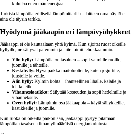
kuluttaa enemmän energiaa.
Tarkista lämpötila erillisellä lämpömittarilla – laitteen oma näyttö ei
aina ole täysin tarkka.
Hyödynnä jääkaapin eri lämpövyöhykkeet
Jääkaappi ei ole kauttaaltaan yhtä kylmä. Kun sijoitat ruoat oikeille
hyllyille, ne säilyvät paremmin ja laite toimii tehokkaammin.
Ylin hylly:
Lämpötila on tasainen – sopii valmiille ruoille,
juomille ja tähteille.
Keskihylly:
Hyvä paikka maitotuotteille, kuten jogurtille,
juustolle ja voille.
Alin hylly:
Kylmin kohta – ihanteellinen lihalle, kalalle ja
leikkeleille.
Vihanneslaatikko:
Säilyttää kosteuden ja sopii hedelmille ja
vihanneksille.
Oven hyllyt:
Lämpimin osa jääkaappia – käytä säilykkeille,
kastikkeille ja juomille.
Kun ruoka on oikeilla paikoillaan, jääkaappi pystyy pitämään
lämpötilan tasaisena ilman ylimääräistä energiankulutusta.