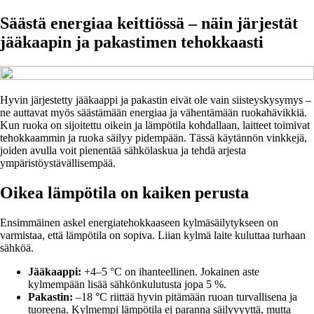
Säästä energiaa keittiössä – näin järjestät
jääkaapin ja pakastimen tehokkaasti
Hyvin järjestetty jääkaappi ja pakastin eivät ole vain siisteyskysymys –
ne auttavat myös säästämään energiaa ja vähentämään ruokahävikkiä.
Kun ruoka on sijoitettu oikein ja lämpötila kohdallaan, laitteet toimivat
tehokkaammin ja ruoka säilyy pidempään. Tässä käytännön vinkkejä,
joiden avulla voit pienentää sähkölaskua ja tehdä arjesta
ympäristöystävällisempää.
Oikea lämpötila on kaiken perusta
Ensimmäinen askel energiatehokkaaseen kylmäsäilytykseen on
varmistaa, että lämpötila on sopiva. Liian kylmä laite kuluttaa turhaan
sähköä.
Jääkaappi:
+4–5 °C on ihanteellinen. Jokainen aste
kylmempään lisää sähkönkulutusta jopa 5 %.
Pakastin:
–18 °C riittää hyvin pitämään ruoan turvallisena ja
tuoreena. Kylmempi lämpötila ei paranna säilyvyyttä, mutta