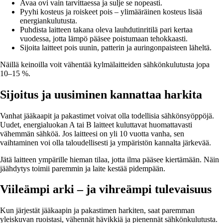
Avaa ovi vain tarvittaessa ja sulje se nopeasti.
Pyyhi kosteus ja roiskeet pois – ylimääräinen kosteus lisää
energiankulutusta.
Puhdista laitteen takana oleva lauhdutinritilä pari kertaa
vuodessa, jotta lämpö pääsee poistumaan tehokkaasti.
Sijoita laitteet pois uunin, patterin ja auringonpaisteen läheltä.
Näillä keinoilla voit vähentää kylmälaitteiden sähkönkulutusta jopa
10–15 %.
Sijoitus ja uusiminen kannattaa harkita
Vanhat jääkaapit ja pakastimet voivat olla todellisia sähkönsyöppöjä.
Uudet, energialuokan A tai B laitteet kuluttavat huomattavasti
vähemmän sähköä. Jos laitteesi on yli 10 vuotta vanha, sen
vaihtaminen voi olla taloudellisesti ja ympäristön kannalta järkevää.
Jätä laitteen ympärille hieman tilaa, jotta ilma pääsee kiertämään. Näin
jäähdytys toimii paremmin ja laite kestää pidempään.
Viileämpi arki – ja vihreämpi tulevaisuus
Kun järjestät jääkaapin ja pakastimen harkiten, saat paremman
yleiskuvan ruoistasi, vähennät hävikkiä ja pienennät sähkönkulutusta.