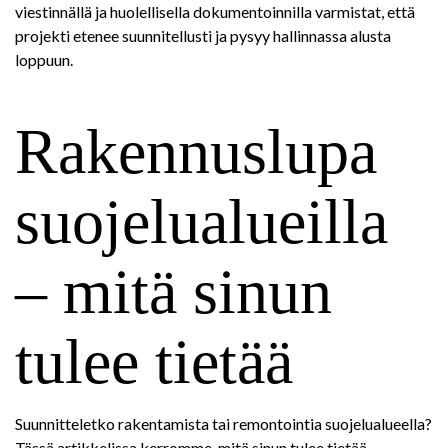
viestinnällä ja huolellisella dokumentoinnilla varmistat, että
projekti etenee suunnitellusti ja pysyy hallinnassa alusta
loppuun.
Rakennuslupa
suojelualueilla
– mitä sinun
tulee tietää
Suunnitteletko rakentamista tai remontointia suojelualueella?
Tässä artikkelissa kerromme, mitä sinun tulee tietää