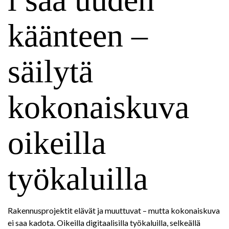
käänteen –
säilytä
kokonaiskuva
oikeilla
työkaluilla
Rakennusprojektit elävät ja muuttuvat – mutta kokonaiskuva
ei saa kadota. Oikeilla digitaalisilla työkaluilla, selkeällä