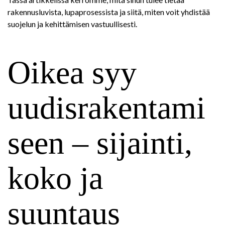
rakennusluvista, lupaprosessista ja siitä, miten voit yhdistää
suojelun ja kehittämisen vastuullisesti.
Oikea syy
uudisrakentami
seen – sijainti,
koko ja
suuntaus