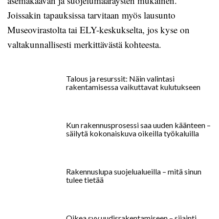
asemakaavan ja suojelumääräysten mukainen.
Joissakin tapauksissa tarvitaan myös lausunto
Museovirastolta tai ELY-keskukselta, jos kyse on
valtakunnallisesti merkittävästä kohteesta.
Talous ja resurssit: Näin valintasi
rakentamisessa vaikuttavat kulutukseen
Kun rakennusprosessi saa uuden käänteen –
säilytä kokonaiskuva oikeilla työkaluilla
Rakennuslupa suojelualueilla – mitä sinun
tulee tietää
Oikea syy uudisrakentamiseen – sijainti,