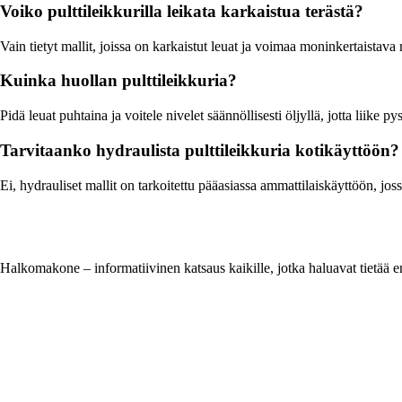
Voiko pulttileikkurilla leikata karkaistua terästä?
Vain tietyt mallit, joissa on karkaistut leuat ja voimaa moninkertaistava 
Kuinka huollan pulttileikkuria?
Pidä leuat puhtaina ja voitele nivelet säännöllisesti öljyllä, jotta liike p
Tarvitaanko hydraulista pulttileikkuria kotikäyttöön?
Ei, hydrauliset mallit on tarkoitettu pääasiassa ammattilaiskäyttöön, jossa
Halkomakone – informatiivinen katsaus kaikille, jotka haluavat tietää