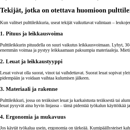
Tekijät, jotka on otettava huomioon pulttile
Kun valitset pulttileikkuria, useat tekijät vaikuttavat valintaan – leuk
1. Pituus ja leikkausvoima
Pulttileikkurin pituudella on suuri vaikutus leikkausvoimaan. Lyhyt, 30
enemmän voimaa ja pystyy leikkaamaan paksumpia materiaaleja. Mieti, ku
2. Leuat ja leikkaustyyppi
Leuat voivat olla suorat, vinot tai vaihdettavat. Suorat leuat sopivat yle
pidempään ja voidaan vaihtaa kulumisen jälkeen.
3. Materiaali ja rakenne
Pulttileikkuri, jossa on teräksiset leuat ja karkaistusta teräksestä tai al
leuat pysyvät aina hyvin linjassa – tämä pidentää työkalun käyttöikää ja
4. Ergonomia ja mukavuus
Jos käytät työkalua usein, ergonomia on tärkeää. Kumipäällysteiset kah