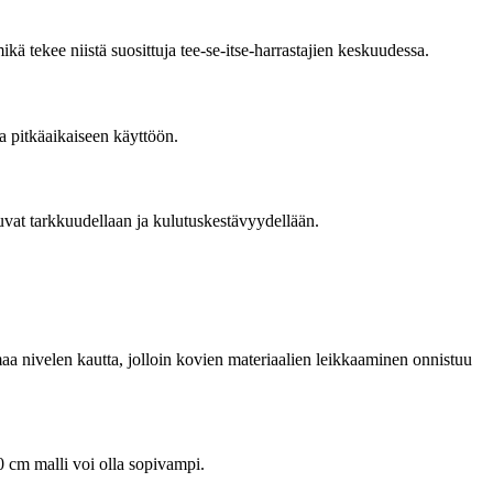
kä tekee niistä suosittuja tee-se-itse-harrastajien keskuudessa.
a pitkäaikaiseen käyttöön.
tuvat tarkkuudellaan ja kulutuskestävyydellään.
maa nivelen kautta, jolloin kovien materiaalien leikkaaminen onnistuu
90 cm malli voi olla sopivampi.