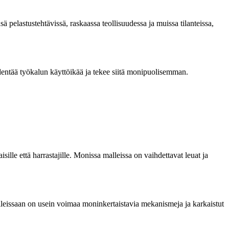
sä pelastustehtävissä, raskaassa teollisuudessa ja muissa tilanteissa,
pidentää työkalun käyttöikää ja tekee siitä monipuolisemman.
lle että harrastajille. Monissa malleissa on vaihdettavat leuat ja
alleissaan on usein voimaa moninkertaistavia mekanismeja ja karkaistut