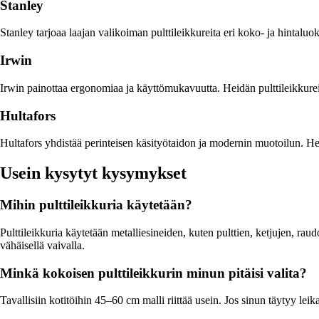
Stanley
Stanley tarjoaa laajan valikoiman pulttileikkureita eri koko- ja hintaluo
Irwin
Irwin painottaa ergonomiaa ja käyttömukavuutta. Heidän pulttileikkurei
Hultafors
Hultafors yhdistää perinteisen käsityötaidon ja modernin muotoilun. Hei
Usein kysytyt kysymykset
Mihin pulttileikkuria käytetään?
Pulttileikkuria käytetään metalliesineiden, kuten pulttien, ketjujen, ra
vähäisellä vaivalla.
Minkä kokoisen pulttileikkurin minun pitäisi valita?
Tavallisiin kotitöihin 45–60 cm malli riittää usein. Jos sinun täytyy le