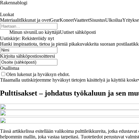
Rakennablogi
Luokat
Materiaalit
Ikkunat ja ovet
Gear
Koneet
Vaatteet
Sisustus
Ulkoilua
Yritykse
Minun sivuni
Luo käyttäjä
Uutiset sähköposti
Uutiskirje: Rekisteröidy nyt
Hanki inspiraatiota, tietoa ja pieniä pikakuvakkeita suoraan postilaatikk
Kirjoita sähköpostiosoitteesi
Osallistua
Olen lukenut ja hyväksyn ehdot.
Tilaamalla uutiskirjeemme hyväksyt tietojen käsittelyä ja käyttöä koske
Pulttisakset – johdatus työkaluun ja sen m
Tässä artikkelissa esitellään valikoima pulttileikkureita, jotka edustava
helpommin mallin, joka vastaa tarpeitasi. Tuotetiedot perustuvat valmist