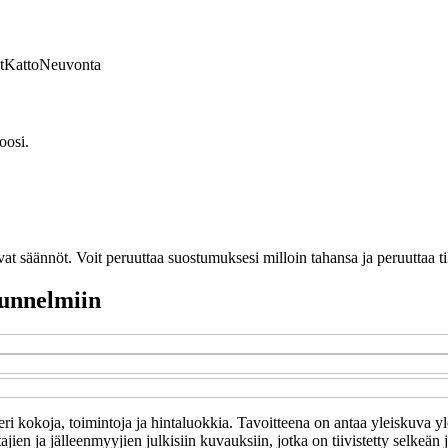
t
Katto
Neuvonta
oosi.
vat säännöt. Voit peruuttaa suostumuksesi milloin tahansa ja peruuttaa t
uunnelmiin
t eri kokoja, toimintoja ja hintaluokkia. Tavoitteena on antaa yleiskuva y
ajien ja jälleenmyyjien julkisiin kuvauksiin, jotka on tiivistetty selkeä