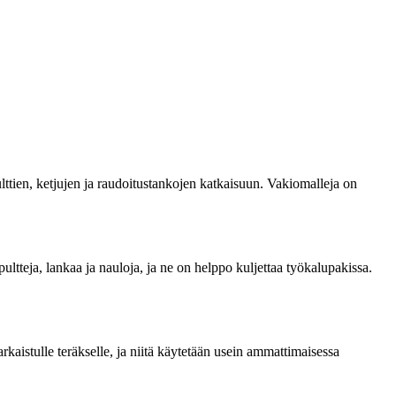
pulttien, ketjujen ja raudoitustankojen katkaisuun. Vakiomalleja on
 pultteja, lankaa ja nauloja, ja ne on helppo kuljettaa työkalupakissa.
kaistulle teräkselle, ja niitä käytetään usein ammattimaisessa