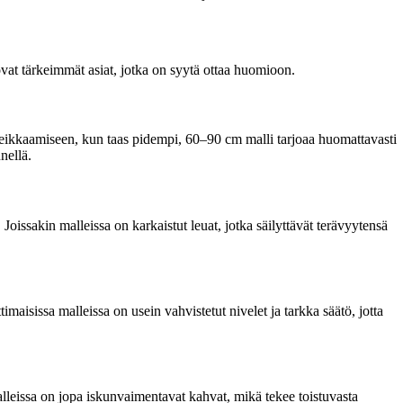
 ovat tärkeimmät asiat, jotka on syytä ottaa huomioon.
n leikkaamiseen, kun taas pidempi, 60–90 cm malli tarjoaa huomattavasti
nellä.
. Joissakin malleissa on karkaistut leuat, jotka säilyttävät terävyytensä
timaisissa malleissa on usein vahvistetut nivelet ja tarkka säätö, jotta
alleissa on jopa iskunvaimentavat kahvat, mikä tekee toistuvasta