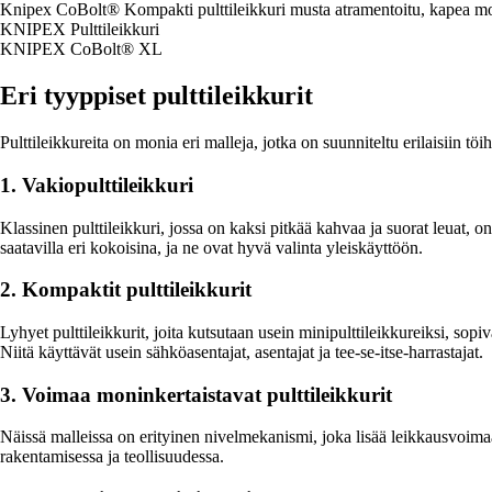
Knipex CoBolt® Kompakti pulttileikkuri musta atramentoitu, kapea
KNIPEX Pulttileikkuri
KNIPEX CoBolt® XL
Eri tyyppiset pulttileikkurit
Pulttileikkureita on monia eri malleja, jotka on suunniteltu erilaisiin töih
1. Vakiopulttileikkuri
Klassinen pulttileikkuri, jossa on kaksi pitkää kahvaa ja suorat leuat, o
saatavilla eri kokoisina, ja ne ovat hyvä valinta yleiskäyttöön.
2. Kompaktit pulttileikkurit
Lyhyet pulttileikkurit, joita kutsutaan usein minipulttileikkureiksi, sopiv
Niitä käyttävät usein sähköasentajat, asentajat ja tee-se-itse-harrastajat.
3. Voimaa moninkertaistavat pulttileikkurit
Näissä malleissa on erityinen nivelmekanismi, joka lisää leikkausvoimaa
rakentamisessa ja teollisuudessa.