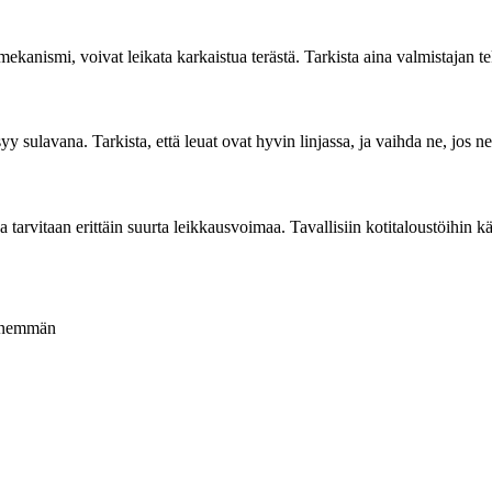
mekanismi, voivat leikata karkaistua terästä. Tarkista aina valmistajan tek
ysyy sulavana. Tarkista, että leuat ovat hyvin linjassa, ja vaihda ne, jos n
 tarvitaan erittäin suurta leikkausvoimaa. Tavallisiin kotitaloustöihin käs
 enemmän