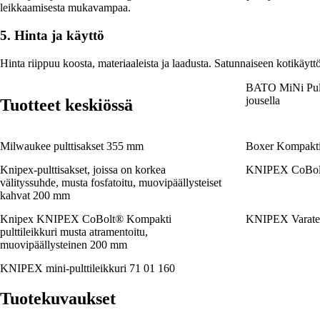
leikkaamisesta mukavampaa.
5. Hinta ja käyttö
Hinta riippuu koosta, materiaaleista ja laadusta. Satunnaiseen kotikäyttö
BATO MiNi Pult
jousella
Tuotteet keskiössä
Milwaukee pulttisakset 355 mm
Boxer Kompakti 
Knipex-pulttisakset, joissa on korkea
KNIPEX CoBol
välityssuhde, musta fosfatoitu, muovipäällysteiset
kahvat 200 mm
Knipex KNIPEX CoBolt® Kompakti
KNIPEX Varaterä
pulttileikkuri musta atramentoitu,
muovipäällysteinen 200 mm
KNIPEX mini-pulttileikkuri 71 01 160
Tuotekuvaukset