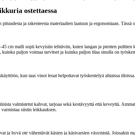
ikkuria ostettaessa
ojen pituudesta ja rakenteesta materiaalien laatuun ja ergonomiaan. Tässä
–45 cm malli sopii kevyisiin tehtäviin, kuten langan ja pienten pulttie
inka paljon voimaa tarvitset ja kuinka paljon tilaa sinulla on työsken
iskäyttöön, kun taas vinot leuat helpottavat työskentelyä ahtaissa tiloissa
umiinista valmistetut kahvat, tarjoaa sekä kestävyyttä että keveyttä. Ammat
 varmistaa siistin leikkauksen.
vat ja hyvä ote vähentävät käsien ja käsivarsien väsymistä. Joissakin m