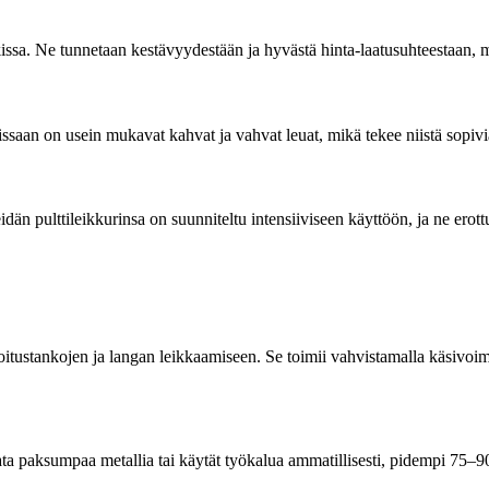
kissa. Ne tunnetaan kestävyydestään ja hyvästä hinta-laatusuhteestaan, mi
ssaan on usein mukavat kahvat ja vahvat leuat, mikä tekee niistä sopivi
dän pulttileikkurinsa on suunniteltu intensiiviseen käyttöön, ja ne erot
udoitustankojen ja langan leikkaamiseen. Se toimii vahvistamalla käsivoi
ikata paksumpaa metallia tai käytät työkalua ammatillisesti, pidempi 75–