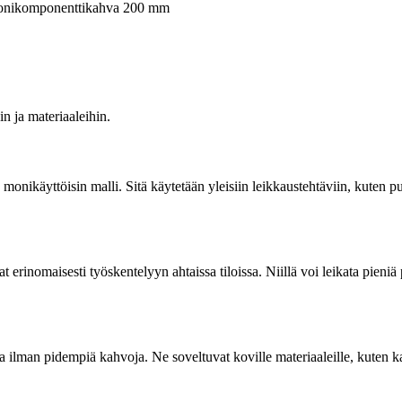
 monikomponenttikahva 200 mm
in ja materiaaleihin.
n monikäyttöisin malli. Sitä käytetään yleisiin leikkaustehtäviin, kuten 
at erinomaisesti työskentelyyn ahtaissa tiloissa. Niillä voi leikata pieniä
 ilman pidempiä kahvoja. Ne soveltuvat koville materiaaleille, kuten kar