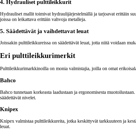
4. Hydrauliset pulttileikkurit
Hydrauliset mallit toimivat hydraulijärjestelmällä ja tarjoavat erittäin s
joissa on leikattava erittäin vahvoja metalleja.
5. Säädettävät ja vaihdettavat leuat
Joissakin pulttileikkureissa on säädettävät leuat, jotta niitä voidaan m
Eri pulttileikkurimerkit
Pulttileikkurimarkkinoilla on monia valmistajia, joilla on omat erikoisa
Bahco
Bahco tunnetaan korkeasta laadustaan ja ergonomisesta muotoilustaan. Hei
säädettävät nivelet.
Knipex
Knipex valmistaa pulttileikkureita, jotka keskittyvät tarkkuuteen ja k
leuat.