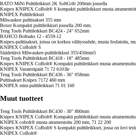
BATO MiNi Pulttileikkuri 2K SoftGrib 200mm jousella
Knipex KNIPEX CoBolt® S kompakti pulttileikkuri musta atramentoit
KNIPEX Pulttileikkuri
Milwaukee pulttisakset 355 mm
Boxer Kompakti pulttileikkuri jousella 200 mm.
Teng Tools Pulttileikkuri BC424 - 24" 652mm
BAHCO Boltsaks 12 - 4559-12
Knipex-pulttisakset, joissa on korkea välityssuhde, musta fosfatoitu, 
KNIPEX CoBolt® S
Säädettävä Milwaukee-pulttileikkuri 355/450mm5
Teng Tools Pulttileikkuri BC418 - 18" 485mm
Knipex KNIPEX CoBolt® Kompakti pulttileikkuri musta atramentoitu
KNIPEX Varateräpäät 71 72 610:lle
Teng Tools Pulttileikkuri BC436 - 36" 958mm
Pulttisakset Knipex 7172 460 mm
KNIPEX mini-pulttileikkuri 71 01 160
Muut tuotteet
Teng Tools Pulttileikkuri BC430 - 30" 800mm
Knipex KNIPEX CoBolt® Kompakti pulttileikkuri musta atramentoitu
KNIPEX cobolt® musta atramentoitu 200 mm, 71 22 200
Knipex KNIPEX CoBolt® S kompakti pulttileikkuri, jossa on lovi terä
KNIPEX CoBolt®