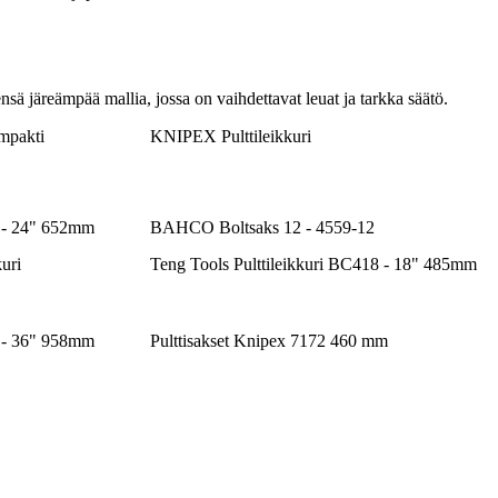
ensä järeämpää mallia, jossa on vaihdettavat leuat ja tarkka säätö.
mpakti
KNIPEX Pulttileikkuri
4 - 24" 652mm
BAHCO Boltsaks 12 - 4559-12
uri
Teng Tools Pulttileikkuri BC418 - 18" 485mm
6 - 36" 958mm
Pulttisakset Knipex 7172 460 mm