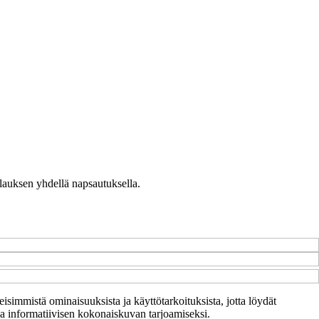
ilauksen yhdellä napsautuksella.
leisimmistä ominaisuuksista ja käyttötarkoituksista, jotta löydät
n ja informatiivisen kokonaiskuvan tarjoamiseksi.