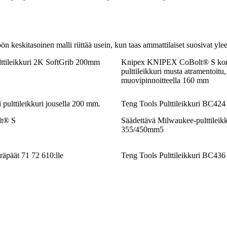
ön keskitasoinen malli riittää usein, kun taas ammattilaiset suosivat yle
tileikkuri 2K SoftGrib 200mm
Knipex KNIPEX CoBolt® S ko
pulttileikkuri musta atramentoitu,
muovipinnoitteella 160 mm
pulttileikkuri jousella 200 mm.
Teng Tools Pulttileikkuri BC42
t® S
Säädettävä Milwaukee-pulttileikk
355/450mm5
päät 71 72 610:lle
Teng Tools Pulttileikkuri BC43