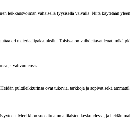
uuren leikkausvoiman vähäisellä fyysisellä vaivalla. Niitä käytetään yleen
ukauttaa eri materiaalipaksuuksiin. Toisissa on vaihdettavat leuat, mikä 
lansa ja vahvuutensa.
dän pulttileikkurinsa ovat tukevia, tarkkoja ja sopivat sekä ammattilaisi
estävyyteen. Merkki on suosittu ammattilaisten keskuudessa, ja heidän m