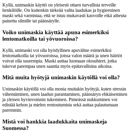
Kyllä, unimaskin käyttö on yleisesti ottaen turvallista terveille
henkilöille. On kuitenkin tärkeää valita laadukas ja hygieeninen
maski sekä varmistaa, että se istuu mukavasti kasvoille eikä aiheuta
painetta silmille tai päänsärylle.
Voiko unimaskia käyttää apuna esimerkiksi
lentomatkoilla tai yövuoroissa?
Kyllä, unimaski voi olla hyödyllinen apuväline esimerkiksi
lentomatkoilla tai yövuoroissa, joissa valon määrä ja unen häiriöt
voivat olla suurempia. Maski auttaa luomaan olosuhteet, jotka
tukevat parempaa unen saantia myös epätavallisina aikoina.
Mitä muita hyötyjä unimaskin käytöllä voi olla?
Unimaskin käytöllä voi olla monia muitakin hyötyjä, kuten stressin
vähentäminen, unen laadun parantaminen, päänsäryn ehkäiseminen
ja yleisen hyvinvoinnin tukeminen. Pimeässä nukkuminen voi
edistää kehon ja mielen rentoutumista sekä auttaa palautumaan
paremmin.
Mistä voi hankkia laadukkaita unimaskeja
Suomessa?