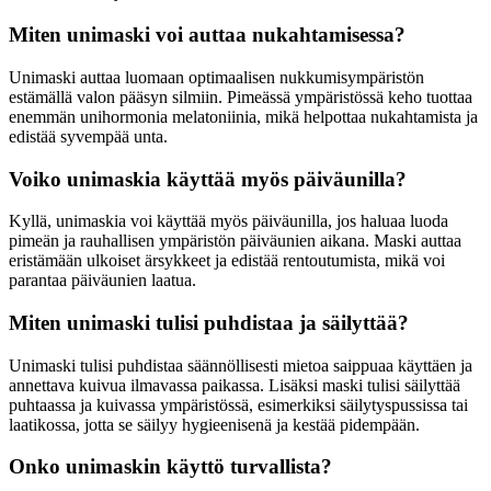
Miten unimaski voi auttaa nukahtamisessa?
Unimaski auttaa luomaan optimaalisen nukkumisympäristön
estämällä valon pääsyn silmiin. Pimeässä ympäristössä keho tuottaa
enemmän unihormonia melatoniinia, mikä helpottaa nukahtamista ja
edistää syvempää unta.
Voiko unimaskia käyttää myös päiväunilla?
Kyllä, unimaskia voi käyttää myös päiväunilla, jos haluaa luoda
pimeän ja rauhallisen ympäristön päiväunien aikana. Maski auttaa
eristämään ulkoiset ärsykkeet ja edistää rentoutumista, mikä voi
parantaa päiväunien laatua.
Miten unimaski tulisi puhdistaa ja säilyttää?
Unimaski tulisi puhdistaa säännöllisesti mietoa saippuaa käyttäen ja
annettava kuivua ilmavassa paikassa. Lisäksi maski tulisi säilyttää
puhtaassa ja kuivassa ympäristössä, esimerkiksi säilytyspussissa tai
laatikossa, jotta se säilyy hygieenisenä ja kestää pidempään.
Onko unimaskin käyttö turvallista?