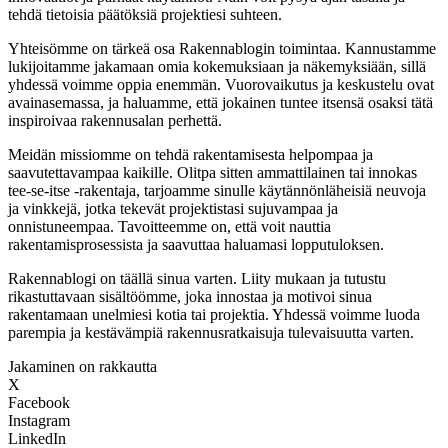
tehdä tietoisia päätöksiä projektiesi suhteen.
Yhteisömme on tärkeä osa Rakennablogin toimintaa. Kannustamme
lukijoitamme jakamaan omia kokemuksiaan ja näkemyksiään, sillä
yhdessä voimme oppia enemmän. Vuorovaikutus ja keskustelu ovat
avainasemassa, ja haluamme, että jokainen tuntee itsensä osaksi tätä
inspiroivaa rakennusalan perhettä.
Meidän missiomme on tehdä rakentamisesta helpompaa ja
saavutettavampaa kaikille. Olitpa sitten ammattilainen tai innokas
tee-se-itse -rakentaja, tarjoamme sinulle käytännönläheisiä neuvoja
ja vinkkejä, jotka tekevät projektistasi sujuvampaa ja
onnistuneempaa. Tavoitteemme on, että voit nauttia
rakentamisprosessista ja saavuttaa haluamasi lopputuloksen.
Rakennablogi on täällä sinua varten. Liity mukaan ja tutustu
rikastuttavaan sisältöömme, joka innostaa ja motivoi sinua
rakentamaan unelmiesi kotia tai projektia. Yhdessä voimme luoda
parempia ja kestävämpiä rakennusratkaisuja tulevaisuutta varten.
Jakaminen on rakkautta
X
Facebook
Instagram
LinkedIn