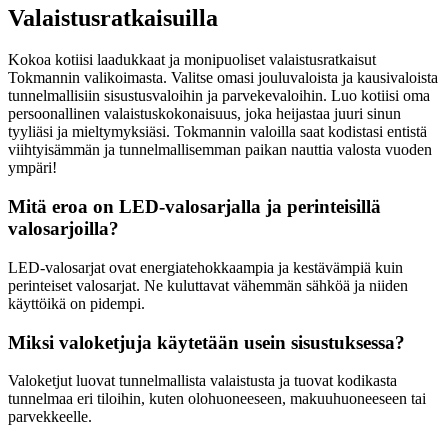
Valaistusratkaisuilla
Kokoa kotiisi laadukkaat ja monipuoliset valaistusratkaisut
Tokmannin valikoimasta. Valitse omasi jouluvaloista ja kausivaloista
tunnelmallisiin sisustusvaloihin ja parvekevaloihin. Luo kotiisi oma
persoonallinen valaistuskokonaisuus, joka heijastaa juuri sinun
tyyliäsi ja mieltymyksiäsi. Tokmannin valoilla saat kodistasi entistä
viihtyisämmän ja tunnelmallisemman paikan nauttia valosta vuoden
ympäri!
Mitä eroa on LED-valosarjalla ja perinteisillä
valosarjoilla?
LED-valosarjat ovat energiatehokkaampia ja kestävämpiä kuin
perinteiset valosarjat. Ne kuluttavat vähemmän sähköä ja niiden
käyttöikä on pidempi.
Miksi valoketjuja käytetään usein sisustuksessa?
Valoketjut luovat tunnelmallista valaistusta ja tuovat kodikasta
tunnelmaa eri tiloihin, kuten olohuoneeseen, makuuhuoneeseen tai
parvekkeelle.