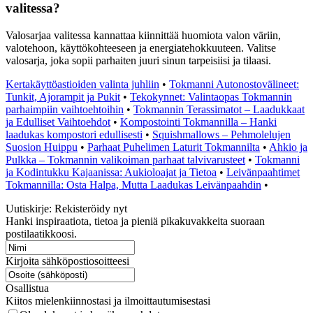
valitessa?
Valosarjaa valitessa kannattaa kiinnittää huomiota valon väriin,
valotehoon, käyttökohteeseen ja energiatehokkuuteen. Valitse
valosarja, joka sopii parhaiten juuri sinun tarpeisiisi ja tilaasi.
Kertakäyttöastioiden valinta juhliin
•
Tokmanni Autonostovälineet:
Tunkit, Ajorampit ja Pukit
•
Tekokynnet: Valintaopas Tokmannin
parhaimpiin vaihtoehtoihin
•
Tokmannin Terassimatot – Laadukkaat
ja Edulliset Vaihtoehdot
•
Kompostointi Tokmannilla – Hanki
laadukas kompostori edullisesti
•
Squishmallows – Pehmolelujen
Suosion Huippu
•
Parhaat Puhelimen Laturit Tokmannilta
•
Ahkio ja
Pulkka – Tokmannin valikoiman parhaat talvivarusteet
•
Tokmanni
ja Kodintukku Kajaanissa: Aukioloajat ja Tietoa
•
Leivänpaahtimet
Tokmannilla: Osta Halpa, Mutta Laadukas Leivänpaahdin
•
Uutiskirje: Rekisteröidy nyt
Hanki inspiraatiota, tietoa ja pieniä pikakuvakkeita suoraan
postilaatikkoosi.
Kirjoita sähköpostiosoitteesi
Osallistua
Kiitos mielenkiinnostasi ja ilmoittautumisestasi