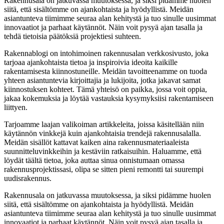
Rakennusala on jatkuvassa muutoksessa, ja siksi pidämme huolen
siitä, että sisältömme on ajankohtaista ja hyödyllistä. Meidän
asiantunteva tiimimme seuraa alan kehitystä ja tuo sinulle uusimmat
innovaatiot ja parhaat käytännöt. Näin voit pysyä ajan tasalla ja
tehdä tietoisia päätöksiä projektiesi suhteen.
Rakennablogi on intohimoinen rakennusalan verkkosivusto, joka
tarjoaa ajankohtaista tietoa ja inspiroivia ideoita kaikille
rakentamisesta kiinnostuneille. Meidän tavoitteenamme on tuoda
yhteen asiantuntevia kirjoittajia ja lukijoita, jotka jakavat samat
kiinnostuksen kohteet. Tämä yhteisö on paikka, jossa voit oppia,
jakaa kokemuksia ja löytää vastauksia kysymyksiisi rakentamiseen
liittyen.
Tarjoamme laajan valikoiman artikkeleita, joissa käsitellään niin
käytännön vinkkejä kuin ajankohtaisia trendejä rakennusalalla.
Meidän sisällöt kattavat kaiken aina rakennusmateriaaleista
suunnitteluvinkkeihin ja kestäviin ratkaisuihin. Haluamme, että
löydät täältä tietoa, joka auttaa sinua onnistumaan omassa
rakennusprojektissasi, olipa se sitten pieni remontti tai suurempi
uudisrakennus.
Rakennusala on jatkuvassa muutoksessa, ja siksi pidämme huolen
siitä, että sisältömme on ajankohtaista ja hyödyllistä. Meidän
asiantunteva tiimimme seuraa alan kehitystä ja tuo sinulle uusimmat
innovaatiot ja parhaat käytännöt. Näin voit pysyä ajan tasalla ja