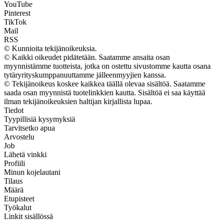
YouTube
Pinterest
TikTok
Mail
RSS
© Kunnioita tekijänoikeuksia.
© Kaikki oikeudet pidätetään. Saatamme ansaita osan
myynnistämme tuotteista, jotka on ostettu sivustomme kautta osana
tytäryrityskumppanuuttamme jälleenmyyjien kanssa.
© Tekijänoikeus koskee kaikkea täällä olevaa sisältöä. Saatamme
saada osan myynnistä tuotelinkkien kautta. Sisältöä ei saa käyttää
ilman tekijänoikeuksien haltijan kirjallista lupaa.
Tiedot
Tyypillisiä kysymyksiä
Tarvitsetko apua
Arvostelu
Job
Lähetä vinkki
Profiili
Minun kojelautani
Tilaus
Määrä
Etupisteet
Työkalut
Linkit sisällössä