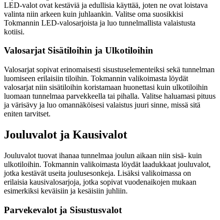
LED-valot ovat kestäviä ja edullisia käyttää, joten ne ovat loistava
valinta niin arkeen kuin juhlaankin. Valitse oma suosikkisi
Tokmannin LED-valosarjoista ja luo tunnelmallista valaistusta
kotiisi.
Valosarjat Sisätiloihin ja Ulkotiloihin
Valosarjat sopivat erinomaisesti sisustuselementeiksi sekä tunnelman
luomiseen erilaisiin tiloihin. Tokmannin valikoimasta löydät
valosarjat niin sisätiloihin koristamaan huonettasi kuin ulkotiloihin
luomaan tunnelmaa parvekkeella tai pihalla. Valitse haluamasi pituus
ja värisävy ja luo omannäköisesi valaistus juuri sinne, missä sitä
eniten tarvitset.
Jouluvalot ja Kausivalot
Jouluvalot tuovat ihanaa tunnelmaa joulun aikaan niin sisä- kuin
ulkotiloihin. Tokmannin valikoimasta löydät laadukkaat jouluvalot,
jotka kestävät useita joulusesonkeja. Lisäksi valikoimassa on
erilaisia kausivalosarjoja, jotka sopivat vuodenaikojen mukaan
esimerkiksi keväisiin ja kesäisiin juhliin.
Parvekevalot ja Sisustusvalot