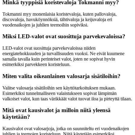
Minkä tyyppisiä koristevaloja Tokmanni myy?
Tokmanni myy monenlaisia koristevaloja, kuten pallovaloja,
discovaloja, havuköynnöksiä, tähtivaloja ja keijuvaloja eri
vuodenaikojen ja juhlien teemoihin sopiviksi.
Miksi LED-valot ovat suosittuja parvekevaloissa?
LED-valot ovat suosittuja parvekevaloissa niiden
energiatehokkuuden ja turvallisuuden vuoksi. Ne eivät kuumene
samalla tavalla kuin perinteiset valot, joten ne sopivat hyvin
esimerkiksi parvekkeen koristeluun.
Miten valita oikeanlainen valosarja sisätiloihin?
Valitse valosarja sisätiloihin sen käyttötarkoituksen mukaan.
Esimerkiksi tunnelmalliseen valaistukseen sopivat lämpimän
valkoiset valot, kun taas värikkäät valot tuovat iloa ja pirteyttä tilaan.
Mitä ovat kausivalot ja milloin niitä yleensä
käytetään?
Kausivalot ovat valosarjoja, jotka on suunniteltu eri vuodenaikojen
juhlien ja teemojen koristeluun. Niitä käytetään esimerkiksi