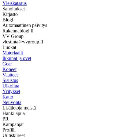
Yleiskatsaus
Sanoitukset
Kirjasto
Blogi
Automaattinen päivitys
Rakennablogi.fi
VV Group
viestinta@vvgroup.fi
Luokat
Materiaalit
Ikkunat ja ovet
Gear
Koneet
Vaatteet
Sisustus
Ulkoilua
Yritykset
Katto
Neuvonta
Lisätietoja meistä
Hanki apua
PR
Kampanjat
Profiili
Uutiskirjeet