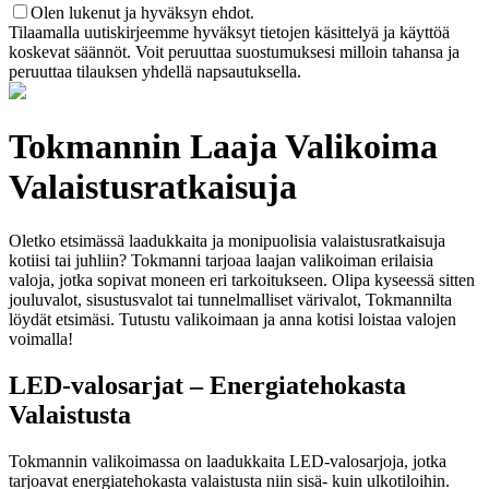
Olen lukenut ja hyväksyn ehdot.
Tilaamalla uutiskirjeemme hyväksyt tietojen käsittelyä ja käyttöä
koskevat säännöt. Voit peruuttaa suostumuksesi milloin tahansa ja
peruuttaa tilauksen yhdellä napsautuksella.
Tokmannin Laaja Valikoima
Valaistusratkaisuja
Oletko etsimässä laadukkaita ja monipuolisia valaistusratkaisuja
kotiisi tai juhliin? Tokmanni tarjoaa laajan valikoiman erilaisia
valoja, jotka sopivat moneen eri tarkoitukseen. Olipa kyseessä sitten
jouluvalot, sisustusvalot tai tunnelmalliset värivalot, Tokmannilta
löydät etsimäsi. Tutustu valikoimaan ja anna kotisi loistaa valojen
voimalla!
LED-valosarjat – Energiatehokasta
Valaistusta
Tokmannin valikoimassa on laadukkaita LED-valosarjoja, jotka
tarjoavat energiatehokasta valaistusta niin sisä- kuin ulkotiloihin.