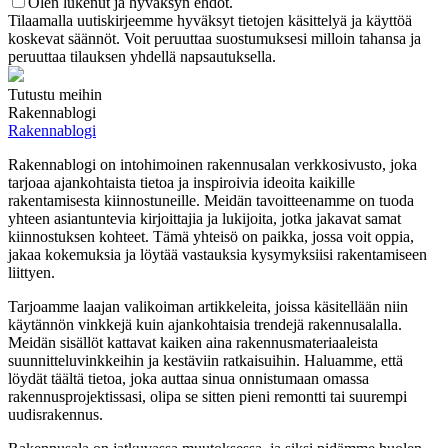
Olen lukenut ja hyväksyn ehdot.
Tilaamalla uutiskirjeemme hyväksyt tietojen käsittelyä ja käyttöä
koskevat säännöt. Voit peruuttaa suostumuksesi milloin tahansa ja
peruuttaa tilauksen yhdellä napsautuksella.
Tutustu meihin
Rakennablogi
Rakennablogi
Rakennablogi on intohimoinen rakennusalan verkkosivusto, joka
tarjoaa ajankohtaista tietoa ja inspiroivia ideoita kaikille
rakentamisesta kiinnostuneille. Meidän tavoitteenamme on tuoda
yhteen asiantuntevia kirjoittajia ja lukijoita, jotka jakavat samat
kiinnostuksen kohteet. Tämä yhteisö on paikka, jossa voit oppia,
jakaa kokemuksia ja löytää vastauksia kysymyksiisi rakentamiseen
liittyen.
Tarjoamme laajan valikoiman artikkeleita, joissa käsitellään niin
käytännön vinkkejä kuin ajankohtaisia trendejä rakennusalalla.
Meidän sisällöt kattavat kaiken aina rakennusmateriaaleista
suunnitteluvinkkeihin ja kestäviin ratkaisuihin. Haluamme, että
löydät täältä tietoa, joka auttaa sinua onnistumaan omassa
rakennusprojektissasi, olipa se sitten pieni remontti tai suurempi
uudisrakennus.