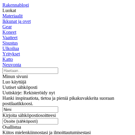
Rakennablogi
Luokat
Materiaalit
Ikkunat ja ovet
Gear
Koneet
Vaatteet
Sisustus
Ulkoilua
Yritykset
Katto
Neuvonta
Minun sivuni
Luo käyttäjä
Uutiset sähköposti
Uutiskirje: Rekisteröidy nyt
Hanki inspiraatiota, tietoa ja pieniä pikakuvakkeita suoraan
postilaatikkoosi.
Kirjoita sähköpostiosoitteesi
Osallistua
Kiitos mielenkiinnostasi ja ilmoittautumisestasi