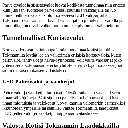
Parvekevalot ja sisustusvalot luovat kodikasta tunnelmaa niin arkeen
kuin juhlaan. Koristele parvekkeesi kauniilla valosarjalla tai luo
tunnelmallinen valaistus olohuoneeseesi LED-valosarjoilla.
Tokmannin valikoimasta löydät valosarjat eri pituuksilla, väreillä ja
muodoilla, joten voit valita juuri sinulle sopivimman vaihtoehdon.
Tunnelmalliset Koristevalot
Koristevalot ovat mainio tapa luoda tunnelmaa kotiisi ja juhliisi.
Tokmannilta löydät laajan valikoiman erilaisia koristevaloja, kuten
pallovalot, tähtivalot ja havuköynnökset. Voit valita valosarjat joko
yhtenäisenä kokonaisuutena tai yhdistellä eri valoja luodaksesi juuri
sinun makusi mukaisen valaistuksen.
LED Patterivalot ja Valoketjut
Patterivalot ja valoketjut tarjoavat kätevän ratkaisun valaistukseen
ilman sähköjohtoja. Voit sijoittaa patterivalot haluamaasi paikkaan
ilman rajoituksia ja valoketjut luovat kauniin valomerkin esimerkiksi
ikkunoiden ympärille tai seinille. Valitse Tokmannilta laadukkaat
LED patterivalot ja valoketjut näppärään valaistukseen.
Valosta Kotisi Tokmannin Laadukkailla