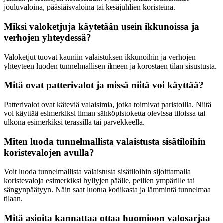
jouluvaloina, pääsiäisvaloina tai kesäjuhlien koristeina.
Miksi valoketjuja käytetään usein ikkunoissa ja
verhojen yhteydessä?
Valoketjut tuovat kauniin valaistuksen ikkunoihin ja verhojen
yhteyteen luoden tunnelmallisen ilmeen ja korostaen tilan sisustusta.
Mitä ovat patterivalot ja missä niitä voi käyttää?
Patterivalot ovat käteviä valaisimia, jotka toimivat paristoilla. Niitä
voi käyttää esimerkiksi ilman sähköpistoketta olevissa tiloissa tai
ulkona esimerkiksi terassilla tai parvekkeella.
Miten luoda tunnelmallista valaistusta sisätiloihin
koristevalojen avulla?
Voit luoda tunnelmallista valaistusta sisätiloihin sijoittamalla
koristevaloja esimerkiksi hyllyjen päälle, peilien ympärille tai
sängynpäätyyn. Näin saat luotua kodikasta ja lämmintä tunnelmaa
tilaan.
Mitä asioita kannattaa ottaa huomioon valosarjaa