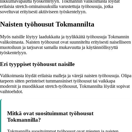
liikkumavapautta työskentelyyn. Tokmannin valikoimasta löydät
erilaisia stretch-ominaisuuksilla varustettuja työhousuja, jotka
soveltuvat erityisesti aktiiviseen työskentelyyn.
Naisten työhousut Tokmannilta
Myös naisille löytyy laadukkaita ja tyylikkäitä työhousuja Tokmannin
valikoimasta. Naisten työhousut ovat suunniteltu erityisesti naiselliseen
muotoiluun ja tarjoavat samalla mukavuutta ja käytännöllisyyttä
työskentelyyn.
Eri tyyppiset työhousut naisille
Valikoimasta löydät erilaisia malleja ja värejä naisten työhousuja. Olipa
tarpeen sitten perinteiset tummansiniset työhousut tai vaikkapa
modernit ja muodikkaat stretch-työhousut, Tokmannilta löydät sopivat
vaihtoehdot.
Mitkä ovat suosituimmat työhousut
Tokmannilla?
Tokmannilla suosituimmat työhousut ovat miesten ja naisten