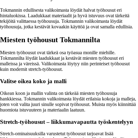
Tokmannin edullisesta valikoimasta löydät halvat työhousut eri
hintaluokissa. Laadukkaat materiaalit ja hyvä istuvuus ovat tärkeitä
tekijöitä valittaessa työhousuja. Tokmannin valikoimasta löydät
työhousuja, jotka kestävät kovaakin käyttöä ja ovat samalla edullisia.
Miesten työhousut Tokmannilta
Miesten työhousut ovat tärkeä osa työasua monille miehille.
Tokmannilta löydät laadukkaat ja kestävät miesten työhousut eri
malleissa ja väreissä. Valikoimasta löytyy niin perinteiset työhousut
kuin modernit stretch-työhousut.
Valitse oikea koko ja malli
Oikean koon ja mallin valinta on tärkeää miesten työhousuja
hankkiessa. Tokmannin valikoimasta löydät erilaisia kokoja ja malleja,
joten voit valita juuri sinulle sopivat työhousut. Muista myös kiinnittää
huomiota istuvuuteen ja materiaalin laatuun.
Stretch-työhousut – liikkumavapautta työskentelyyn
Stretch-ominaisuuksilla varustetut työhousut tarjoavat lisää