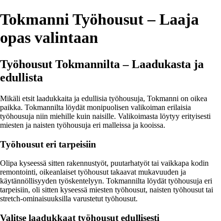
Tokmanni Työhousut – Laaja
opas valintaan
Työhousut Tokmannilta – Laadukasta ja
edullista
Mikäli etsit laadukkaita ja edullisia työhousuja, Tokmanni on oikea
paikka. Tokmannilta löydät monipuolisen valikoiman erilaisia
työhousuja niin miehille kuin naisille. Valikoimasta löytyy erityisesti
miesten ja naisten työhousuja eri malleissa ja kooissa.
Työhousut eri tarpeisiin
Olipa kyseessä sitten rakennustyöt, puutarhatyöt tai vaikkapa kodin
remontointi, oikeanlaiset työhousut takaavat mukavuuden ja
käytännöllisyyden työskentelyyn. Tokmannilta löydät työhousuja eri
tarpeisiin, oli sitten kyseessä miesten työhousut, naisten työhousut tai
stretch-ominaisuuksilla varustetut työhousut.
Valitse laadukkaat työhousut edullisesti