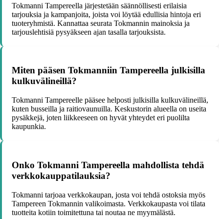
Tokmanni Tampereella järjestetään säännöllisesti erilaisia
tarjouksia ja kampanjoita, joista voi löytää edullisia hintoja eri
tuoteryhmistä. Kannattaa seurata Tokmannin mainoksia ja
tarjouslehtisiä pysyäkseen ajan tasalla tarjouksista.
Miten pääsen Tokmanniin Tampereella julkisilla
kulkuvälineillä?
Tokmanni Tampereelle pääsee helposti julkisilla kulkuvälineillä,
kuten busseilla ja raitiovaunuilla. Keskustorin alueella on useita
pysäkkejä, joten liikkeeseen on hyvät yhteydet eri puolilta
kaupunkia.
Onko Tokmanni Tampereella mahdollista tehdä
verkkokauppatilauksia?
Tokmanni tarjoaa verkkokaupan, josta voi tehdä ostoksia myös
Tampereen Tokmannin valikoimasta. Verkkokaupasta voi tilata
tuotteita kotiin toimitettuna tai noutaa ne myymälästä.