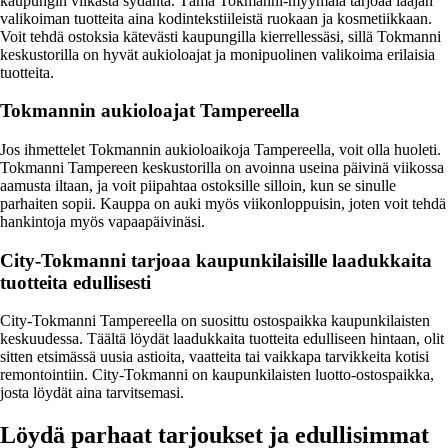
kaupungin vilkasta sydäntä. Tämä Tokmanni-myymälä tarjoaa laajan
valikoiman tuotteita aina kodintekstiileistä ruokaan ja kosmetiikkaan.
Voit tehdä ostoksia kätevästi kaupungilla kierrellessäsi, sillä Tokmanni
keskustorilla on hyvät aukioloajat ja monipuolinen valikoima erilaisia
tuotteita.
Tokmannin aukioloajat Tampereella
Jos ihmettelet Tokmannin aukioloaikoja Tampereella, voit olla huoleti.
Tokmanni Tampereen keskustorilla on avoinna useina päivinä viikossa
aamusta iltaan, ja voit piipahtaa ostoksille silloin, kun se sinulle
parhaiten sopii. Kauppa on auki myös viikonloppuisin, joten voit tehdä
hankintoja myös vapaapäivinäsi.
City-Tokmanni tarjoaa kaupunkilaisille laadukkaita
tuotteita edullisesti
City-Tokmanni Tampereella on suosittu ostospaikka kaupunkilaisten
keskuudessa. Täältä löydät laadukkaita tuotteita edulliseen hintaan, olit
sitten etsimässä uusia astioita, vaatteita tai vaikkapa tarvikkeita kotisi
remontointiin. City-Tokmanni on kaupunkilaisten luotto-ostospaikka,
josta löydät aina tarvitsemasi.
Löydä parhaat tarjoukset ja edullisimmat