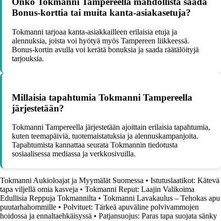
Onko Tokmanni Tampereella mahdollista saada
Bonus-korttia tai muita kanta-asiakasetuja?
Tokmanni tarjoaa kanta-asiakkailleen erilaisia etuja ja
alennuksia, joista voi hyötyä myös Tampereen liikkeessä.
Bonus-kortin avulla voi kerätä bonuksia ja saada räätälöityjä
tarjouksia.
Millaisia tapahtumia Tokmanni Tampereella
järjestetään?
Tokmanni Tampereella järjestetään ajoittain erilaisia tapahtumia,
kuten teemapäiviä, tuotemaistatuksia ja alennuskampanjoita.
Tapahtumista kannattaa seurata Tokmannin tiedotusta
sosiaalisessa mediassa ja verkkosivuilla.
Tokmanni Aukioloajat ja Myymälät Suomessa
•
Istutuslaatikot: Kätevä
tapa viljellä omia kasveja
•
Tokmanni Reput: Laajin Valikoima
Edullisia Reppuja Tokmannilta
•
Tokmanni Lavakaulus – Tehokas apu
puutarhahommille
•
Polvituet: Tärkeä apuväline polvivammojen
hoidossa ja ennaltaehkäisyssä
•
Patjansuojus: Paras tapa suojata sänky