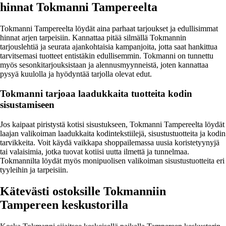
hinnat Tokmanni Tampereelta
Tokmanni Tampereelta löydät aina parhaat tarjoukset ja edullisimmat
hinnat arjen tarpeisiin. Kannattaa pitää silmällä Tokmannin
tarjouslehtiä ja seurata ajankohtaisia kampanjoita, jotta saat hankittua
tarvitsemasi tuotteet entistäkin edullisemmin. Tokmanni on tunnettu
myös sesonkitarjouksistaan ja alennusmyynneistä, joten kannattaa
pysyä kuulolla ja hyödyntää tarjolla olevat edut.
Tokmanni tarjoaa laadukkaita tuotteita kodin
sisustamiseen
Jos kaipaat piristystä kotisi sisustukseen, Tokmanni Tampereelta löydät
laajan valikoiman laadukkaita kodintekstiilejä, sisustustuotteita ja kodin
tarvikkeita. Voit käydä vaikkapa shoppailemassa uusia koristetyynyjä
tai valaisimia, jotka tuovat kotiisi uutta ilmettä ja tunnelmaa.
Tokmannilta löydät myös monipuolisen valikoiman sisustustuotteita eri
tyyleihin ja tarpeisiin.
Kätevästi ostoksille Tokmanniin
Tampereen keskustorilla