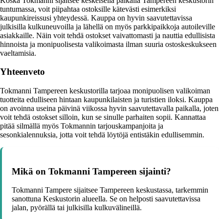
Koska Tokmanni sijaitsee keskeisellä paikalla Tampereen keskustorin
tuntumassa, voit piipahtaa ostoksille kätevästi esimerkiksi
kaupunkireissusi yhteydessä. Kauppa on hyvin saavutettavissa
julkisilla kulkuneuvoilla ja lähellä on myös parkkipaikkoja autoileville
asiakkaille. Näin voit tehdä ostokset vaivattomasti ja nauttia edullisista
hinnoista ja monipuolisesta valikoimasta ilman suuria ostoskeskukseen
vaeltamisia.
Yhteenveto
Tokmanni Tampereen keskustorilla tarjoaa monipuolisen valikoiman
tuotteita edulliseen hintaan kaupunkilaisten ja turistien iloksi. Kauppa
on avoinna useina päivinä viikossa hyvin saavutettavalla paikalla, joten
voit tehdä ostokset silloin, kun se sinulle parhaiten sopii. Kannattaa
pitää silmällä myös Tokmannin tarjouskampanjoita ja
sesonkialennuksia, jotta voit tehdä löytöjä entistäkin edullisemmin.
Mikä on Tokmanni Tampereen sijainti?
Tokmanni Tampere sijaitsee Tampereen keskustassa, tarkemmin
sanottuna Keskustorin alueella. Se on helposti saavutettavissa
jalan, pyörällä tai julkisilla kulkuvälineillä.