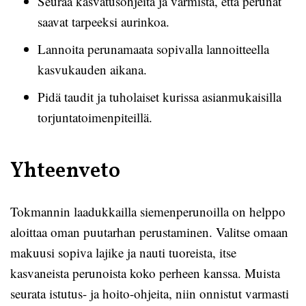
Seuraa kasvatusohjeita ja varmista, että perunat
saavat tarpeeksi aurinkoa.
Lannoita perunamaata sopivalla lannoitteella
kasvukauden aikana.
Pidä taudit ja tuholaiset kurissa asianmukaisilla
torjuntatoimenpiteillä.
Yhteenveto
Tokmannin laadukkailla siemenperunoilla on helppo
aloittaa oman puutarhan perustaminen. Valitse omaan
makuusi sopiva lajike ja nauti tuoreista, itse
kasvaneista perunoista koko perheen kanssa. Muista
seurata istutus- ja hoito-ohjeita, niin onnistut varmasti