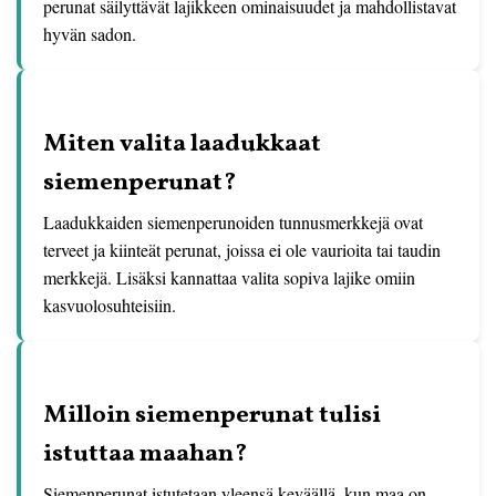
perunat säilyttävät lajikkeen ominaisuudet ja mahdollistavat
hyvän sadon.
Miten valita laadukkaat
siemenperunat?
Laadukkaiden siemenperunoiden tunnusmerkkejä ovat
terveet ja kiinteät perunat, joissa ei ole vaurioita tai taudin
merkkejä. Lisäksi kannattaa valita sopiva lajike omiin
kasvuolosuhteisiin.
Milloin siemenperunat tulisi
istuttaa maahan?
Siemenperunat istutetaan yleensä keväällä, kun maa on