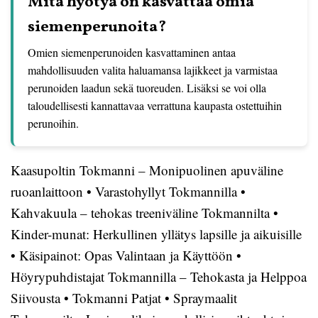
Mitä hyötyä on kasvattaa omia
siemenperunoita?
Omien siemenperunoiden kasvattaminen antaa
mahdollisuuden valita haluamansa lajikkeet ja varmistaa
perunoiden laadun sekä tuoreuden. Lisäksi se voi olla
taloudellisesti kannattavaa verrattuna kaupasta ostettuihin
perunoihin.
Kaasupoltin Tokmanni – Monipuolinen apuväline
ruoanlaittoon
•
Varastohyllyt Tokmannilla
•
Kahvakuula – tehokas treeniväline Tokmannilta
•
Kinder-munat: Herkullinen yllätys lapsille ja aikuisille
•
Käsipainot: Opas Valintaan ja Käyttöön
•
Höyrypuhdistajat Tokmannilla – Tehokasta ja Helppoa
Siivousta
•
Tokmanni Patjat
•
Spraymaalit