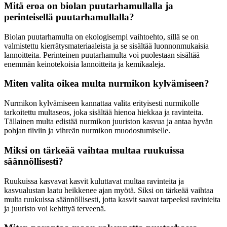
Mitä eroa on biolan puutarhamullalla ja
perinteisellä puutarhamullalla?
Biolan puutarhamulta on ekologisempi vaihtoehto, sillä se on
valmistettu kierrätysmateriaaleista ja se sisältää luonnonmukaisia
lannoitteita. Perinteinen puutarhamulta voi puolestaan sisältää
enemmän keinotekoisia lannoitteita ja kemikaaleja.
Miten valita oikea multa nurmikon kylvämiseen?
Nurmikon kylvämiseen kannattaa valita erityisesti nurmikolle
tarkoitettu multaseos, joka sisältää hienoa hiekkaa ja ravinteita.
Tällainen multa edistää nurmikon juuriston kasvua ja antaa hyvän
pohjan tiiviin ja vihreän nurmikon muodostumiselle.
Miksi on tärkeää vaihtaa multaa ruukuissa
säännöllisesti?
Ruukuissa kasvavat kasvit kuluttavat multaa ravinteita ja
kasvualustan laatu heikkenee ajan myötä. Siksi on tärkeää vaihtaa
multa ruukuissa säännöllisesti, jotta kasvit saavat tarpeeksi ravinteita
ja juuristo voi kehittyä terveenä.