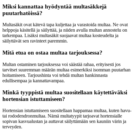
Miksi kannattaa hyödyntää multasäkkejä
puutarhatöissä?
Multasäkit ovat kätevä tapa kuljettaa ja varastoida multaa. Ne ovat
helppoja käsitellä ja säilyttää, ja niiden avulla multan annostelu on
tarkempaa. Lisäksi multasäkit suojaavat multaa kosteudelta ja
säilyttävät sen ravinteet paremmin.
Mitä etua on ostaa multaa tarjouksessa?
Multan ostaminen tarjouksessa voi säästää rahaa, erityisesti jos
tarvitset suuremman määrän multaa esimerkiksi isomman puutarhan
hoitamiseen. Tarjoushinta voi tehdä multan hankinnasta
edullisempaa ja kannattavampaa.
Minkä tyyppistä multaa suositellaan käytettäväksi
hortensian istuttamiseen?
Hortensian istuttamiseen suositellaan happamaa multaa, kuten havu-
tai rododendronmultaa. Nämä multatyypit tarjoavat hortensialle
sopivan kasvualustan ja auttavat säilyttämään sen kauniin värin ja
terveyden.