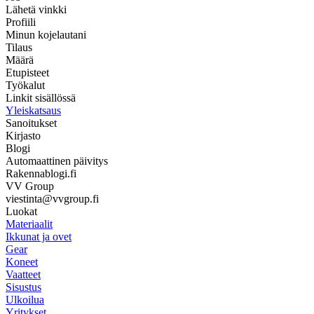
Lähetä vinkki
Profiili
Minun kojelautani
Tilaus
Määrä
Etupisteet
Työkalut
Linkit sisällössä
Yleiskatsaus
Sanoitukset
Kirjasto
Blogi
Automaattinen päivitys
Rakennablogi.fi
VV Group
viestinta@vvgroup.fi
Luokat
Materiaalit
Ikkunat ja ovet
Gear
Koneet
Vaatteet
Sisustus
Ulkoilua
Yritykset