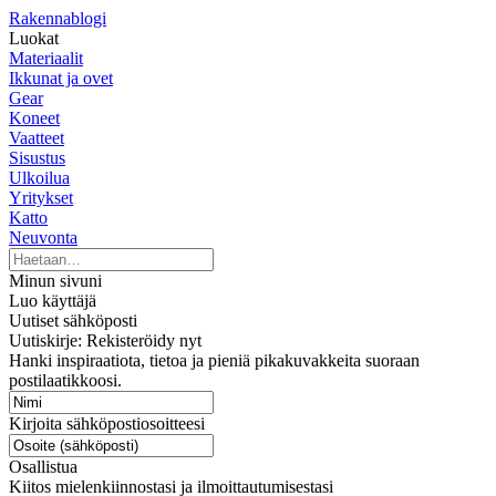
Rakennablogi
Luokat
Materiaalit
Ikkunat ja ovet
Gear
Koneet
Vaatteet
Sisustus
Ulkoilua
Yritykset
Katto
Neuvonta
Minun sivuni
Luo käyttäjä
Uutiset sähköposti
Uutiskirje: Rekisteröidy nyt
Hanki inspiraatiota, tietoa ja pieniä pikakuvakkeita suoraan
postilaatikkoosi.
Kirjoita sähköpostiosoitteesi
Osallistua
Kiitos mielenkiinnostasi ja ilmoittautumisestasi