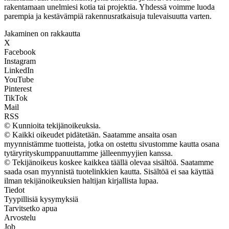
rakentamaan unelmiesi kotia tai projektia. Yhdessä voimme luoda
parempia ja kestävämpiä rakennusratkaisuja tulevaisuutta varten.
Jakaminen on rakkautta
X
Facebook
Instagram
LinkedIn
YouTube
Pinterest
TikTok
Mail
RSS
© Kunnioita tekijänoikeuksia.
© Kaikki oikeudet pidätetään. Saatamme ansaita osan
myynnistämme tuotteista, jotka on ostettu sivustomme kautta osana
tytäryrityskumppanuuttamme jälleenmyyjien kanssa.
© Tekijänoikeus koskee kaikkea täällä olevaa sisältöä. Saatamme
saada osan myynnistä tuotelinkkien kautta. Sisältöä ei saa käyttää
ilman tekijänoikeuksien haltijan kirjallista lupaa.
Tiedot
Tyypillisiä kysymyksiä
Tarvitsetko apua
Arvostelu
Job