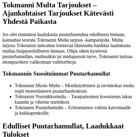
Tokmanni Multa Tarjoukset –
Ajankohtaiset Tarjoukset Kätevästi
Yhdestä Paikasta
Jos olet etsimässä laadukasta puutarhamultaa edulliseen hintaan,
kannattaa seurata Tokmanni Multa tarjous -kampanjoita. Multa
tarjous Tokmanni tarkoittaa loistavaa tilaisuutta hankkia laadukasta
multaa huippuedulliseen hintaan. Olipa sitten kyseessä
puutarhamullan, multasäkin tai multapussin tarve, Tokmanni tarjoaa
monipuolisen valikoiman vaihtoehtoja.
Tokmannin Suosituimmat Puutarhamullat
Tokmanni Musta Multa – Monikäyttöinen ja ravinteikas multa
sopii monenlaiseen puutarhanhoitoon.
Tokmanni Nurmikkomulta – Tasapainoinen koostumus takaa
kauniin ja vihreän nurmikon.
Tokmanni Puutarhamulta – Erinomainen valinta kasvimaalle
ja kukkapenkeille.
Edulliset Puutarhamullat, Laadukkaat
Tulokset