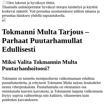
Olen lukenut ja hyväksyn ehdot.
Tilaamalla uutiskirjeemme hyväksyt tietojen käsittelyä ja käyttöä
koskevat säännöt. Voit peruuttaa suostumuksesi milloin tahansa ja
peruuttaa tilauksen yhdellä napsautuksella.
Tokmanni Multa Tarjous –
Parhaat Puutarhamullat
Edullisesti
Miksi Valita Tokmannin Multa
Puutarhanhoitoosi?
Tokmanni on tunnettu monipuolisesta valikoimastaan edullisia
puutarhatuotteita, ja erityisesti Tokmanni Multa tarjous houkuttelee
monia viherpeukaloita. Puutarhamulta on olennainen osa
onnistunutta kasvien kasvatusta, ja Tokmannin laajasta valikoimasta
löytyy sopivia vaihtoehtoja niin kukkien, vihannesten kuin
puidenkin kasvatukseen.