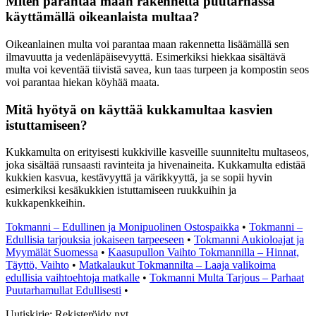
Miten parantaa maan rakennetta puutarhassa
käyttämällä oikeanlaista multaa?
Oikeanlainen multa voi parantaa maan rakennetta lisäämällä sen
ilmavuutta ja vedenläpäisevyyttä. Esimerkiksi hiekkaa sisältävä
multa voi keventää tiivistä savea, kun taas turpeen ja kompostin seos
voi parantaa hiekan köyhää maata.
Mitä hyötyä on käyttää kukkamultaa kasvien
istuttamiseen?
Kukkamulta on erityisesti kukkiville kasveille suunniteltu multaseos,
joka sisältää runsaasti ravinteita ja hivenaineita. Kukkamulta edistää
kukkien kasvua, kestävyyttä ja värikkyyttä, ja se sopii hyvin
esimerkiksi kesäkukkien istuttamiseen ruukkuihin ja
kukkapenkkeihin.
Tokmanni – Edullinen ja Monipuolinen Ostospaikka
•
Tokmanni –
Edullisia tarjouksia jokaiseen tarpeeseen
•
Tokmanni Aukioloajat ja
Myymälät Suomessa
•
Kaasupullon Vaihto Tokmannilla – Hinnat,
Täyttö, Vaihto
•
Matkalaukut Tokmannilta – Laaja valikoima
edullisia vaihtoehtoja matkalle
•
Tokmanni Multa Tarjous – Parhaat
Puutarhamullat Edullisesti
•
Uutiskirje: Rekisteröidy nyt