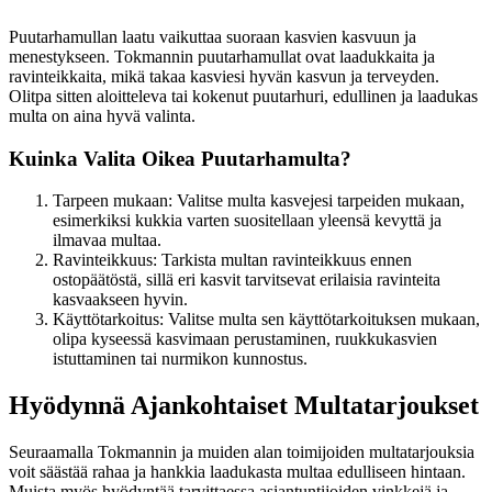
Puutarhamullan laatu vaikuttaa suoraan kasvien kasvuun ja
menestykseen. Tokmannin puutarhamullat ovat laadukkaita ja
ravinteikkaita, mikä takaa kasviesi hyvän kasvun ja terveyden.
Olitpa sitten aloitteleva tai kokenut puutarhuri, edullinen ja laadukas
multa on aina hyvä valinta.
Kuinka Valita Oikea Puutarhamulta?
Tarpeen mukaan: Valitse multa kasvejesi tarpeiden mukaan,
esimerkiksi kukkia varten suositellaan yleensä kevyttä ja
ilmavaa multaa.
Ravinteikkuus: Tarkista multan ravinteikkuus ennen
ostopäätöstä, sillä eri kasvit tarvitsevat erilaisia ravinteita
kasvaakseen hyvin.
Käyttötarkoitus: Valitse multa sen käyttötarkoituksen mukaan,
olipa kyseessä kasvimaan perustaminen, ruukkukasvien
istuttaminen tai nurmikon kunnostus.
Hyödynnä Ajankohtaiset Multatarjoukset
Seuraamalla Tokmannin ja muiden alan toimijoiden multatarjouksia
voit säästää rahaa ja hankkia laadukasta multaa edulliseen hintaan.
Muista myös hyödyntää tarvittaessa asiantuntijoiden vinkkejä ja