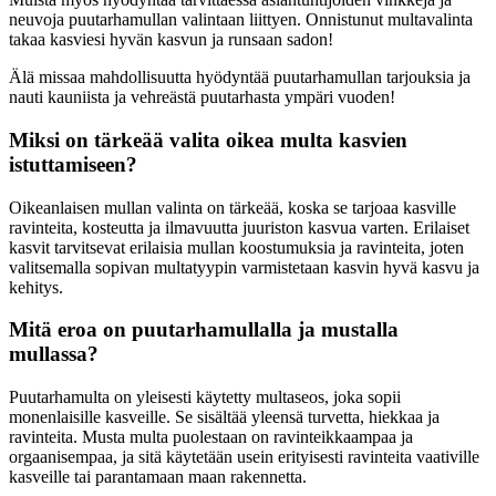
neuvoja puutarhamullan valintaan liittyen. Onnistunut multavalinta
takaa kasviesi hyvän kasvun ja runsaan sadon!
Älä missaa mahdollisuutta hyödyntää puutarhamullan tarjouksia ja
nauti kauniista ja vehreästä puutarhasta ympäri vuoden!
Miksi on tärkeää valita oikea multa kasvien
istuttamiseen?
Oikeanlaisen mullan valinta on tärkeää, koska se tarjoaa kasville
ravinteita, kosteutta ja ilmavuutta juuriston kasvua varten. Erilaiset
kasvit tarvitsevat erilaisia mullan koostumuksia ja ravinteita, joten
valitsemalla sopivan multatyypin varmistetaan kasvin hyvä kasvu ja
kehitys.
Mitä eroa on puutarhamullalla ja mustalla
mullassa?
Puutarhamulta on yleisesti käytetty multaseos, joka sopii
monenlaisille kasveille. Se sisältää yleensä turvetta, hiekkaa ja
ravinteita. Musta multa puolestaan on ravinteikkaampaa ja
orgaanisempaa, ja sitä käytetään usein erityisesti ravinteita vaativille
kasveille tai parantamaan maan rakennetta.