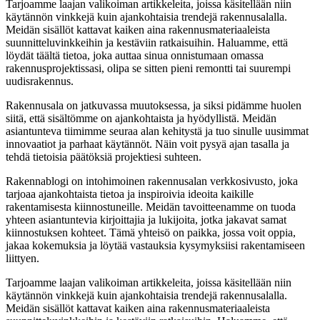
Tarjoamme laajan valikoiman artikkeleita, joissa käsitellään niin
käytännön vinkkejä kuin ajankohtaisia trendejä rakennusalalla.
Meidän sisällöt kattavat kaiken aina rakennusmateriaaleista
suunnitteluvinkkeihin ja kestäviin ratkaisuihin. Haluamme, että
löydät täältä tietoa, joka auttaa sinua onnistumaan omassa
rakennusprojektissasi, olipa se sitten pieni remontti tai suurempi
uudisrakennus.
Rakennusala on jatkuvassa muutoksessa, ja siksi pidämme huolen
siitä, että sisältömme on ajankohtaista ja hyödyllistä. Meidän
asiantunteva tiimimme seuraa alan kehitystä ja tuo sinulle uusimmat
innovaatiot ja parhaat käytännöt. Näin voit pysyä ajan tasalla ja
tehdä tietoisia päätöksiä projektiesi suhteen.
Rakennablogi on intohimoinen rakennusalan verkkosivusto, joka
tarjoaa ajankohtaista tietoa ja inspiroivia ideoita kaikille
rakentamisesta kiinnostuneille. Meidän tavoitteenamme on tuoda
yhteen asiantuntevia kirjoittajia ja lukijoita, jotka jakavat samat
kiinnostuksen kohteet. Tämä yhteisö on paikka, jossa voit oppia,
jakaa kokemuksia ja löytää vastauksia kysymyksiisi rakentamiseen
liittyen.
Tarjoamme laajan valikoiman artikkeleita, joissa käsitellään niin
käytännön vinkkejä kuin ajankohtaisia trendejä rakennusalalla.
Meidän sisällöt kattavat kaiken aina rakennusmateriaaleista