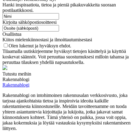
Hanki inspiraatiota, tietoa ja pieniä pikakuvakkeita suoraan
postilaatikkoosi.
Kirjoita sähköpostiosoitteesi
Osallistua
Kiitos mielenkiinnostasi ja ilmoittautumisestasi
Olen lukenut ja hyväksyn ehdot.
Tilaamalla uutiskirjeemme hyväksyt tietojen käsittelyä ja käyttöä
koskevat säännöt. Voit peruuttaa suostumuksesi milloin tahansa ja
peruuttaa tilauksen yhdellä napsautuksella.
Tutustu meihin
Rakennablogi
Rakennablogi
Rakennablogi on intohimoinen rakennusalan verkkosivusto, joka
tarjoaa ajankohtaista tietoa ja inspiroivia ideoita kaikille
rakentamisesta kiinnostuneille. Meidän tavoitteenamme on tuoda
yhteen asiantuntevia kirjoittajia ja lukijoita, jotka jakavat samat
kiinnostuksen kohteet. Tämä yhteisö on paikka, jossa voit oppia,
jakaa kokemuksia ja löytää vastauksia kysymyksiisi rakentamiseen
liittyen.