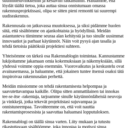
suunnitteluvinkkeihin ja kestäviin ratkaisuihin. Haluamme, että
löydät täältä tietoa, joka auttaa sinua onnistumaan omassa
rakennusprojektissasi, olipa se sitten pieni remontti tai suurempi
uudisrakennus.
Rakennusala on jatkuvassa muutoksessa, ja siksi pidämme huolen
siitä, että sisältömme on ajankohtaista ja hyödyllistä. Meidän
asiantunteva tiimimme seuraa alan kehitystä ja tuo sinulle uusimmat
innovaatiot ja parhaat käytännöt. Näin voit pysyä ajan tasalla ja
tehdä tietoisia päätöksiä projektiesi suhteen.
Yhteisömme on tärkeä osa Rakennablogin toimintaa. Kannustamme
lukijoitamme jakamaan omia kokemuksiaan ja näkemyksiään, sillä
yhdessä voimme oppia enemmän. Vuorovaikutus ja keskustelu ovat
avainasemassa, ja haluamme, että jokainen tuntee itsensä osaksi tätä
inspiroivaa rakennusalan perhettä.
Meidän missiomme on tehdä rakentamisesta helpompaa ja
saavutettavampaa kaikille. Olitpa sitten ammattilainen tai innokas
tee-se-itse -rakentaja, tarjoamme sinulle käytännönläheisiä neuvoja
ja vinkkejä, jotka tekevät projektistasi sujuvampaa ja
onnistuneempaa. Tavoitteemme on, että voit nauttia
rakentamisprosessista ja saavuttaa haluamasi lopputuloksen.
Rakennablogi on täällä sinua varten. Liity mukaan ja tutustu
rikastuttavaan sisältöömme, joka innostaa ja motivoi sinua