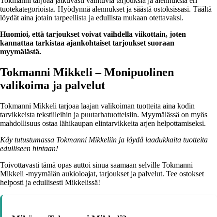
Tokmanni tarjoaa jatkuvasti vaihtuvia tarjouksia ja alennuksia eri
tuotekategorioista. Hyödynnä alennukset ja säästä ostoksissasi. Täältä
löydät aina jotain tarpeellista ja edullista mukaan otettavaksi.
Huomioi, että tarjoukset voivat vaihdella viikottain, joten
kannattaa tarkistaa ajankohtaiset tarjoukset suoraan
myymälästä.
Tokmanni Mikkeli – Monipuolinen
valikoima ja palvelut
Tokmanni Mikkeli tarjoaa laajan valikoiman tuotteita aina kodin
tarvikkeista tekstiileihin ja puutarhatuotteisiin. Myymälässä on myös
mahdollisuus ostaa lähikaupan elintarvikkeita arjen helpottamiseksi.
Käy tutustumassa Tokmanni Mikkeliin ja löydä laadukkaita tuotteita
edulliseen hintaan!
Toivottavasti tämä opas auttoi sinua saamaan selville Tokmanni
Mikkeli -myymälän aukioloajat, tarjoukset ja palvelut. Tee ostokset
helposti ja edullisesti Mikkelissä!