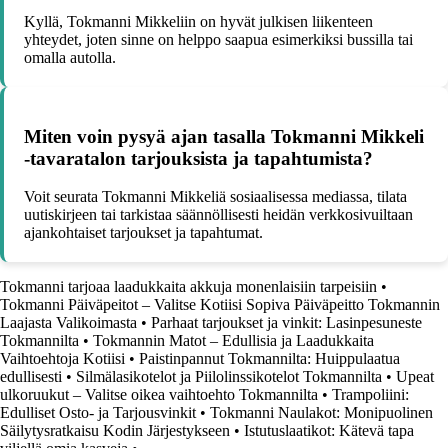
Kyllä, Tokmanni Mikkeliin on hyvät julkisen liikenteen
yhteydet, joten sinne on helppo saapua esimerkiksi bussilla tai
omalla autolla.
Miten voin pysyä ajan tasalla Tokmanni Mikkeli
-tavaratalon tarjouksista ja tapahtumista?
Voit seurata Tokmanni Mikkeliä sosiaalisessa mediassa, tilata
uutiskirjeen tai tarkistaa säännöllisesti heidän verkkosivuiltaan
ajankohtaiset tarjoukset ja tapahtumat.
Tokmanni tarjoaa laadukkaita akkuja monenlaisiin tarpeisiin
•
Tokmanni Päiväpeitot – Valitse Kotiisi Sopiva Päiväpeitto Tokmannin
Laajasta Valikoimasta
•
Parhaat tarjoukset ja vinkit: Lasinpesuneste
Tokmannilta
•
Tokmannin Matot – Edullisia ja Laadukkaita
Vaihtoehtoja Kotiisi
•
Paistinpannut Tokmannilta: Huippulaatua
edullisesti
•
Silmälasikotelot ja Piilolinssikotelot Tokmannilta
•
Upeat
ulkoruukut – Valitse oikea vaihtoehto Tokmannilta
•
Trampoliini:
Edulliset Osto- ja Tarjousvinkit
•
Tokmanni Naulakot: Monipuolinen
Säilytysratkaisu Kodin Järjestykseen
•
Istutuslaatikot: Kätevä tapa