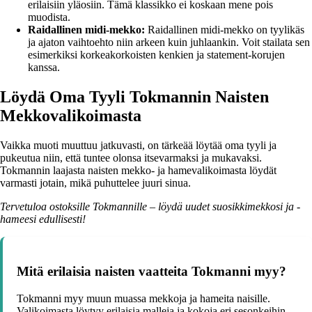
erilaisiin yläosiin. Tämä klassikko ei koskaan mene pois
muodista.
Raidallinen midi-mekko:
Raidallinen midi-mekko on tyylikäs
ja ajaton vaihtoehto niin arkeen kuin juhlaankin. Voit stailata sen
esimerkiksi korkeakorkoisten kenkien ja statement-korujen
kanssa.
Löydä Oma Tyyli Tokmannin Naisten
Mekkovalikoimasta
Vaikka muoti muuttuu jatkuvasti, on tärkeää löytää oma tyyli ja
pukeutua niin, että tuntee olonsa itsevarmaksi ja mukavaksi.
Tokmannin laajasta naisten mekko- ja hamevalikoimasta löydät
varmasti jotain, mikä puhuttelee juuri sinua.
Tervetuloa ostoksille Tokmannille – löydä uudet suosikkimekkosi ja -
hameesi edullisesti!
Mitä erilaisia naisten vaatteita Tokmanni myy?
Tokmanni myy muun muassa mekkoja ja hameita naisille.
Valikoimasta löytyy erilaisia malleja ja kokoja eri sesonkeihin