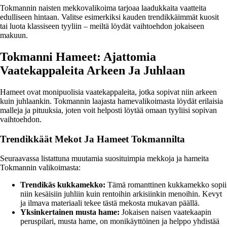
Tokmannin naisten mekkovalikoima tarjoaa laadukkaita vaatteita
edulliseen hintaan. Valitse esimerkiksi kauden trendikkäimmät kuosit
tai luota klassiseen tyyliin – meiltä löydät vaihtoehdon jokaiseen
makuun.
Tokmanni Hameet: Ajattomia
Vaatekappaleita Arkeen Ja Juhlaan
Hameet ovat monipuolisia vaatekappaleita, jotka sopivat niin arkeen
kuin juhlaankin. Tokmannin laajasta hamevalikoimasta löydät erilaisia
malleja ja pituuksia, joten voit helposti löytää omaan tyyliisi sopivan
vaihtoehdon.
Trendikkäät Mekot Ja Hameet Tokmannilta
Seuraavassa listattuna muutamia suosituimpia mekkoja ja hameita
Tokmannin valikoimasta:
Trendikäs kukkamekko:
Tämä romanttinen kukkamekko sopii
niin kesäisiin juhliin kuin rentoihin arkisiinkin menoihin. Kevyt
ja ilmava materiaali tekee tästä mekosta mukavan päällä.
Yksinkertainen musta hame:
Jokaisen naisen vaatekaapin
peruspilari, musta hame, on monikäyttöinen ja helppo yhdistää