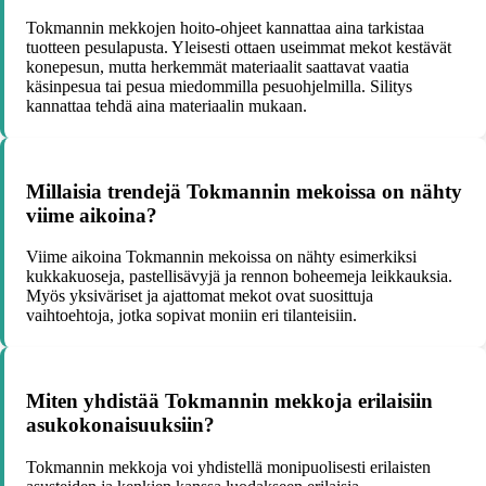
Tokmannin mekkojen hoito-ohjeet kannattaa aina tarkistaa
tuotteen pesulapusta. Yleisesti ottaen useimmat mekot kestävät
konepesun, mutta herkemmät materiaalit saattavat vaatia
käsinpesua tai pesua miedommilla pesuohjelmilla. Silitys
kannattaa tehdä aina materiaalin mukaan.
Millaisia trendejä Tokmannin mekoissa on nähty
viime aikoina?
Viime aikoina Tokmannin mekoissa on nähty esimerkiksi
kukkakuoseja, pastellisävyjä ja rennon boheemeja leikkauksia.
Myös yksiväriset ja ajattomat mekot ovat suosittuja
vaihtoehtoja, jotka sopivat moniin eri tilanteisiin.
Miten yhdistää Tokmannin mekkoja erilaisiin
asukokonaisuuksiin?
Tokmannin mekkoja voi yhdistellä monipuolisesti erilaisten