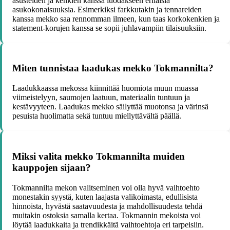
asusteiden ja kenkien kanssa luodakseen erilaisia
asukokonaisuuksia. Esimerkiksi farkkutakin ja tennareiden
kanssa mekko saa rennomman ilmeen, kun taas korkokenkien ja
statement-korujen kanssa se sopii juhlavampiin tilaisuuksiin.
Miten tunnistaa laadukas mekko Tokmannilta?
Laadukkaassa mekossa kiinnittää huomiota muun muassa
viimeistelyyn, saumojen laatuun, materiaalin tuntuun ja
kestävyyteen. Laadukas mekko säilyttää muotonsa ja värinsä
pesuista huolimatta sekä tuntuu miellyttävältä päällä.
Miksi valita mekko Tokmannilta muiden
kauppojen sijaan?
Tokmannilta mekon valitseminen voi olla hyvä vaihtoehto
monestakin syystä, kuten laajasta valikoimasta, edullisista
hinnoista, hyvästä saatavuudesta ja mahdollisuudesta tehdä
muitakin ostoksia samalla kertaa. Tokmannin mekoista voi
löytää laadukkaita ja trendikkäitä vaihtoehtoja eri tarpeisiin.