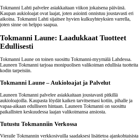
Tokmanni Lahti palvelee asiakkaitaan viikon jokaisena päivänä.
Kaupan aukioloajat ovat laajat, joten asiointi onnistuu joustavasti eri
aikoina. Tokmanni Lahti sijaitsee hyvien kulkuyhteyksien varrella,
joten sinne on helppo saapua.
Tokmanni Laune: Laadukkaat Tuotteet
Edullisesti
Tokmanni Laune on toinen suosittu Tokmanni-myymälä Lahdessa.
Launeen Tokmanni tarjoaa monipuolisen valikoiman edullisia tuotteita
kodin tarpeisiin.
Tokmanni Laune – Aukioloajat ja Palvelut
Launeen Tokmanni palvelee asiakkaitaan joustavasti pitkillä
aukioloajoilla. Kaupasta löydät kaiken tarvitsemasi kotiin, pihalle ja
vapaa-aikaan edulliseen hintaan. Launeen Tokmanni on suosittu
paikallisten keskuudessa laajan valikoimansa ansiosta.
Tutustu Tokmanniin Verkossa
Vieraile Tokmannin verkkosivuilla saadaksesi lisätietoa ajankohtaisista