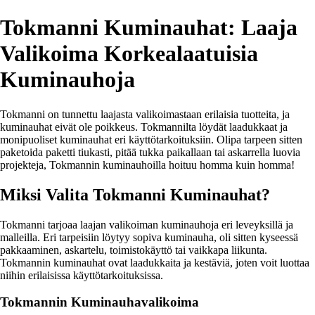
Tokmanni Kuminauhat: Laaja
Valikoima Korkealaatuisia
Kuminauhoja
Tokmanni on tunnettu laajasta valikoimastaan erilaisia tuotteita, ja
kuminauhat eivät ole poikkeus. Tokmannilta löydät laadukkaat ja
monipuoliset kuminauhat eri käyttötarkoituksiin. Olipa tarpeen sitten
paketoida paketti tiukasti, pitää tukka paikallaan tai askarrella luovia
projekteja, Tokmannin kuminauhoilla hoituu homma kuin homma!
Miksi Valita Tokmanni Kuminauhat?
Tokmanni tarjoaa laajan valikoiman kuminauhoja eri leveyksillä ja
malleilla. Eri tarpeisiin löytyy sopiva kuminauha, oli sitten kyseessä
pakkaaminen, askartelu, toimistokäyttö tai vaikkapa liikunta.
Tokmannin kuminauhat ovat laadukkaita ja kestäviä, joten voit luottaa
niihin erilaisissa käyttötarkoituksissa.
Tokmannin Kuminauhavalikoima