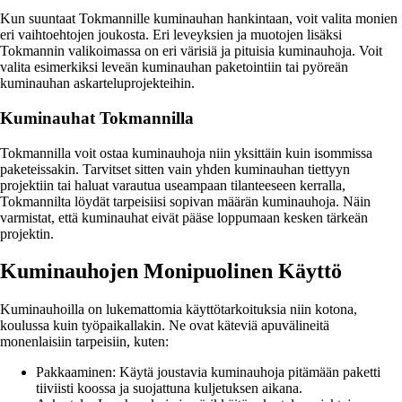
Kun suuntaat Tokmannille kuminauhan hankintaan, voit valita monien
eri vaihtoehtojen joukosta. Eri leveyksien ja muotojen lisäksi
Tokmannin valikoimassa on eri värisiä ja pituisia kuminauhoja. Voit
valita esimerkiksi leveän kuminauhan paketointiin tai pyöreän
kuminauhan askarteluprojekteihin.
Kuminauhat Tokmannilla
Tokmannilla voit ostaa kuminauhoja niin yksittäin kuin isommissa
paketeissakin. Tarvitset sitten vain yhden kuminauhan tiettyyn
projektiin tai haluat varautua useampaan tilanteeseen kerralla,
Tokmannilta löydät tarpeisiisi sopivan määrän kuminauhoja. Näin
varmistat, että kuminauhat eivät pääse loppumaan kesken tärkeän
projektin.
Kuminauhojen Monipuolinen Käyttö
Kuminauhoilla on lukemattomia käyttötarkoituksia niin kotona,
koulussa kuin työpaikallakin. Ne ovat käteviä apuvälineitä
monenlaisiin tarpeisiin, kuten:
Pakkaaminen: Käytä joustavia kuminauhoja pitämään paketti
tiiviisti koossa ja suojattuna kuljetuksen aikana.