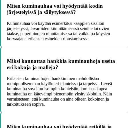
Miten kuminauhaa voi hyödyntää kodin
järjestelyissä ja säilytyksessä?
Kuminauhaa voi käyttää esimerkiksi kaappien sisällön
järjestelyssä, tavaroiden kiinnittämisessä seinille tai ovien
taakse, paperipinojen niputtamisessa tai vaikkapa köysien
korvaajana erilaisten esineiden ripustamisessa.
Miksi kannattaa hankkia kuminauhoja useita
eri kokoja ja malleja?
Erilaisten kuminauhojen hankkiminen mahdollistaa
monipuolisemman käytön eri tilanteissa ja tarpeissa. Leveä
kuminauha soveltuu isompiin kohteisiin, kun taas kapea
kuminauha on kätevämpi pienempiin yksityiskohtiin. Näin
varmistetaan, että kuminauha on aina oikean kokoinen ja
tarkoitukseen sopiva.
Miten kuminauhaa voi hyödyntää retkillä ja