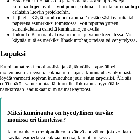
Askartelu: Luo hauskoja ja värikkäitä askarteluprojekteja
kuminauhojen avulla. Voit punoa, solmia ja liimata kuminauhoja
erilaisiin luoviin projekteihin.
Lajittelu: Käytä kuminauhoja apuna järjestäessäsi tavaroita tai
papereita esimerkiksi toimistossa. Voit niputtaa yhteen
samankaltaisia esineitä kuminauhojen avulla.
Liikunta: Kuminauhat ovat mainio apuväline treenatessa. Voit
käyttää niitä esimerkiksi lihaskuntoharjoitteissa tai venyttelyssä.
Lopuksi
Kuminauhat ovat monipuolisia ja käytännöllisiä apuvälineitä
monenlaisiin tarpeisiin. Tokmannin laajasta kuminauhavalikoimasta
löydät varmasti sopivan kuminauhan juuri sinun tarpeisiisi. Älä siis
enää epäröi, vaan suuntaa lähimmälle Tokmanni-myymälälle
hankkimaan laadukkaat kuminauhat käyttöösi!
Miksi kuminauha on hyödyllinen tarvike
monissa eri tilanteissa?
Kuminauha on monipuolinen ja kätevä apuväline, jota voidaan
käyttää esimerkiksi pakkaamisessa, kiinnittämisessä,