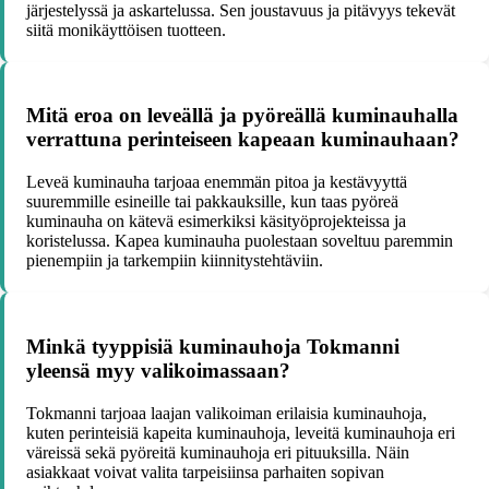
järjestelyssä ja askartelussa. Sen joustavuus ja pitävyys tekevät
siitä monikäyttöisen tuotteen.
Mitä eroa on leveällä ja pyöreällä kuminauhalla
verrattuna perinteiseen kapeaan kuminauhaan?
Leveä kuminauha tarjoaa enemmän pitoa ja kestävyyttä
suuremmille esineille tai pakkauksille, kun taas pyöreä
kuminauha on kätevä esimerkiksi käsityöprojekteissa ja
koristelussa. Kapea kuminauha puolestaan soveltuu paremmin
pienempiin ja tarkempiin kiinnitystehtäviin.
Minkä tyyppisiä kuminauhoja Tokmanni
yleensä myy valikoimassaan?
Tokmanni tarjoaa laajan valikoiman erilaisia kuminauhoja,
kuten perinteisiä kapeita kuminauhoja, leveitä kuminauhoja eri
väreissä sekä pyöreitä kuminauhoja eri pituuksilla. Näin
asiakkaat voivat valita tarpeisiinsa parhaiten sopivan