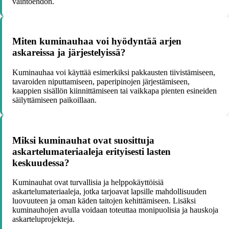
vaihtoehdon.
Miten kuminauhaa voi hyödyntää arjen
askareissa ja järjestelyissä?
Kuminauhaa voi käyttää esimerkiksi pakkausten tiivistämiseen,
tavaroiden niputtamiseen, paperipinojen järjestämiseen,
kaappien sisällön kiinnittämiseen tai vaikkapa pienten esineiden
säilyttämiseen paikoillaan.
Miksi kuminauhat ovat suosittuja
askartelumateriaaleja erityisesti lasten
keskuudessa?
Kuminauhat ovat turvallisia ja helppokäyttöisiä
askartelumateriaaleja, jotka tarjoavat lapsille mahdollisuuden
luovuuteen ja oman käden taitojen kehittämiseen. Lisäksi
kuminauhojen avulla voidaan toteuttaa monipuolisia ja hauskoja
askarteluprojekteja.