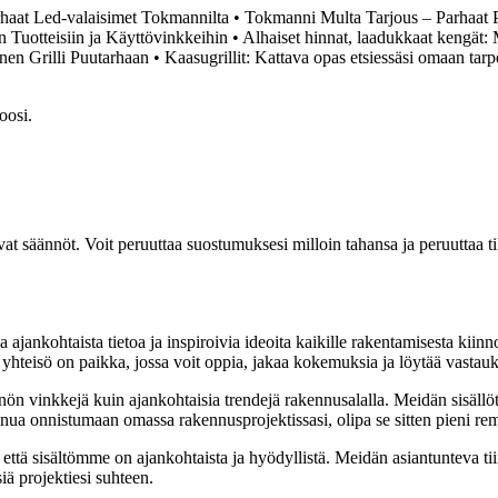
arhaat Led-valaisimet Tokmannilta
•
Tokmanni Multa Tarjous – Parhaat P
 Tuotteisiin ja Käyttövinkkeihin
•
Alhaiset hinnat, laadukkaat kengät:
nen Grilli Puutarhaan
•
Kaasugrillit: Kattava opas etsiessäsi omaan tarpe
oosi.
vat säännöt. Voit peruuttaa suostumuksesi milloin tahansa ja peruuttaa t
ajankohtaista tietoa ja inspiroivia ideoita kaikille rakentamisesta kii
mä yhteisö on paikka, jossa voit oppia, jakaa kokemuksia ja löytää vastau
nnön vinkkejä kuin ajankohtaisia trendejä rakennusalalla. Meidän sisällö
 sinua onnistumaan omassa rakennusprojektissasi, olipa se sitten pieni r
että sisältömme on ajankohtaista ja hyödyllistä. Meidän asiantunteva ti
iä projektiesi suhteen.