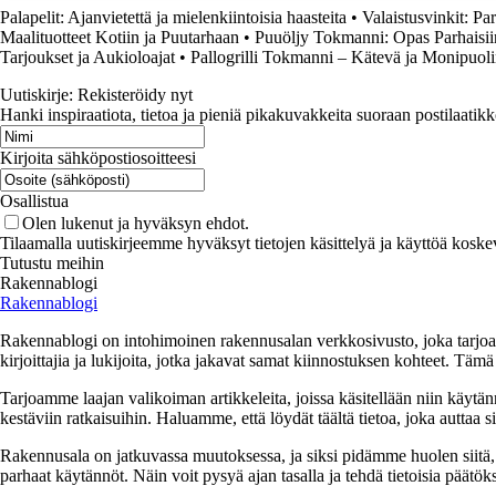
Palapelit: Ajanvietettä ja mielenkiintoisia haasteita
•
Valaistusvinkit: P
Maalituotteet Kotiin ja Puutarhaan
•
Puuöljy Tokmanni: Opas Parhaisiin
Tarjoukset ja Aukioloajat
•
Pallogrilli Tokmanni – Kätevä ja Monipuoli
Uutiskirje: Rekisteröidy nyt
Hanki inspiraatiota, tietoa ja pieniä pikakuvakkeita suoraan postilaatikk
Kirjoita sähköpostiosoitteesi
Osallistua
Olen lukenut ja hyväksyn ehdot.
Tilaamalla uutiskirjeemme hyväksyt tietojen käsittelyä ja käyttöä koske
Tutustu meihin
Rakennablogi
Rakennablogi
Rakennablogi on intohimoinen rakennusalan verkkosivusto, joka tarjoaa 
kirjoittajia ja lukijoita, jotka jakavat samat kiinnostuksen kohteet. Tä
Tarjoamme laajan valikoiman artikkeleita, joissa käsitellään niin käytä
kestäviin ratkaisuihin. Haluamme, että löydät täältä tietoa, joka auttaa
Rakennusala on jatkuvassa muutoksessa, ja siksi pidämme huolen siitä, 
parhaat käytännöt. Näin voit pysyä ajan tasalla ja tehdä tietoisia päätöks