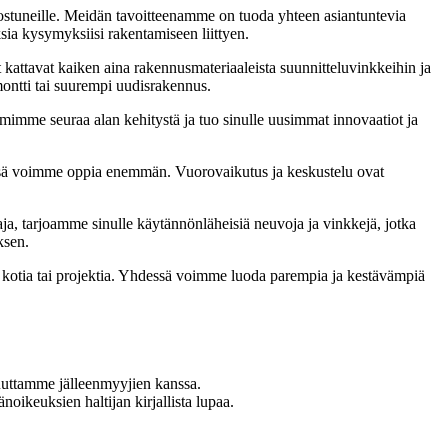
nnostuneille. Meidän tavoitteenamme on tuoda yhteen asiantuntevia
ksia kysymyksiisi rakentamiseen liittyen.
t kattavat kaiken aina rakennusmateriaaleista suunnitteluvinkkeihin ja
emontti tai suurempi uudisrakennus.
imimme seuraa alan kehitystä ja tuo sinulle uusimmat innovaatiot ja
sä voimme oppia enemmän. Vuorovaikutus ja keskustelu ovat
ja, tarjoamme sinulle käytännönläheisiä neuvoja ja vinkkejä, jotka
ksen.
i kotia tai projektia. Yhdessä voimme luoda parempia ja kestävämpiä
uuttamme jälleenmyyjien kanssa.
oikeuksien haltijan kirjallista lupaa.