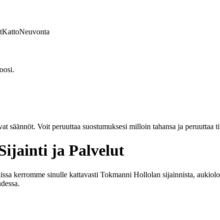
t
Katto
Neuvonta
oosi.
vat säännöt. Voit peruuttaa suostumuksesi milloin tahansa ja peruuttaa t
ijainti ja Palvelut
a kerromme sinulle kattavasti Tokmanni Hollolan sijainnista, aukioloajo
udessa.