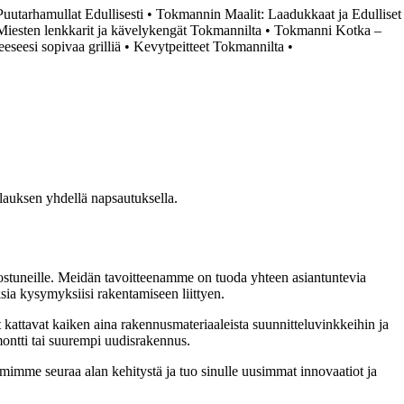
uutarhamullat Edullisesti
•
Tokmannin Maalit: Laadukkaat ja Edulliset
 Miesten lenkkarit ja kävelykengät Tokmannilta
•
Tokmanni Kotka –
eseesi sopivaa grilliä
•
Kevytpeitteet Tokmannilta
•
ilauksen yhdellä napsautuksella.
nnostuneille. Meidän tavoitteenamme on tuoda yhteen asiantuntevia
ksia kysymyksiisi rakentamiseen liittyen.
t kattavat kaiken aina rakennusmateriaaleista suunnitteluvinkkeihin ja
emontti tai suurempi uudisrakennus.
imimme seuraa alan kehitystä ja tuo sinulle uusimmat innovaatiot ja