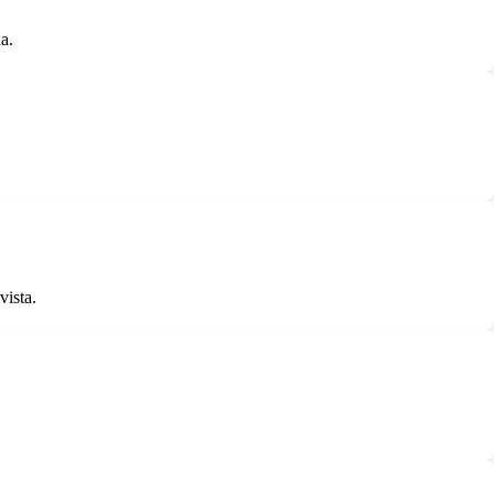
a.
vista.