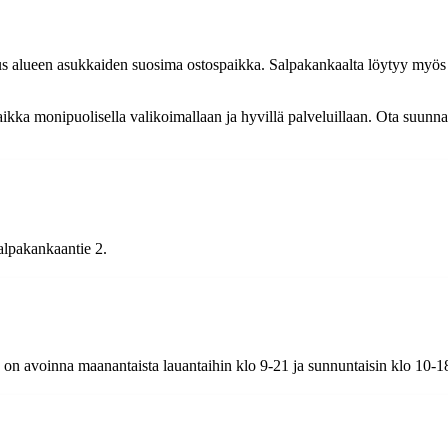
s alueen asukkaiden suosima ostospaikka. Salpakankaalta löytyy myös mu
kka monipuolisella valikoimallaan ja hyvillä palveluillaan. Ota suunna
alpakankaantie 2.
e on avoinna maanantaista lauantaihin klo 9-21 ja sunnuntaisin klo 10-1