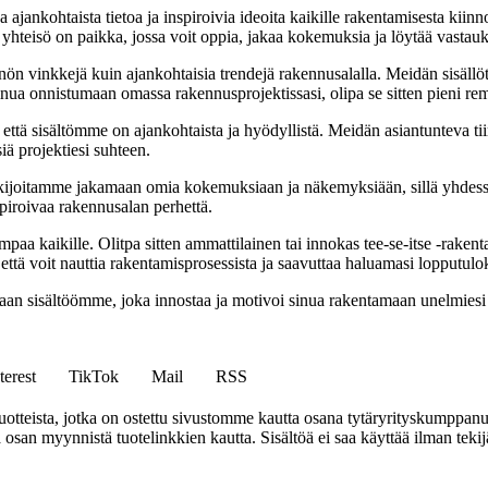
ajankohtaista tietoa ja inspiroivia ideoita kaikille rakentamisesta kii
mä yhteisö on paikka, jossa voit oppia, jakaa kokemuksia ja löytää vastau
nnön vinkkejä kuin ajankohtaisia trendejä rakennusalalla. Meidän sisällö
 sinua onnistumaan omassa rakennusprojektissasi, olipa se sitten pieni r
että sisältömme on ajankohtaista ja hyödyllistä. Meidän asiantunteva ti
iä projektiesi suhteen.
ijoitamme jakamaan omia kokemuksiaan ja näkemyksiään, sillä yhdes
spiroivaa rakennusalan perhettä.
 kaikille. Olitpa sitten ammattilainen tai innokas tee-se-itse -rakenta
ttä voit nauttia rakentamisprosessista ja saavuttaa haluamasi lopputulo
avaan sisältöömme, joka innostaa ja motivoi sinua rakentamaan unelmies
terest
TikTok
Mail
RSS
tteista, jotka on ostettu sivustomme kautta osana tytäryrityskumppan
an myynnistä tuotelinkkien kautta. Sisältöä ei saa käyttää ilman tekijän