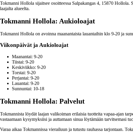
Tokmanni Hollola sijaitsee osoitteessa Salpakangas 4, 15870 Hollola. Se 
laajalta alueelta.
Tokmanni Hollola: Aukioloajat
Tokmanni Hollola on avoinna maanantaista lauantaihin klo 9-20 ja sunnu
Viikonpäivät ja Aukioloajat
Maanantai: 9-20
Tiistai: 9-20
Keskiviikko: 9-20
Torstai: 9-20
Perjantai: 9-20
Lauantai: 9-20
Sunnuntai: 10-18
Tokmanni Hollola: Palvelut
Tokmannista löydät laajan valikoiman erilaisia tuotteita vapaa-ajan tarp
vastaamaan kysymyksiisi ja auttamaan sinua löytämään tarvitsemasi tuot
Varaa aikaa Tokmannissa vierailuun ja tutustu rauhassa tarjontaan. Tok