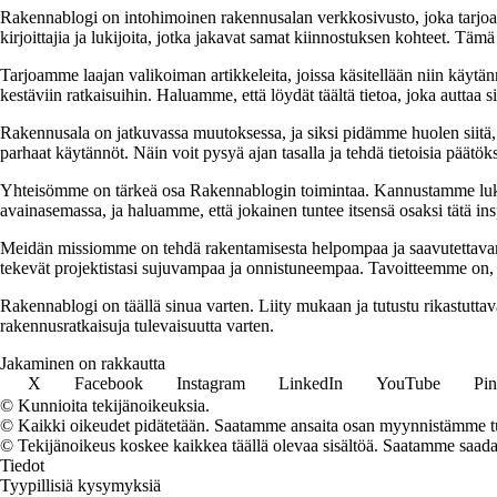
Rakennablogi on intohimoinen rakennusalan verkkosivusto, joka tarjoaa 
kirjoittajia ja lukijoita, jotka jakavat samat kiinnostuksen kohteet. Tä
Tarjoamme laajan valikoiman artikkeleita, joissa käsitellään niin käytä
kestäviin ratkaisuihin. Haluamme, että löydät täältä tietoa, joka auttaa
Rakennusala on jatkuvassa muutoksessa, ja siksi pidämme huolen siitä, 
parhaat käytännöt. Näin voit pysyä ajan tasalla ja tehdä tietoisia päätöks
Yhteisömme on tärkeä osa Rakennablogin toimintaa. Kannustamme luk
avainasemassa, ja haluamme, että jokainen tuntee itsensä osaksi tätä in
Meidän missiomme on tehdä rakentamisesta helpompaa ja saavutettavampaa
tekevät projektistasi sujuvampaa ja onnistuneempaa. Tavoitteemme on, e
Rakennablogi on täällä sinua varten. Liity mukaan ja tutustu rikastutt
rakennusratkaisuja tulevaisuutta varten.
Jakaminen on rakkautta
X
Facebook
Instagram
LinkedIn
YouTube
Pin
© Kunnioita tekijänoikeuksia.
© Kaikki oikeudet pidätetään. Saatamme ansaita osan myynnistämme tuo
© Tekijänoikeus koskee kaikkea täällä olevaa sisältöä. Saatamme saada os
Tiedot
Tyypillisiä kysymyksiä