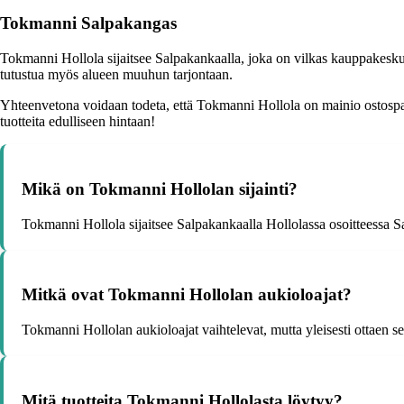
Tokmanni Salpakangas
Tokmanni Hollola sijaitsee Salpakankaalla, joka on vilkas kauppakesku
tutustua myös alueen muuhun tarjontaan.
Yhteenvetona voidaan todeta, että Tokmanni Hollola on mainio ostospai
tuotteita edulliseen hintaan!
Mikä on Tokmanni Hollolan sijainti?
Tokmanni Hollola sijaitsee Salpakankaalla Hollolassa osoitteessa S
Mitkä ovat Tokmanni Hollolan aukioloajat?
Tokmanni Hollolan aukioloajat vaihtelevat, mutta yleisesti ottaen s
Mitä tuotteita Tokmanni Hollolasta löytyy?