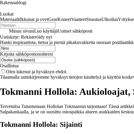
Rakennablogi
Luokat
Materiaalit
Ikkunat ja ovet
Gear
Koneet
Vaatteet
Sisustus
Ulkoilua
Yritykse
Minun sivuni
Luo käyttäjä
Uutiset sähköposti
Uutiskirje: Rekisteröidy nyt
Hanki inspiraatiota, tietoa ja pieniä pikakuvakkeita suoraan postilaatikk
Kirjoita sähköpostiosoitteesi
Osallistua
Olen lukenut ja hyväksyn ehdot.
Tilaamalla uutiskirjeemme hyväksyt tietojen käsittelyä ja käyttöä koske
Tokmanni Hollola: Aukioloajat, S
Tervetuloa Tutustumaan Hollolan Tokmannin tarjontaan! Tässä artikkeliss
Salpakankaalla, ja se on suosittu ostospaikka alueen asukkaiden kesku
Tokmanni Hollola: Sijainti