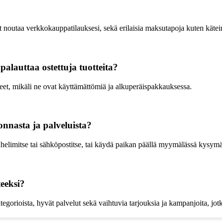
it noutaa verkkokauppatilauksesi, sekä erilaisia maksutapoja kuten käte
alauttaa ostettuja tuotteita?
teet, mikäli ne ovat käyttämättömiä ja alkuperäispakkauksessa.
onnasta ja palveluista?
elimitse tai sähköpostitse, tai käydä paikan päällä myymälässä kysymäss
eeksi?
ategorioista, hyvät palvelut sekä vaihtuvia tarjouksia ja kampanjoita, j