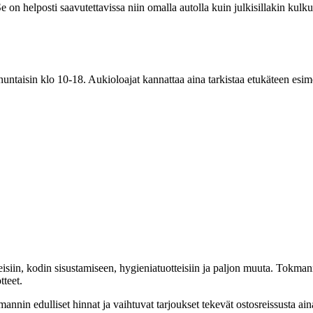
on helposti saavutettavissa niin omalla autolla kuin julkisillakin kulku
ntaisin klo 10-18. Aukioloajat kannattaa aina tarkistaa etukäteen esime
eisiin, kodin sisustamiseen, hygieniatuotteisiin ja paljon muuta. Tokmann
teet.
mannin edulliset hinnat ja vaihtuvat tarjoukset tekevät ostosreissusta 