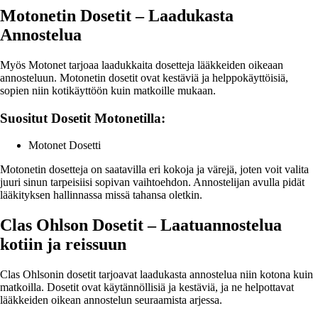
Motonetin Dosetit – Laadukasta
Annostelua
Myös Motonet tarjoaa laadukkaita dosetteja lääkkeiden oikeaan
annosteluun. Motonetin dosetit ovat kestäviä ja helppokäyttöisiä,
sopien niin kotikäyttöön kuin matkoille mukaan.
Suositut Dosetit Motonetilla:
Motonet Dosetti
Motonetin dosetteja on saatavilla eri kokoja ja värejä, joten voit valita
juuri sinun tarpeisiisi sopivan vaihtoehdon. Annostelijan avulla pidät
lääkityksen hallinnassa missä tahansa oletkin.
Clas Ohlson Dosetit – Laatuannostelua
kotiin ja reissuun
Clas Ohlsonin dosetit tarjoavat laadukasta annostelua niin kotona kuin
matkoilla. Dosetit ovat käytännöllisiä ja kestäviä, ja ne helpottavat
lääkkeiden oikean annostelun seuraamista arjessa.