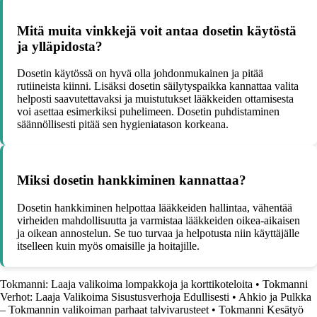
Mitä muita vinkkejä voit antaa dosetin käytöstä
ja ylläpidosta?
Dosetin käytössä on hyvä olla johdonmukainen ja pitää
rutiineista kiinni. Lisäksi dosetin säilytyspaikka kannattaa valita
helposti saavutettavaksi ja muistutukset lääkkeiden ottamisesta
voi asettaa esimerkiksi puhelimeen. Dosetin puhdistaminen
säännöllisesti pitää sen hygieniatason korkeana.
Miksi dosetin hankkiminen kannattaa?
Dosetin hankkiminen helpottaa lääkkeiden hallintaa, vähentää
virheiden mahdollisuutta ja varmistaa lääkkeiden oikea-aikaisen
ja oikean annostelun. Se tuo turvaa ja helpotusta niin käyttäjälle
itselleen kuin myös omaisille ja hoitajille.
Tokmanni: Laaja valikoima lompakkoja ja korttikoteloita
•
Tokmanni
Verhot: Laaja Valikoima Sisustusverhoja Edullisesti
•
Ahkio ja Pulkka
– Tokmannin valikoiman parhaat talvivarusteet
•
Tokmanni Kesätyö