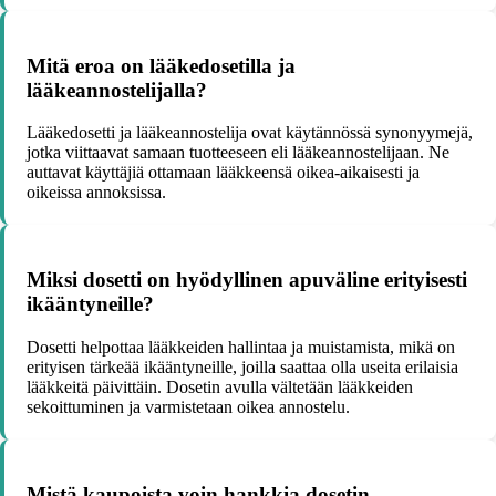
Mitä eroa on lääkedosetilla ja
lääkeannostelijalla?
Lääkedosetti ja lääkeannostelija ovat käytännössä synonyymejä,
jotka viittaavat samaan tuotteeseen eli lääkeannostelijaan. Ne
auttavat käyttäjiä ottamaan lääkkeensä oikea-aikaisesti ja
oikeissa annoksissa.
Miksi dosetti on hyödyllinen apuväline erityisesti
ikääntyneille?
Dosetti helpottaa lääkkeiden hallintaa ja muistamista, mikä on
erityisen tärkeää ikääntyneille, joilla saattaa olla useita erilaisia
lääkkeitä päivittäin. Dosetin avulla vältetään lääkkeiden
sekoittuminen ja varmistetaan oikea annostelu.
Mistä kaupoista voin hankkia dosetin