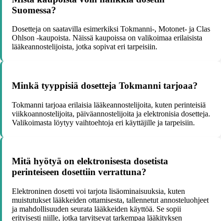
Suomessa?
Dosetteja on saatavilla esimerkiksi Tokmanni-, Motonet- ja Clas
Ohlson -kaupoista. Näissä kaupoissa on valikoimaa erilaisista
lääkeannostelijoista, jotka sopivat eri tarpeisiin.
Minkä tyyppisiä dosetteja Tokmanni tarjoaa?
Tokmanni tarjoaa erilaisia lääkeannostelijoita, kuten perinteisiä
viikkoannostelijoita, päiväannostelijoita ja elektronisia dosetteja.
Valikoimasta löytyy vaihtoehtoja eri käyttäjille ja tarpeisiin.
Mitä hyötyä on elektronisesta dosetista
perinteiseen dosettiin verrattuna?
Elektroninen dosetti voi tarjota lisäominaisuuksia, kuten
muistutukset lääkkeiden ottamisesta, tallennetut annosteluohjeet
ja mahdollisuuden seurata lääkkeiden käyttöä. Se sopii
erityisesti niille, jotka tarvitsevat tarkempaa lääkityksen