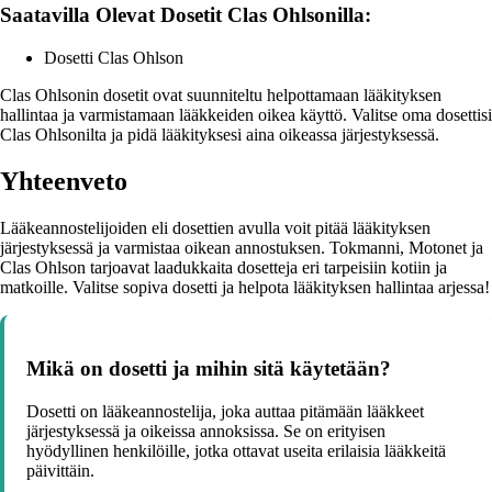
Saatavilla Olevat Dosetit Clas Ohlsonilla:
Dosetti Clas Ohlson
Clas Ohlsonin dosetit ovat suunniteltu helpottamaan lääkityksen
hallintaa ja varmistamaan lääkkeiden oikea käyttö. Valitse oma dosettisi
Clas Ohlsonilta ja pidä lääkityksesi aina oikeassa järjestyksessä.
Yhteenveto
Lääkeannostelijoiden eli dosettien avulla voit pitää lääkityksen
järjestyksessä ja varmistaa oikean annostuksen. Tokmanni, Motonet ja
Clas Ohlson tarjoavat laadukkaita dosetteja eri tarpeisiin kotiin ja
matkoille. Valitse sopiva dosetti ja helpota lääkityksen hallintaa arjessa!
Mikä on dosetti ja mihin sitä käytetään?
Dosetti on lääkeannostelija, joka auttaa pitämään lääkkeet
järjestyksessä ja oikeissa annoksissa. Se on erityisen
hyödyllinen henkilöille, jotka ottavat useita erilaisia lääkkeitä
päivittäin.