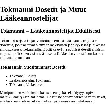
Tokmanni Dosetit ja Muut
Lääkeannostelijat
Tokmanni – Lääkeannostelijat Edullisesti
Tokmanni tarjoaa laajan valikoiman erilaisia lääkeannostelijoita eli
dosetteja, jotka auttavat pitämään lääkityksen järjestyksessä ja oikeassa
annostuksessa. Tokmannilta löydät kätevät ja edulliset dosetit erilaisiin
tarpeisiin, olit sitten etsimässä dosettia lääkkeiden annosteluun kotona
tai matkalle mukaan.
Tokmannin Suosituimmat Dosetit:
Tokmanni Dosetti
Lääkeannostelija Tokmanni
Tokmanni Lääkedosetti
Monipuolinen valikoima takaa sen, että jokaiselle löytyy sopiva
ratkaisu lääkityksen hallintaan. Dosetit helpottavat arkea ja varmistavat,
että lääkkeet otetaan oikeaan aikaan ja oikeassa annostuksessa.