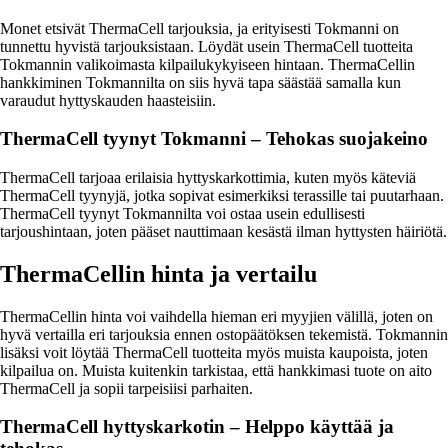
Monet etsivät ThermaCell tarjouksia, ja erityisesti Tokmanni on
tunnettu hyvistä tarjouksistaan. Löydät usein ThermaCell tuotteita
Tokmannin valikoimasta kilpailukykyiseen hintaan. ThermaCellin
hankkiminen Tokmannilta on siis hyvä tapa säästää samalla kun
varaudut hyttyskauden haasteisiin.
ThermaCell tyynyt Tokmanni – Tehokas suojakeino
ThermaCell tarjoaa erilaisia hyttyskarkottimia, kuten myös käteviä
ThermaCell tyynyjä, jotka sopivat esimerkiksi terassille tai puutarhaan.
ThermaCell tyynyt Tokmannilta voi ostaa usein edullisesti
tarjoushintaan, joten pääset nauttimaan kesästä ilman hyttysten häiriötä.
ThermaCellin hinta ja vertailu
ThermaCellin hinta voi vaihdella hieman eri myyjien välillä, joten on
hyvä vertailla eri tarjouksia ennen ostopäätöksen tekemistä. Tokmannin
lisäksi voit löytää ThermaCell tuotteita myös muista kaupoista, joten
kilpailua on. Muista kuitenkin tarkistaa, että hankkimasi tuote on aito
ThermaCell ja sopii tarpeisiisi parhaiten.
ThermaCell hyttyskarkotin – Helppo käyttää ja