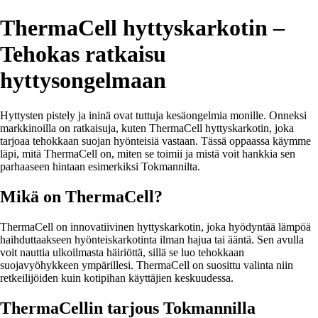
ThermaCell hyttyskarkotin –
Tehokas ratkaisu
hyttysongelmaan
Hyttysten pistely ja ininä ovat tuttuja kesäongelmia monille. Onneksi
markkinoilla on ratkaisuja, kuten ThermaCell hyttyskarkotin, joka
tarjoaa tehokkaan suojan hyönteisiä vastaan. Tässä oppaassa käymme
läpi, mitä ThermaCell on, miten se toimii ja mistä voit hankkia sen
parhaaseen hintaan esimerkiksi Tokmannilta.
Mikä on ThermaCell?
ThermaCell on innovatiivinen hyttyskarkotin, joka hyödyntää lämpöä
haihduttaakseen hyönteiskarkotinta ilman hajua tai ääntä. Sen avulla
voit nauttia ulkoilmasta häiriöttä, sillä se luo tehokkaan
suojavyöhykkeen ympärillesi. ThermaCell on suosittu valinta niin
retkeilijöiden kuin kotipihan käyttäjien keskuudessa.
ThermaCellin tarjous Tokmannilla