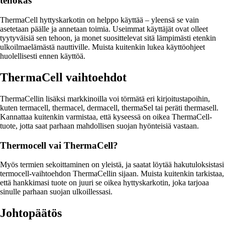
tehokas
ThermaCell hyttyskarkotin on helppo käyttää – yleensä se vain
asetetaan päälle ja annetaan toimia. Useimmat käyttäjät ovat olleet
tyytyväisiä sen tehoon, ja monet suosittelevat sitä lämpimästi etenkin
ulkoilmaelämästä nauttiville. Muista kuitenkin lukea käyttöohjeet
huolellisesti ennen käyttöä.
ThermaCell vaihtoehdot
ThermaCellin lisäksi markkinoilla voi törmätä eri kirjoitustapoihin,
kuten termacell, thermacel, dermacell, thermaSel tai peräti thermasell.
Kannattaa kuitenkin varmistaa, että kyseessä on oikea ThermaCell-
tuote, jotta saat parhaan mahdollisen suojan hyönteisiä vastaan.
Thermocell vai ThermaCell?
Myös termien sekoittaminen on yleistä, ja saatat löytää hakutuloksistasi
termocell-vaihtoehdon ThermaCellin sijaan. Muista kuitenkin tarkistaa,
että hankkimasi tuote on juuri se oikea hyttyskarkotin, joka tarjoaa
sinulle parhaan suojan ulkoillessasi.
Johtopäätös