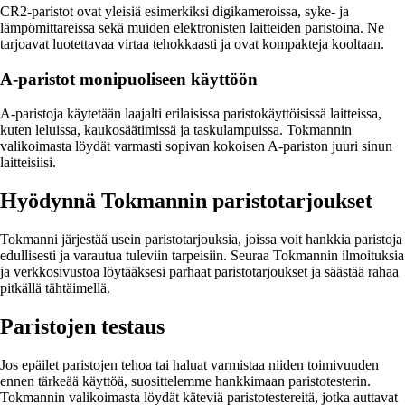
CR2-paristot ovat yleisiä esimerkiksi digikameroissa, syke- ja
lämpömittareissa sekä muiden elektronisten laitteiden paristoina. Ne
tarjoavat luotettavaa virtaa tehokkaasti ja ovat kompakteja kooltaan.
A-paristot monipuoliseen käyttöön
A-paristoja käytetään laajalti erilaisissa paristokäyttöisissä laitteissa,
kuten leluissa, kaukosäätimissä ja taskulampuissa. Tokmannin
valikoimasta löydät varmasti sopivan kokoisen A-pariston juuri sinun
laitteisiisi.
Hyödynnä Tokmannin paristotarjoukset
Tokmanni järjestää usein paristotarjouksia, joissa voit hankkia paristoja
edullisesti ja varautua tuleviin tarpeisiin. Seuraa Tokmannin ilmoituksia
ja verkkosivustoa löytääksesi parhaat paristotarjoukset ja säästää rahaa
pitkällä tähtäimellä.
Paristojen testaus
Jos epäilet paristojen tehoa tai haluat varmistaa niiden toimivuuden
ennen tärkeää käyttöä, suosittelemme hankkimaan paristotesterin.
Tokmannin valikoimasta löydät käteviä paristotestereitä, jotka auttavat