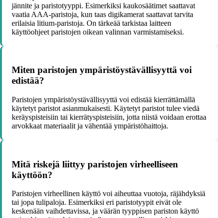
jännite ja paristotyyppi. Esimerkiksi kaukosäätimet saattavat
vaatia AAA-paristoja, kun taas digikamerat saattavat tarvita
erilaisia litium-paristoja. On tärkeää tarkistaa laitteen
käyttöohjeet paristojen oikean valinnan varmistamiseksi.
Miten paristojen ympäristöystävällisyyttä voi
edistää?
Paristojen ympäristöystävällisyyttä voi edistää kierrättämällä
käytetyt paristot asianmukaisesti. Käytetyt paristot tulee viedä
keräyspisteisiin tai kierrätyspisteisiin, jotta niistä voidaan erottaa
arvokkaat materiaalit ja vähentää ympäristöhaittoja.
Mitä riskejä liittyy paristojen virheelliseen
käyttöön?
Paristojen virheellinen käyttö voi aiheuttaa vuotoja, räjähdyksiä
tai jopa tulipaloja. Esimerkiksi eri paristotyypit eivät ole
keskenään vaihdettavissa, ja väärän tyyppisen pariston käyttö