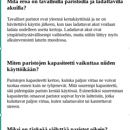
Mitä eroa on tavallisilla paristoilla ja ladattavilla
akuilla?
Tavalliset paristot ovat yleensä kertakäyttöisiä ja ne on
hävitettävä käytön jälkeen, kun taas ladattavat akut voidaan
ladata uudelleen useita kertoja. Ladattavat akut ovat
ympäristöystävällisempi vaihtoehto, mutta niihin liittyy myös
alkuinvestointi laturin muodossa.
Miten paristojen kapasiteetti vaikuttaa niiden
käyttöikään?
Paristojen kapasiteetti kertoo, kuinka paljon virtaa ne voivat
tuottaa ennen kuin ne tyhjenevät. Mitä suurempi kapasiteetti,
sitä pidempään paristo kestää käytössä. Esimerkiksi suuremman
kapasiteetin omaavat paristot sopivat hyvin laitteisiin, jotka
kuluttavat paljon virtaa, kuten salamavalot tai kannettavat
stereot.
Miksi on tärkeää säilyttää paristot oikein?