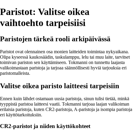
Paristot: Valitse oikea
vaihtoehto tarpeisiisi
Paristojen tärkeä rooli arkipäivässä
Paristot ovat olennainen osa monien laitteiden toimintaa nykyaikana.
Olipa kyseessä kaukosäädin, taskulamppu, lelu tai muu laite, tarvitset
toimivan pariston sen käyttämiseen. Tokmanni on tunnettu laajasta
valikoimastaan paristoja ja tarjoaa säännöllisesti hyviä tarjouksia eri
paristomalleista.
Valitse oikea paristo laitteesi tarpeisiin
Ennen kuin lähdet ostamaan uusia paristoja, sinun tulisi tietää, minkä
tyyppistä paristoa laitteesi vaatii. Tokmanni tarjoaa laajan valikoiman
erilaisia paristoja, kuten CR2-paristoja, A-paristoja ja isompia paristoja
eri käyttötarkoituksiin.
CR2-paristot ja niiden käyttökohteet