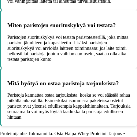
voi vahingoittaa laitetta tai aiheuttaa turvallisuusriskin.
Miten paristojen suorituskykyä voi testata?
Paristojen suorituskykyä voi testata paristotesterillä, joka mittaa
pariston jännitteen ja kapasiteetin. Lisäksi paristojen
suorituskykyä voi arvioida laitteen toiminnassa: jos laite toimii
heikosti tai paristoja joutuu vaihtamaan usein, saattaa olla aika
testata paristojen kunto.
Mitä hyötyä on ostaa paristoja tarjouksista?
Paristoja kannattaa ostaa tarjouksista, koska se voi säästää rahaa
pitkällä aikavälillä. Esimerkiksi isommissa paketeissa ostetut
paristot ovat yleensä edullisempia kappalehinnaltaan. Tarjouksia
seuraamalla voi myös löytää laadukkaita paristoja edulliseen
hintaan.
Proteiinijauhe Tokmannilta: Osta Halpa Whey Proteiini Tarjous
•