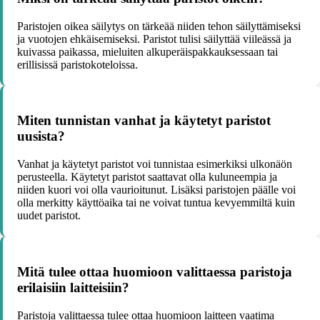
Paristojen oikea säilytys on tärkeää niiden tehon säilyttämiseksi
ja vuotojen ehkäisemiseksi. Paristot tulisi säilyttää viileässä ja
kuivassa paikassa, mieluiten alkuperäispakkauksessaan tai
erillisissä paristokoteloissa.
Miten tunnistan vanhat ja käytetyt paristot
uusista?
Vanhat ja käytetyt paristot voi tunnistaa esimerkiksi ulkonäön
perusteella. Käytetyt paristot saattavat olla kuluneempia ja
niiden kuori voi olla vaurioitunut. Lisäksi paristojen päälle voi
olla merkitty käyttöaika tai ne voivat tuntua kevyemmiltä kuin
uudet paristot.
Mitä tulee ottaa huomioon valittaessa paristoja
erilaisiin laitteisiin?
Paristoja valittaessa tulee ottaa huomioon laitteen vaatima