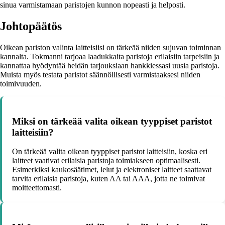
sinua varmistamaan paristojen kunnon nopeasti ja helposti.
Johtopäätös
Oikean pariston valinta laitteisiisi on tärkeää niiden sujuvan toiminnan
kannalta. Tokmanni tarjoaa laadukkaita paristoja erilaisiin tarpeisiin ja
kannattaa hyödyntää heidän tarjouksiaan hankkiessasi uusia paristoja.
Muista myös testata paristot säännöllisesti varmistaaksesi niiden
toimivuuden.
Miksi on tärkeää valita oikean tyyppiset paristot
laitteisiin?
On tärkeää valita oikean tyyppiset paristot laitteisiin, koska eri
laitteet vaativat erilaisia paristoja toimiakseen optimaalisesti.
Esimerkiksi kaukosäätimet, lelut ja elektroniset laitteet saattavat
tarvita erilaisia paristoja, kuten AA tai AAA, jotta ne toimivat
moitteettomasti.