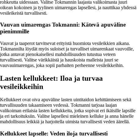
rohkeutta uidessaan. Valitse Tokmannin laajasta valikoimasta juuri
oikean kokoinen ja tyylinen uimarengas lapsellesi, ja nauttikaa yhdessä
vesileikeistä turvallisesti.
Vauvan uimarengas Tokmanni: Kätevä apuväline
pienimmille
Vauvat ja taaperot tarvitsevat erityistä huomiota vesileikkien aikana.
Tokmannilta löydät myös suloiset ja turvalliset uimarenkaat vauvoille,
jotka antavat pienokaisellesi mahdollisuuden tutustua veteen
turvallisesti. Valitse värikkäistä ja hauskoista malleista juuri se
vauvauimarengas, joka sopii parhaiten perheenne vesileikkeihin.
Lasten kellukkeet: Iloa ja turvaa
vesileikkeihin
Kellukkeet ovat oiva apuväline lasten uintitaidon kehittämiseen sekä
turvallisuuden takaamiseen vedessä. Tokmanni tarjoaa laajan
valikoiman erilaisia lasten kellukkeita, jotka sopivat eri ikäisille lapsille
ja eri tarkoituksiin. Valitse lapsellesi mieleinen kelluke ja anna hänelle
mahdollisuus leikkiä ja harjoitella uimista turvallisesti veden äärellä.
Kellukkeet lapselle: Veden iloja turvallisesti