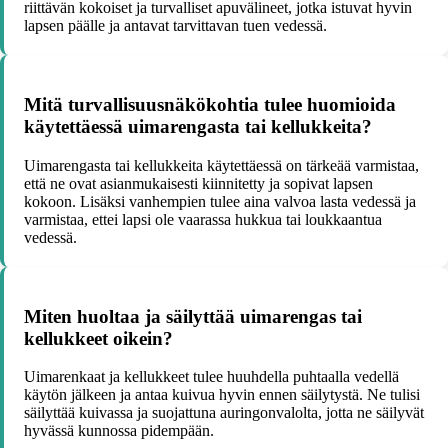
riittävän kokoiset ja turvalliset apuvälineet, jotka istuvat hyvin
lapsen päälle ja antavat tarvittavan tuen vedessä.
Mitä turvallisuusnäkökohtia tulee huomioida
käytettäessä uimarengasta tai kellukkeita?
Uimarengasta tai kellukkeita käytettäessä on tärkeää varmistaa,
että ne ovat asianmukaisesti kiinnitetty ja sopivat lapsen
kokoon. Lisäksi vanhempien tulee aina valvoa lasta vedessä ja
varmistaa, ettei lapsi ole vaarassa hukkua tai loukkaantua
vedessä.
Miten huoltaa ja säilyttää uimarengas tai
kellukkeet oikein?
Uimarenkaat ja kellukkeet tulee huuhdella puhtaalla vedellä
käytön jälkeen ja antaa kuivua hyvin ennen säilytystä. Ne tulisi
säilyttää kuivassa ja suojattuna auringonvalolta, jotta ne säilyvät
hyvässä kunnossa pidempään.