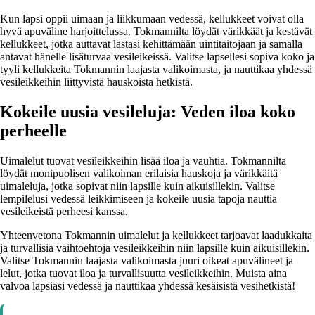
Kun lapsi oppii uimaan ja liikkumaan vedessä, kellukkeet voivat olla
hyvä apuväline harjoittelussa. Tokmannilta löydät värikkäät ja kestävät
kellukkeet, jotka auttavat lastasi kehittämään uintitaitojaan ja samalla
antavat hänelle lisäturvaa vesileikeissä. Valitse lapsellesi sopiva koko ja
tyyli kellukkeita Tokmannin laajasta valikoimasta, ja nauttikaa yhdessä
vesileikkeihin liittyvistä hauskoista hetkistä.
Kokeile uusia vesileluja: Veden iloa koko
perheelle
Uimalelut tuovat vesileikkeihin lisää iloa ja vauhtia. Tokmannilta
löydät monipuolisen valikoiman erilaisia hauskoja ja värikkäitä
uimaleluja, jotka sopivat niin lapsille kuin aikuisillekin. Valitse
lempilelusi vedessä leikkimiseen ja kokeile uusia tapoja nauttia
vesileikeistä perheesi kanssa.
Yhteenvetona Tokmannin uimalelut ja kellukkeet tarjoavat laadukkaita
ja turvallisia vaihtoehtoja vesileikkeihin niin lapsille kuin aikuisillekin.
Valitse Tokmannin laajasta valikoimasta juuri oikeat apuvälineet ja
lelut, jotka tuovat iloa ja turvallisuutta vesileikkeihin. Muista aina
valvoa lapsiasi vedessä ja nauttikaa yhdessä kesäisistä vesihetkistä!