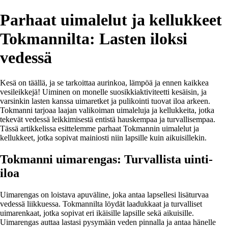
Parhaat uimalelut ja kellukkeet
Tokmannilta: Lasten iloksi
vedessä
Kesä on täällä, ja se tarkoittaa aurinkoa, lämpöä ja ennen kaikkea
vesileikkejä! Uiminen on monelle suosikkiaktiviteetti kesäisin, ja
varsinkin lasten kanssa uimaretket ja pulikointi tuovat iloa arkeen.
Tokmanni tarjoaa laajan valikoiman uimaleluja ja kellukkeita, jotka
tekevät vedessä leikkimisestä entistä hauskempaa ja turvallisempaa.
Tässä artikkelissa esittelemme parhaat Tokmannin uimalelut ja
kellukkeet, jotka sopivat mainiosti niin lapsille kuin aikuisillekin.
Tokmanni uimarengas: Turvallista uinti-
iloa
Uimarengas on loistava apuväline, joka antaa lapsellesi lisäturvaa
vedessä liikkuessa. Tokmannilta löydät laadukkaat ja turvalliset
uimarenkaat, jotka sopivat eri ikäisille lapsille sekä aikuisille.
Uimarengas auttaa lastasi pysymään veden pinnalla ja antaa hänelle