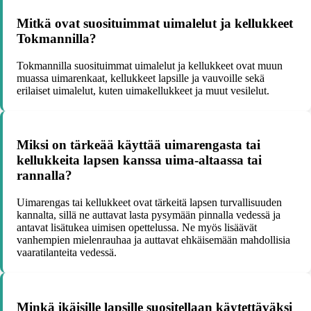
Mitkä ovat suosituimmat uimalelut ja kellukkeet
Tokmannilla?
Tokmannilla suosituimmat uimalelut ja kellukkeet ovat muun
muassa uimarenkaat, kellukkeet lapsille ja vauvoille sekä
erilaiset uimalelut, kuten uimakellukkeet ja muut vesilelut.
Miksi on tärkeää käyttää uimarengasta tai
kellukkeita lapsen kanssa uima-altaassa tai
rannalla?
Uimarengas tai kellukkeet ovat tärkeitä lapsen turvallisuuden
kannalta, sillä ne auttavat lasta pysymään pinnalla vedessä ja
antavat lisätukea uimisen opettelussa. Ne myös lisäävät
vanhempien mielenrauhaa ja auttavat ehkäisemään mahdollisia
vaaratilanteita vedessä.
Minkä ikäisille lapsille suositellaan käytettäväksi