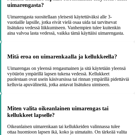
uimarengasta?
Uimarengasta suositellaan yleisesti käytettäväksi alle 3-
vuotiaille lapsille, jotka eivät vielä osaa uida tai tarvitsevat
lisätukea vedessä liikkumiseen. Vanhempien tulee kuitenkin
aina valvoa lasta vedessä, vaikka tämä käyttäisi uimarengasta.
Mitä eroa on uimarenkaalla ja kellukkeella?
Uimarengas on yleensä rengasmainen ja sitä käytetään yleensä
vyötärön ympärillä lapsen tukena vedessä. Kellukkeet
puolestaan ovat usein käsivarsissa tai rinnan ympärillä pidettäviä
kelluvia apuvälineitä, jotka antavat lisätukea uimiseen.
Miten valita oikeanlainen uimarengas tai
kellukkeet lapselle?
Oikeanlaisen uimarenkaan tai kellukkeiden valinnassa tulee
ottaa huomioon lapsen ikä, koko ja uimataito. On tärkeää valita