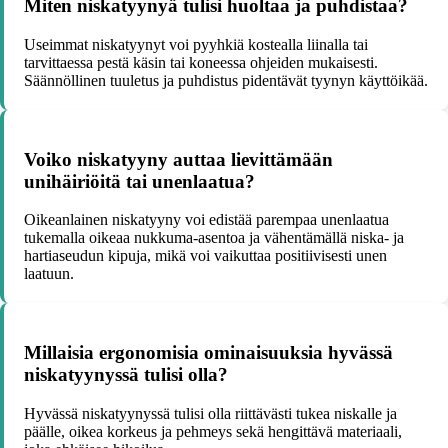
Miten niskatyynyä tulisi huoltaa ja puhdistaa?
Useimmat niskatyynyt voi pyyhkiä kostealla liinalla tai
tarvittaessa pestä käsin tai koneessa ohjeiden mukaisesti.
Säännöllinen tuuletus ja puhdistus pidentävät tyynyn käyttöikää.
Voiko niskatyyny auttaa lievittämään
unihäiriöitä tai unenlaatua?
Oikeanlainen niskatyyny voi edistää parempaa unenlaatua
tukemalla oikeaa nukkuma-asentoa ja vähentämällä niska- ja
hartiaseudun kipuja, mikä voi vaikuttaa positiivisesti unen
laatuun.
Millaisia ergonomisia ominaisuuksia hyvässä
niskatyynyssä tulisi olla?
Hyvässä niskatyynyssä tulisi olla riittävästi tukea niskalle ja
päälle, oikea korkeus ja pehmeys sekä hengittävä materiaali,