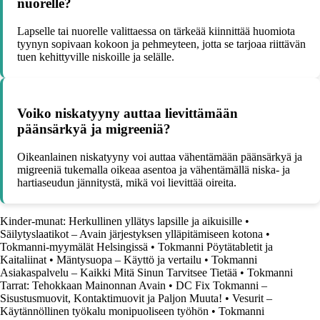
nuorelle?
Lapselle tai nuorelle valittaessa on tärkeää kiinnittää huomiota
tyynyn sopivaan kokoon ja pehmeyteen, jotta se tarjoaa riittävän
tuen kehittyville niskoille ja selälle.
Voiko niskatyyny auttaa lievittämään
päänsärkyä ja migreeniä?
Oikeanlainen niskatyyny voi auttaa vähentämään päänsärkyä ja
migreeniä tukemalla oikeaa asentoa ja vähentämällä niska- ja
hartiaseudun jännitystä, mikä voi lievittää oireita.
Kinder-munat: Herkullinen yllätys lapsille ja aikuisille
•
Säilytyslaatikot – Avain järjestyksen ylläpitämiseen kotona
•
Tokmanni-myymälät Helsingissä
•
Tokmanni Pöytätabletit ja
Kaitaliinat
•
Mäntysuopa – Käyttö ja vertailu
•
Tokmanni
Asiakaspalvelu – Kaikki Mitä Sinun Tarvitsee Tietää
•
Tokmanni
Tarrat: Tehokkaan Mainonnan Avain
•
DC Fix Tokmanni –
Sisustusmuovit, Kontaktimuovit ja Paljon Muuta!
•
Vesurit –
Käytännöllinen työkalu monipuoliseen työhön
•
Tokmanni