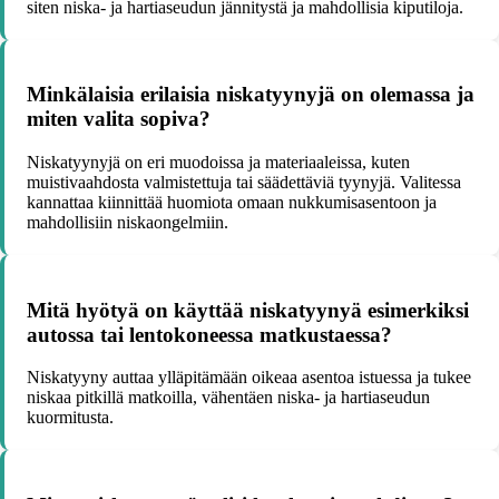
siten niska- ja hartiaseudun jännitystä ja mahdollisia kiputiloja.
Minkälaisia erilaisia niskatyynyjä on olemassa ja
miten valita sopiva?
Niskatyynyjä on eri muodoissa ja materiaaleissa, kuten
muistivaahdosta valmistettuja tai säädettäviä tyynyjä. Valitessa
kannattaa kiinnittää huomiota omaan nukkumisasentoon ja
mahdollisiin niskaongelmiin.
Mitä hyötyä on käyttää niskatyynyä esimerkiksi
autossa tai lentokoneessa matkustaessa?
Niskatyyny auttaa ylläpitämään oikeaa asentoa istuessa ja tukee
niskaa pitkillä matkoilla, vähentäen niska- ja hartiaseudun
kuormitusta.