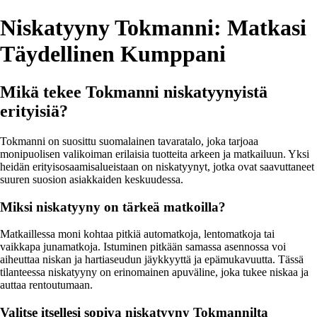
Niskatyyny Tokmanni: Matkasi
Täydellinen Kumppani
Mikä tekee Tokmanni niskatyynyistä
erityisiä?
Tokmanni on suosittu suomalainen tavaratalo, joka tarjoaa
monipuolisen valikoiman erilaisia tuotteita arkeen ja matkailuun. Yksi
heidän erityisosaamisalueistaan on niskatyynyt, jotka ovat saavuttaneet
suuren suosion asiakkaiden keskuudessa.
Miksi niskatyyny on tärkeä matkoilla?
Matkaillessa moni kohtaa pitkiä automatkoja, lentomatkoja tai
vaikkapa junamatkoja. Istuminen pitkään samassa asennossa voi
aiheuttaa niskan ja hartiaseudun jäykkyyttä ja epämukavuutta. Tässä
tilanteessa niskatyyny on erinomainen apuväline, joka tukee niskaa ja
auttaa rentoutumaan.
Valitse itsellesi sopiva niskatyyny Tokmannilta