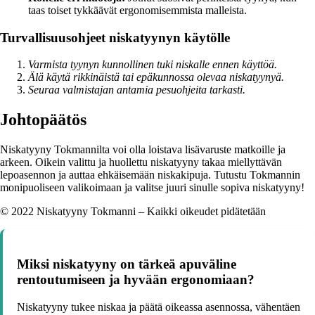
taas toiset tykkäävät ergonomisemmista malleista.
Turvallisuusohjeet niskatyynyn käytölle
Varmista tyynyn kunnollinen tuki niskalle ennen käyttöä.
Älä käytä rikkinäistä tai epäkunnossa olevaa niskatyynyä.
Seuraa valmistajan antamia pesuohjeita tarkasti.
Johtopäätös
Niskatyyny Tokmannilta voi olla loistava lisävaruste matkoille ja
arkeen. Oikein valittu ja huollettu niskatyyny takaa miellyttävän
lepoasennon ja auttaa ehkäisemään niskakipuja. Tutustu Tokmannin
monipuoliseen valikoimaan ja valitse juuri sinulle sopiva niskatyyny!
© 2022 Niskatyyny Tokmanni – Kaikki oikeudet pidätetään
Miksi niskatyyny on tärkeä apuväline
rentoutumiseen ja hyvään ergonomiaan?
Niskatyyny tukee niskaa ja päätä oikeassa asennossa, vähentäen