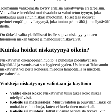
Tokmannin valikoimasta löytyy erilaisia niskatyynyjä eri tarpeisiin.
Voit valita esimerkiksi muistivaahdosta valmistetun tyynyn, joka
mukautuu juuri sinun niskasi muotoihin. Toiset taas suosivat
perinteisempää puuvillatyynyä, joka tuntuu pehmeältä ja miellyttävältä
iholla.
On tärkeää valita yksilöllisesti itselle sopiva niskatyyny ottaen
huomioon niskan tarpeet ja mahdolliset niskavaivat.
Kuinka hoidat niskatyynyä oikein?
Niskatyynyn oikeaoppinen huolto ja puhdistus pidentävät sen
käyttöikää ja varmistavat sen hygieenisyyden. Useimmat Tokmannin
niskatyynyt voi pestä koneessa miedolla lämpötilalla ja miedolla
pesuaineella.
Vinkkejä niskatyynyn valintaan ja käyttöön
Valitse oikea koko:
Niskatyynyn tulisi tukea koko niskaa
miellyttävästi.
Kokeile eri materiaaleja:
Muistivaahdon ja puuvillan lisäksi on
muitakin vaihtoehtoja, kuten viskoelastinen materiaali.
Kokeile eri muotoja:
Jotkut suosivat perinteistä tyynyä, kun