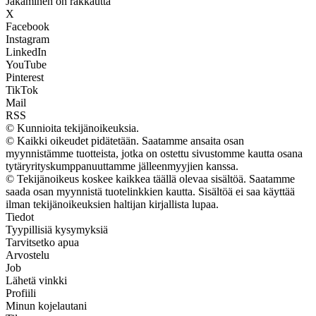
Jakaminen on rakkautta
X
Facebook
Instagram
LinkedIn
YouTube
Pinterest
TikTok
Mail
RSS
© Kunnioita tekijänoikeuksia.
© Kaikki oikeudet pidätetään. Saatamme ansaita osan
myynnistämme tuotteista, jotka on ostettu sivustomme kautta osana
tytäryrityskumppanuuttamme jälleenmyyjien kanssa.
© Tekijänoikeus koskee kaikkea täällä olevaa sisältöä. Saatamme
saada osan myynnistä tuotelinkkien kautta. Sisältöä ei saa käyttää
ilman tekijänoikeuksien haltijan kirjallista lupaa.
Tiedot
Tyypillisiä kysymyksiä
Tarvitsetko apua
Arvostelu
Job
Lähetä vinkki
Profiili
Minun kojelautani