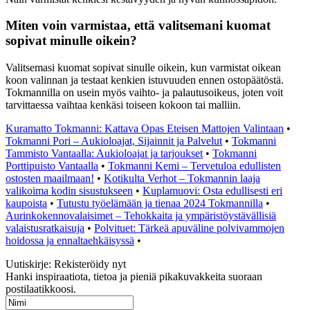
Miten voin varmistaa, että valitsemani kuomat
sopivat minulle oikein?
Valitsemasi kuomat sopivat sinulle oikein, kun varmistat oikean
koon valinnan ja testaat kenkien istuvuuden ennen ostopäätöstä.
Tokmannilla on usein myös vaihto- ja palautusoikeus, joten voit
tarvittaessa vaihtaa kenkäsi toiseen kokoon tai malliin.
Kuramatto Tokmanni: Kattava Opas Eteisen Mattojen Valintaan
•
Tokmanni Pori – Aukioloajat, Sijainnit ja Palvelut
•
Tokmanni
Tammisto Vantaalla: Aukioloajat ja tarjoukset
•
Tokmanni
Porttipuisto Vantaalla
•
Tokmanni Kemi – Tervetuloa edullisten
ostosten maailmaan!
•
Kotikulta Verhot – Tokmannin laaja
valikoima kodin sisustukseen
•
Kuplamuovi: Osta edullisesti eri
kaupoista
•
Tutustu työelämään ja tienaa 2024 Tokmannilla
•
Aurinkokennovalaisimet – Tehokkaita ja ympäristöystävällisiä
valaistusratkaisuja
•
Polvituet: Tärkeä apuväline polvivammojen
hoidossa ja ennaltaehkäisyssä
•
Uutiskirje: Rekisteröidy nyt
Hanki inspiraatiota, tietoa ja pieniä pikakuvakkeita suoraan
postilaatikkoosi.