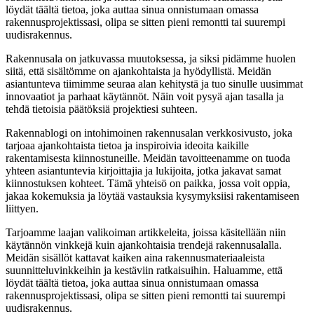
löydät täältä tietoa, joka auttaa sinua onnistumaan omassa
rakennusprojektissasi, olipa se sitten pieni remontti tai suurempi
uudisrakennus.
Rakennusala on jatkuvassa muutoksessa, ja siksi pidämme huolen
siitä, että sisältömme on ajankohtaista ja hyödyllistä. Meidän
asiantunteva tiimimme seuraa alan kehitystä ja tuo sinulle uusimmat
innovaatiot ja parhaat käytännöt. Näin voit pysyä ajan tasalla ja
tehdä tietoisia päätöksiä projektiesi suhteen.
Rakennablogi on intohimoinen rakennusalan verkkosivusto, joka
tarjoaa ajankohtaista tietoa ja inspiroivia ideoita kaikille
rakentamisesta kiinnostuneille. Meidän tavoitteenamme on tuoda
yhteen asiantuntevia kirjoittajia ja lukijoita, jotka jakavat samat
kiinnostuksen kohteet. Tämä yhteisö on paikka, jossa voit oppia,
jakaa kokemuksia ja löytää vastauksia kysymyksiisi rakentamiseen
liittyen.
Tarjoamme laajan valikoiman artikkeleita, joissa käsitellään niin
käytännön vinkkejä kuin ajankohtaisia trendejä rakennusalalla.
Meidän sisällöt kattavat kaiken aina rakennusmateriaaleista
suunnitteluvinkkeihin ja kestäviin ratkaisuihin. Haluamme, että
löydät täältä tietoa, joka auttaa sinua onnistumaan omassa
rakennusprojektissasi, olipa se sitten pieni remontti tai suurempi
uudisrakennus.