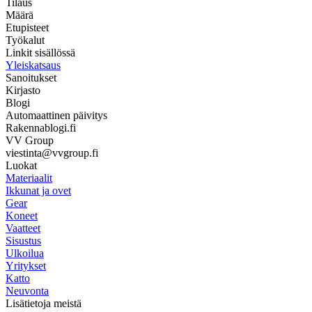
Tilaus
Määrä
Etupisteet
Työkalut
Linkit sisällössä
Yleiskatsaus
Sanoitukset
Kirjasto
Blogi
Automaattinen päivitys
Rakennablogi.fi
VV Group
viestinta@vvgroup.fi
Luokat
Materiaalit
Ikkunat ja ovet
Gear
Koneet
Vaatteet
Sisustus
Ulkoilua
Yritykset
Katto
Neuvonta
Lisätietoja meistä