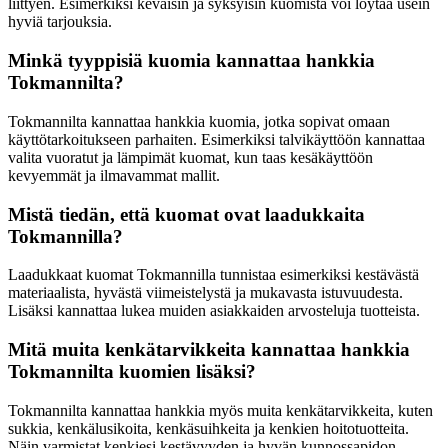
liittyen. Esimerkiksi keväisin ja syksyisin kuomista voi löytää usein
hyviä tarjouksia.
Minkä tyyppisiä kuomia kannattaa hankkia
Tokmannilta?
Tokmannilta kannattaa hankkia kuomia, jotka sopivat omaan
käyttötarkoitukseen parhaiten. Esimerkiksi talvikäyttöön kannattaa
valita vuoratut ja lämpimät kuomat, kun taas kesäkäyttöön
kevyemmät ja ilmavammat mallit.
Mistä tiedän, että kuomat ovat laadukkaita
Tokmannilla?
Laadukkaat kuomat Tokmannilla tunnistaa esimerkiksi kestävästä
materiaalista, hyvästä viimeistelystä ja mukavasta istuvuudesta.
Lisäksi kannattaa lukea muiden asiakkaiden arvosteluja tuotteista.
Mitä muita kenkätarvikkeita kannattaa hankkia
Tokmannilta kuomien lisäksi?
Tokmannilta kannattaa hankkia myös muita kenkätarvikkeita, kuten
sukkia, kenkälusikoita, kenkäsuihkeita ja kenkien hoitotuotteita.
Näin varmistat kenkiesi kestävyyden ja hyvän kunnossapidon.