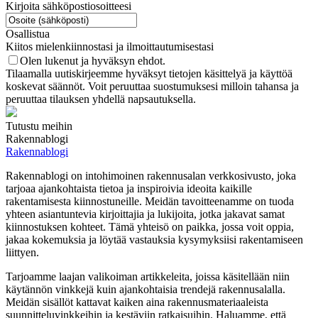
Kirjoita sähköpostiosoitteesi
Osallistua
Kiitos mielenkiinnostasi ja ilmoittautumisestasi
Olen lukenut ja hyväksyn ehdot.
Tilaamalla uutiskirjeemme hyväksyt tietojen käsittelyä ja käyttöä
koskevat säännöt. Voit peruuttaa suostumuksesi milloin tahansa ja
peruuttaa tilauksen yhdellä napsautuksella.
Tutustu meihin
Rakennablogi
Rakennablogi
Rakennablogi on intohimoinen rakennusalan verkkosivusto, joka
tarjoaa ajankohtaista tietoa ja inspiroivia ideoita kaikille
rakentamisesta kiinnostuneille. Meidän tavoitteenamme on tuoda
yhteen asiantuntevia kirjoittajia ja lukijoita, jotka jakavat samat
kiinnostuksen kohteet. Tämä yhteisö on paikka, jossa voit oppia,
jakaa kokemuksia ja löytää vastauksia kysymyksiisi rakentamiseen
liittyen.
Tarjoamme laajan valikoiman artikkeleita, joissa käsitellään niin
käytännön vinkkejä kuin ajankohtaisia trendejä rakennusalalla.
Meidän sisällöt kattavat kaiken aina rakennusmateriaaleista
suunnitteluvinkkeihin ja kestäviin ratkaisuihin. Haluamme, että