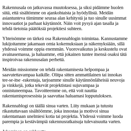
Rakennusala on jatkuvassa muutoksessa, ja siksi pidämme huolen
siitä, että sisältömme on ajankohtaista ja hyödyllistä. Meidän
asiantunteva tiimimme seuraa alan kehitystä ja tuo sinulle uusimmat
innovaatiot ja parhaat käytännöt. Näin voit pysyä ajan tasalla ja
tehdä tietoisia päätöksiä projektiesi suhteen.
Yhteisömme on tärkeä osa Rakennablogin toimintaa. Kannustamme
lukijoitamme jakamaan omia kokemuksiaan ja näkemyksiään, sillä
yhdessä voimme oppia enemmän. Vuorovaikutus ja keskustelu ovat
avainasemassa, ja haluamme, että jokainen tuntee itsensä osaksi tätä
inspiroivaa rakennusalan perhettä.
Meidän missiomme on tehdä rakentamisesta helpompaa ja
saavutettavampaa kaikille. Olitpa sitten ammattilainen tai innokas
tee-se-itse -rakentaja, tarjoamme sinulle käytännönläheisiä neuvoja
ja vinkkejä, jotka tekevät projektistasi sujuvampaa ja
onnistuneempaa. Tavoitteemme on, että voit nauttia
rakentamisprosessista ja saavuttaa haluamasi lopputuloksen.
Rakennablogi on täällä sinua varten. Liity mukaan ja tutustu
rikastuttavaan sisältöömme, joka innostaa ja motivoi sinua
rakentamaan unelmiesi kotia tai projektia. Yhdessä voimme luoda
parempia ja kestävämpiä rakennusratkaisuja tulevaisuutta varten.