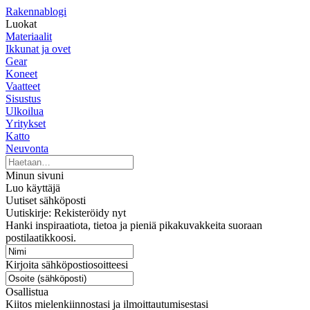
Rakennablogi
Luokat
Materiaalit
Ikkunat ja ovet
Gear
Koneet
Vaatteet
Sisustus
Ulkoilua
Yritykset
Katto
Neuvonta
Minun sivuni
Luo käyttäjä
Uutiset sähköposti
Uutiskirje: Rekisteröidy nyt
Hanki inspiraatiota, tietoa ja pieniä pikakuvakkeita suoraan
postilaatikkoosi.
Kirjoita sähköpostiosoitteesi
Osallistua
Kiitos mielenkiinnostasi ja ilmoittautumisestasi