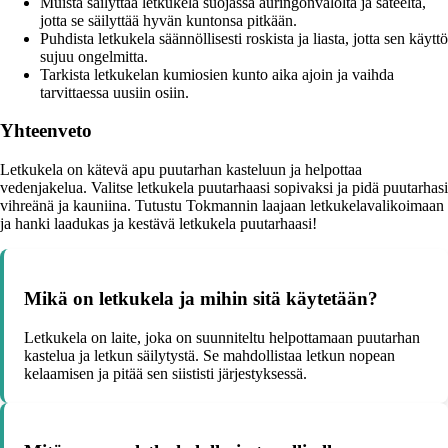
Muista säilyttää letkukela suojassa auringonvalolta ja sateelta,
jotta se säilyttää hyvän kuntonsa pitkään.
Puhdista letkukela säännöllisesti roskista ja liasta, jotta sen käyttö
sujuu ongelmitta.
Tarkista letkukelan kumiosien kunto aika ajoin ja vaihda
tarvittaessa uusiin osiin.
Yhteenveto
Letkukela on kätevä apu puutarhan kasteluun ja helpottaa
vedenjakelua. Valitse letkukela puutarhaasi sopivaksi ja pidä puutarhasi
vihreänä ja kauniina. Tutustu Tokmannin laajaan letkukelavalikoimaan
ja hanki laadukas ja kestävä letkukela puutarhaasi!
Mikä on letkukela ja mihin sitä käytetään?
Letkukela on laite, joka on suunniteltu helpottamaan puutarhan
kastelua ja letkun säilytystä. Se mahdollistaa letkun nopean
kelaamisen ja pitää sen siististi järjestyksessä.