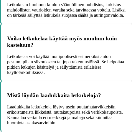
Letkukelan huoltoon kuuluu säännöllinen puhdistus, tarkistus
mahdollisten vaurioiden varalta sekä tarvittaessa voitelu. Lisäksi
on tärkeää säilyttää letkukela suojassa säältä ja auringonvalolta.
Voiko letkukelaa käyttää myös muuhun kuin
kasteluun?
Letkukelaa voi käyttää monipuolisesti esimerkiksi auton
pesuun, pihan siivoukseen tai jopa rakennustöissä. Se helpottaa
pitkien letkujen käsittelyä ja säilyttämistä erilaisissa
käyttötarkoituksissa.
Mistä löydän laadukkaita letkukeloja?
Laadukkaita letkukeloja löytyy usein puutarhatarvikkeisiin
erikoistuneista liikkeistä, rautakaupoista sekä verkkokaupoista.
Kannattaa vertailla eri merkkejä ja malleja sekä kiinnittää
huomiota asiakasarvioihin.