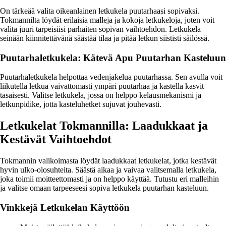
On tärkeää valita oikeanlainen letkukela puutarhaasi sopivaksi.
Tokmannilta löydät erilaisia malleja ja kokoja letkukeloja, joten voit
valita juuri tarpeisiisi parhaiten sopivan vaihtoehdon. Letkukela
seinään kiinnitettävänä säästää tilaa ja pitää letkun siististi säilössä.
Puutarhaletkukela: Kätevä Apu Puutarhan Kasteluun
Puutarhaletkukela helpottaa vedenjakelua puutarhassa. Sen avulla voit
liikutella letkua vaivattomasti ympäri puutarhaa ja kastella kasvit
tasaisesti. Valitse letkukela, jossa on helppo kelausmekanismi ja
letkunpidike, jotta kasteluhetket sujuvat jouhevasti.
Letkukelat Tokmannilla: Laadukkaat ja
Kestävät Vaihtoehdot
Tokmannin valikoimasta löydät laadukkaat letkukelat, jotka kestävät
hyvin ulko-olosuhteita. Säästä aikaa ja vaivaa valitsemalla letkukela,
joka toimii moitteettomasti ja on helppo käyttää. Tutustu eri malleihin
ja valitse omaan tarpeeseesi sopiva letkukela puutarhan kasteluun.
Vinkkejä Letkukelan Käyttöön