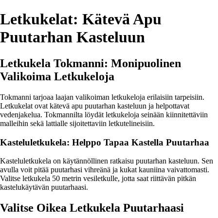
Letkukelat: Kätevä Apu
Puutarhan Kasteluun
Letkukela Tokmanni: Monipuolinen
Valikoima Letkukeloja
Tokmanni tarjoaa laajan valikoiman letkukeloja erilaisiin tarpeisiin.
Letkukelat ovat kätevä apu puutarhan kasteluun ja helpottavat
vedenjakelua. Tokmannilta löydät letkukeloja seinään kiinnitettäviin
malleihin sekä lattialle sijoitettaviin letkutelineisiin.
Kasteluletkukela: Helppo Tapaa Kastella Puutarhaa
Kasteluletkukela on käytännöllinen ratkaisu puutarhan kasteluun. Sen
avulla voit pitää puutarhasi vihreänä ja kukat kauniina vaivattomasti.
Valitse letkukela 50 metrin vesiletkulle, jotta saat riittävän pitkän
kastelukäytävän puutarhaasi.
Valitse Oikea Letkukela Puutarhaasi