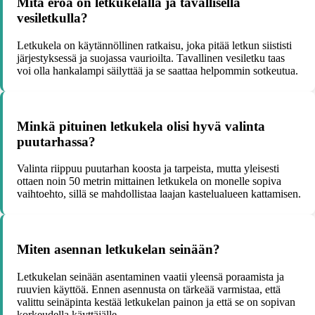
Mitä eroa on letkukelalla ja tavallisella
vesiletkulla?
Letkukela on käytännöllinen ratkaisu, joka pitää letkun siististi
järjestyksessä ja suojassa vaurioilta. Tavallinen vesiletku taas
voi olla hankalampi säilyttää ja se saattaa helpommin sotkeutua.
Minkä pituinen letkukela olisi hyvä valinta
puutarhassa?
Valinta riippuu puutarhan koosta ja tarpeista, mutta yleisesti
ottaen noin 50 metrin mittainen letkukela on monelle sopiva
vaihtoehto, sillä se mahdollistaa laajan kastelualueen kattamisen.
Miten asennan letkukelan seinään?
Letkukelan seinään asentaminen vaatii yleensä poraamista ja
ruuvien käyttöä. Ennen asennusta on tärkeää varmistaa, että
valittu seinäpinta kestää letkukelan painon ja että se on sopivan
korkeudella käyttäjälle.