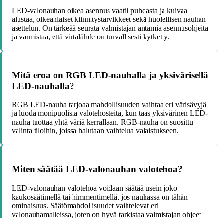
LED-valonauhan oikea asennus vaatii puhdasta ja kuivaa
alustaa, oikeanlaiset kiinnitystarvikkeet sekä huolellisen nauhan
asettelun. On tärkeää seurata valmistajan antamia asennusohjeita
ja varmistaa, että virtalähde on turvallisesti kytketty.
Mitä eroa on RGB LED-nauhalla ja yksivärisellä
LED-nauhalla?
RGB LED-nauha tarjoaa mahdollisuuden vaihtaa eri värisävyjä
ja luoda monipuolisia valotehosteita, kun taas yksivärinen LED-
nauha tuottaa yhtä väriä kerrallaan. RGB-nauha on suosittu
valinta tiloihin, joissa halutaan vaihtelua valaistukseen.
Miten säätää LED-valonauhan valotehoa?
LED-valonauhan valotehoa voidaan säätää usein joko
kaukosäätimellä tai himmentimellä, jos nauhassa on tähän
ominaisuus. Säätömahdollisuudet vaihtelevat eri
valonauhamalleissa, joten on hyvä tarkistaa valmistajan ohjeet