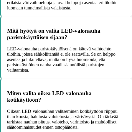
erilaisia värivaihtoehtoja ja ovat helppoja asentaa eri tiloihin
luomaan tunnelmallista valaistusta.
Mitä hyötyä on valita LED-valonauha
paristokäyttöisen sijaan?
LED-valonauha paristokäyttöisenä on kätevä vaihtoehto
tiloihin, joissa sähköliitäntää ei ole saatavilla. Se on helppo
asentaa ja liikuteltava, mutta on hyvä huomioida, että
paristokäyttöinen nauha vaatii säännöllistä paristojen
vaihtamista.
Miten valita oikea LED-valonauha
kotikäyttöön?
Oikean LED-valonauhan valitseminen kotikäyttöön riippuu
tilan koosta, halutusta valotehosta ja värisävystä. On tärkeää
tarkistaa nauhan pituus, valoteho, värintoisto ja mahdolliset
säätöominaisuudet ennen ostopäätöstä.