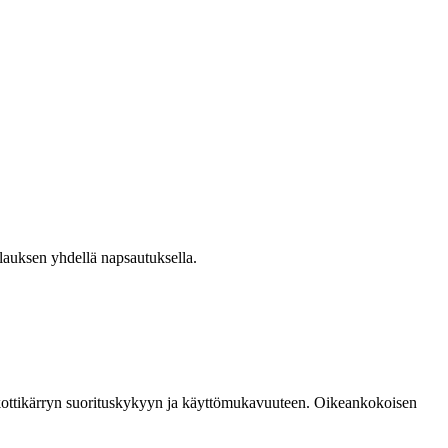
ilauksen yhdellä napsautuksella.
aa kottikärryn suorituskykyyn ja käyttömukavuuteen. Oikeankokoisen