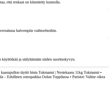
aa, että renkaat on kiinnitetty kunnolla.
verrattuna halvempiin vaihtoehtoihin.
n käyttöikää ja säilyttämään niiden suorituskyvyn.
 kaasupullon täyttö hinta Tokmanni | Nestekaasu 11kg Tokmanni
•
a – Edullinen ostospaikka Oulun Toppilassa
•
Paristot: Valitse oikea