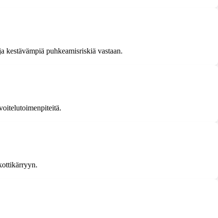
ja kestävämpiä puhkeamisriskiä vastaan.
 voitelutoimenpiteitä.
kottikärryyn.