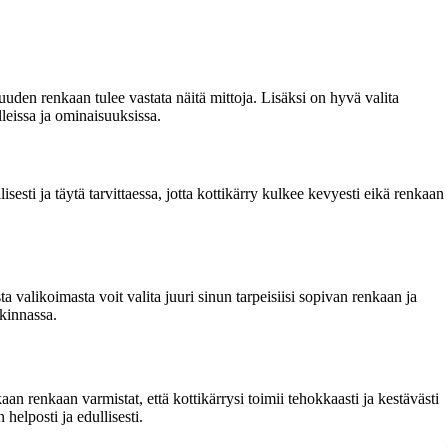
uden renkaan tulee vastata näitä mittoja. Lisäksi on hyvä valita
leissa ja ominaisuuksissa.
sti ja täytä tarvittaessa, jotta kottikärry kulkee kevyesti eikä renkaan
valikoimasta voit valita juuri sinun tarpeisiisi sopivan renkaan ja
kinnassa.
 renkaan varmistat, että kottikärrysi toimii tehokkaasti ja kestävästi
helposti ja edullisesti.