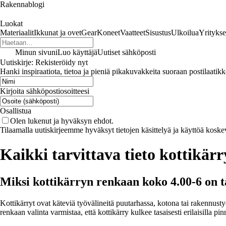
Rakennablogi
Luokat
Materiaalit
Ikkunat ja ovet
Gear
Koneet
Vaatteet
Sisustus
Ulkoilua
Yritykse
Minun sivuni
Luo käyttäjä
Uutiset sähköposti
Uutiskirje: Rekisteröidy nyt
Hanki inspiraatiota, tietoa ja pieniä pikakuvakkeita suoraan postilaatikk
Kirjoita sähköpostiosoitteesi
Osallistua
Olen lukenut ja hyväksyn ehdot.
Tilaamalla uutiskirjeemme hyväksyt tietojen käsittelyä ja käyttöä koske
Kaikki tarvittava tieto kottikär
Miksi kottikärryn renkaan koko 4.00-6 on 
Kottikärryt ovat käteviä työvälineitä puutarhassa, kotona tai rakennus
renkaan valinta varmistaa, että kottikärry kulkee tasaisesti erilaisilla p