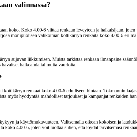
kaan valinnassa?
an koko. Koko 4.00-6 viittaa renkaan leveyteen ja halkaisijaan, joten u
arjoaa monipuolisen valikoiman kottikärryn renkaita koko 4.00-6 eri mal
ryn sujuvan liikkumisen. Muista tarkistaa renkaan ilmanpaine säännöllise
 havaitset halkeamia tai muita vaurioita.
?
kottikärryn renkaat koko 4.00-6 edulliseen hintaan. Tokmannin laajasta 
uista myös hyödyntää mahdolliset tarjoukset ja kampanjat renkaiden han
kykyyn ja käyttömukavuuteen. Valitsemalla oikean kokoisen ja laadukkaan
a koko 4.00-6, joten voit luottaa siihen, että löydät tarvitsemasi renkaan 