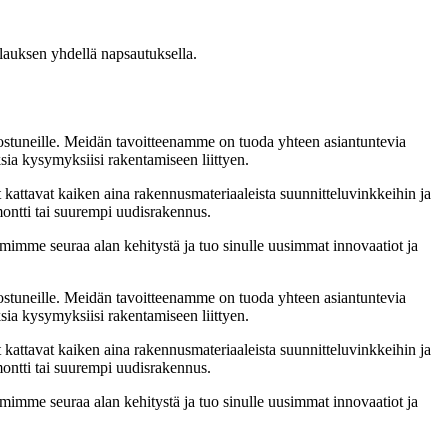
ilauksen yhdellä napsautuksella.
nnostuneille. Meidän tavoitteenamme on tuoda yhteen asiantuntevia
ksia kysymyksiisi rakentamiseen liittyen.
t kattavat kaiken aina rakennusmateriaaleista suunnitteluvinkkeihin ja
emontti tai suurempi uudisrakennus.
imimme seuraa alan kehitystä ja tuo sinulle uusimmat innovaatiot ja
nnostuneille. Meidän tavoitteenamme on tuoda yhteen asiantuntevia
ksia kysymyksiisi rakentamiseen liittyen.
t kattavat kaiken aina rakennusmateriaaleista suunnitteluvinkkeihin ja
emontti tai suurempi uudisrakennus.
imimme seuraa alan kehitystä ja tuo sinulle uusimmat innovaatiot ja