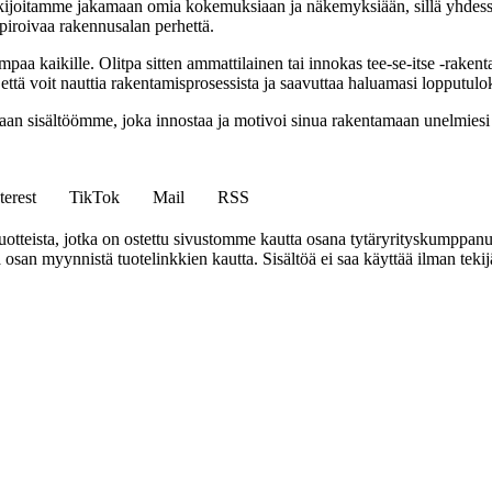
ijoitamme jakamaan omia kokemuksiaan ja näkemyksiään, sillä yhdes
spiroivaa rakennusalan perhettä.
 kaikille. Olitpa sitten ammattilainen tai innokas tee-se-itse -rakenta
ttä voit nauttia rakentamisprosessista ja saavuttaa haluamasi lopputulo
avaan sisältöömme, joka innostaa ja motivoi sinua rakentamaan unelmies
terest
TikTok
Mail
RSS
tteista, jotka on ostettu sivustomme kautta osana tytäryrityskumppan
an myynnistä tuotelinkkien kautta. Sisältöä ei saa käyttää ilman tekijän