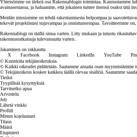
Yhteisömme on tärkeä osa Rakennablogin toimintaa. Kannustamme luk
avainasemassa, ja haluamme, että jokainen tuntee itsensä osaksi tätä in
Meidän missiomme on tehdä rakentamisesta helpompaa ja saavutettavampaa
tekevät projektistasi sujuvampaa ja onnistuneempaa. Tavoitteemme on, e
Rakennablogi on täällä sinua varten. Liity mukaan ja tutustu rikastutt
rakennusratkaisuja tulevaisuutta varten.
Jakaminen on rakkautta
X
Facebook
Instagram
LinkedIn
YouTube
Pin
© Kunnioita tekijänoikeuksia.
© Kaikki oikeudet pidätetään. Saatamme ansaita osan myynnistämme tuo
© Tekijänoikeus koskee kaikkea täällä olevaa sisältöä. Saatamme saada os
Tiedot
Tyypillisiä kysymyksiä
Tarvitsetko apua
Arvostelu
Job
Lähetä vinkki
Profiili
Minun kojelautani
Tilaus
Määrä
Etupisteet