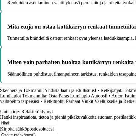
Renkaiden asentaminen vaatii yleensä perustaitoja ja oikeita työkalu
Mitä etuja on ostaa kottikärryn renkaat tunnetuilt
Tunnetuilta brändeiltä ostetut renkaat ovat yleensä laadukkaampia
Miten voin parhaiten huoltaa kottikärryn renkaita
Säännöllinen puhdistus, ilmanpaineen tarkistus, renkaiden tasapaino
Skechers ja Tokmanni: Yhdistä laatu ja edullisuus!
•
Retkipatjat: Tokma
Lumilapiot Tokmannilta: Osta Paras Lumilapio Autoosi!
•
Auton Istui
vaihtoehto tarpeisiisi
•
Retkituolit: Parhaat Vinkit Vaellukselle ja Retke
Uutiskirje: Rekisteröidy nyt
Hanki inspiraatiota, tietoa ja pieniä pikakuvakkeita suoraan postilaatikk
Kirjoita sähköpostiosoitteesi