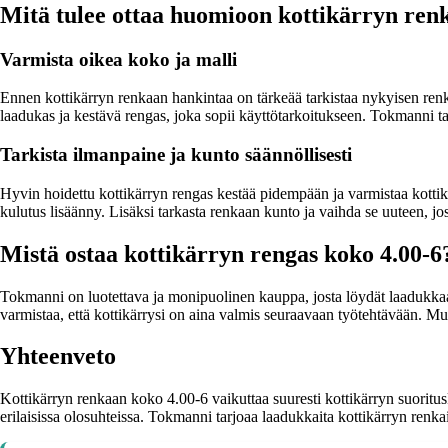
Mitä tulee ottaa huomioon kottikärryn ren
Varmista oikea koko ja malli
Ennen kottikärryn renkaan hankintaa on tärkeää tarkistaa nykyisen renka
laadukas ja kestävä rengas, joka sopii käyttötarkoitukseen. Tokmanni t
Tarkista ilmanpaine ja kunto säännöllisesti
Hyvin hoidettu kottikärryn rengas kestää pidempään ja varmistaa kottikär
kulutus lisäänny. Lisäksi tarkasta renkaan kunto ja vaihda se uuteen, jos
Mistä ostaa kottikärryn rengas koko 4.00-6
Tokmanni on luotettava ja monipuolinen kauppa, josta löydät laadukkaat 
varmistaa, että kottikärrysi on aina valmis seuraavaan työtehtävään. M
Yhteenveto
Kottikärryn renkaan koko 4.00-6 vaikuttaa suuresti kottikärryn suoritus
erilaisissa olosuhteissa. Tokmanni tarjoaa laadukkaita kottikärryn renkait