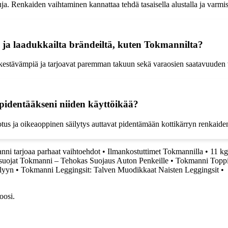
ja. Renkaiden vaihtaminen kannattaa tehdä tasaisella alustalla ja varmist
a ja laadukkailta brändeiltä, kuten Tokmannilta?
, kestävämpiä ja tarjoavat paremman takuun sekä varaosien saatavuuden 
 pidentääkseni niiden käyttöikää?
tus ja oikeaoppinen säilytys auttavat pidentämään kottikärryn renkaide
nni tarjoaa parhaat vaihtoehdot
•
Ilmankostuttimet Tokmannilla
•
11 kg
nsuojat Tokmanni – Tehokas Suojaus Auton Penkeille
•
Tokmanni Toppil
ilyyn
•
Tokmanni Leggingsit: Talven Muodikkaat Naisten Leggingsit
•
oosi.