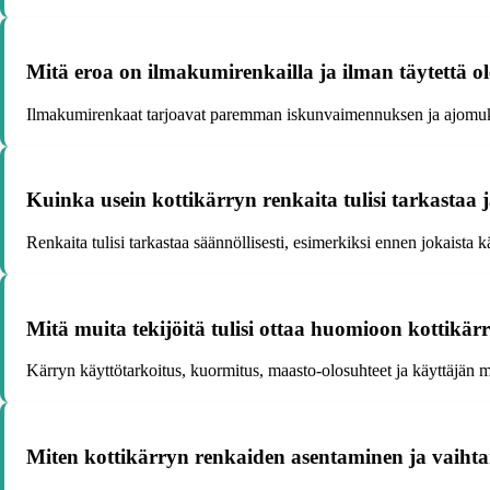
Mitä eroa on ilmakumirenkailla ja ilman täytettä ole
Ilmakumirenkaat tarjoavat paremman iskunvaimennuksen ja ajomukav
Kuinka usein kottikärryn renkaita tulisi tarkastaa 
Renkaita tulisi tarkastaa säännöllisesti, esimerkiksi ennen jokaista kä
Mitä muita tekijöitä tulisi ottaa huomioon kottikärr
Kärryn käyttötarkoitus, kuormitus, maasto-olosuhteet ja käyttäjän mi
Miten kottikärryn renkaiden asentaminen ja vaiht