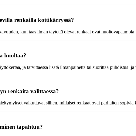
villa renkailla kottikärryssä?
uuden, kun taas ilman täytettä olevat renkaat ovat huoltovapaampia 
ja huoltaa?
yttökertaa, ja tarvittaessa lisätä ilmanpainetta tai suorittaa puhdistus- ja
yn renkaita valittaessa?
eltymykset vaikuttavat siihen, millaiset renkaat ovat parhaiten sopivia 
aminen tapahtuu?