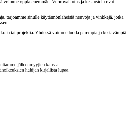
sä voimme oppia enemmän. Vuorovaikutus ja keskustelu ovat
ja, tarjoamme sinulle käytännönläheisiä neuvoja ja vinkkejä, jotka
ksen.
i kotia tai projektia. Yhdessä voimme luoda parempia ja kestävämpiä
uuttamme jälleenmyyjien kanssa.
oikeuksien haltijan kirjallista lupaa.