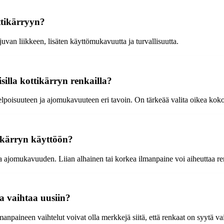
ttikärryyn?
uvan liikkeen, lisäten käyttömukavuutta ja turvallisuutta.
silla kottikärryn renkailla?
elpoisuuteen ja ajomukavuuteen eri tavoin. On tärkeää valita oikea ko
 kärryn käyttöön?
ajomukavuuden. Liian alhainen tai korkea ilmanpaine voi aiheuttaa ren
a vaihtaa uusiin?
npaineen vaihtelut voivat olla merkkejä siitä, että renkaat on syytä vai