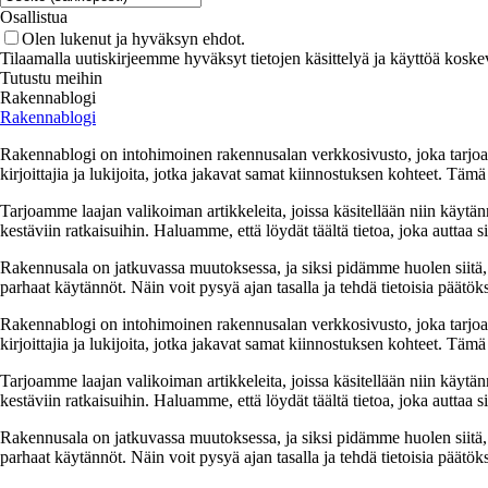
Osallistua
Olen lukenut ja hyväksyn ehdot.
Tilaamalla uutiskirjeemme hyväksyt tietojen käsittelyä ja käyttöä koske
Tutustu meihin
Rakennablogi
Rakennablogi
Rakennablogi on intohimoinen rakennusalan verkkosivusto, joka tarjoaa 
kirjoittajia ja lukijoita, jotka jakavat samat kiinnostuksen kohteet. Tä
Tarjoamme laajan valikoiman artikkeleita, joissa käsitellään niin käytä
kestäviin ratkaisuihin. Haluamme, että löydät täältä tietoa, joka auttaa
Rakennusala on jatkuvassa muutoksessa, ja siksi pidämme huolen siitä, 
parhaat käytännöt. Näin voit pysyä ajan tasalla ja tehdä tietoisia päätöks
Rakennablogi on intohimoinen rakennusalan verkkosivusto, joka tarjoaa 
kirjoittajia ja lukijoita, jotka jakavat samat kiinnostuksen kohteet. Tä
Tarjoamme laajan valikoiman artikkeleita, joissa käsitellään niin käytä
kestäviin ratkaisuihin. Haluamme, että löydät täältä tietoa, joka auttaa
Rakennusala on jatkuvassa muutoksessa, ja siksi pidämme huolen siitä, 
parhaat käytännöt. Näin voit pysyä ajan tasalla ja tehdä tietoisia päätöks