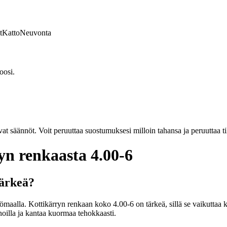
t
Katto
Neuvonta
oosi.
vat säännöt. Voit peruuttaa suostumuksesi milloin tahansa ja peruuttaa t
ryn renkaasta 4.00-6
tärkeä?
työmaalla. Kottikärryn renkaan koko 4.00-6 on tärkeä, sillä se vaikutt
innoilla ja kantaa kuormaa tehokkaasti.