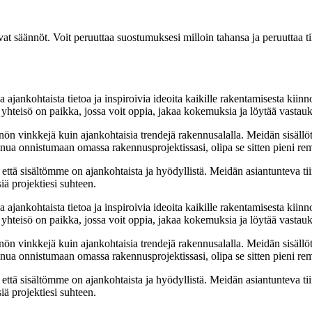
vat säännöt. Voit peruuttaa suostumuksesi milloin tahansa ja peruuttaa t
ajankohtaista tietoa ja inspiroivia ideoita kaikille rakentamisesta kii
mä yhteisö on paikka, jossa voit oppia, jakaa kokemuksia ja löytää vastau
nnön vinkkejä kuin ajankohtaisia trendejä rakennusalalla. Meidän sisällö
 sinua onnistumaan omassa rakennusprojektissasi, olipa se sitten pieni r
että sisältömme on ajankohtaista ja hyödyllistä. Meidän asiantunteva ti
iä projektiesi suhteen.
ajankohtaista tietoa ja inspiroivia ideoita kaikille rakentamisesta kii
mä yhteisö on paikka, jossa voit oppia, jakaa kokemuksia ja löytää vastau
nnön vinkkejä kuin ajankohtaisia trendejä rakennusalalla. Meidän sisällö
 sinua onnistumaan omassa rakennusprojektissasi, olipa se sitten pieni r
että sisältömme on ajankohtaista ja hyödyllistä. Meidän asiantunteva ti
iä projektiesi suhteen.