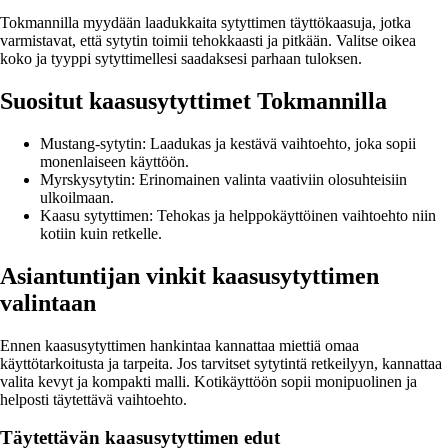
Tokmannilla myydään laadukkaita sytyttimen täyttökaasuja, jotka
varmistavat, että sytytin toimii tehokkaasti ja pitkään. Valitse oikea
koko ja tyyppi sytyttimellesi saadaksesi parhaan tuloksen.
Suositut kaasusytyttimet Tokmannilla
Mustang-sytytin: Laadukas ja kestävä vaihtoehto, joka sopii
monenlaiseen käyttöön.
Myrskysytytin: Erinomainen valinta vaativiin olosuhteisiin
ulkoilmaan.
Kaasu sytyttimen: Tehokas ja helppokäyttöinen vaihtoehto niin
kotiin kuin retkelle.
Asiantuntijan vinkit kaasusytyttimen
valintaan
Ennen kaasusytyttimen hankintaa kannattaa miettiä omaa
käyttötarkoitusta ja tarpeita. Jos tarvitset sytytintä retkeilyyn, kannattaa
valita kevyt ja kompakti malli. Kotikäyttöön sopii monipuolinen ja
helposti täytettävä vaihtoehto.
Täytettävän kaasusytyttimen edut