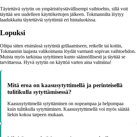
Täytettävä sytytin on ympäristöystävällisempi vaihtoehto, sillä voit
täyttää sen uudelleen käyttökertojen jälkeen. Tokmannilta löytyy
laadukkaita täytettäviä sytyttimiä eri hintaluokissa.
Lopuksi
Olitpa sitten etsimässä sytytintä grillaamiseen, retkelle tai kotiin,
Tokmannin laajasta valikoimasta löydät varmasti sopivan vaihtoehdon.
Muista myös tarkistaa sytyttimen kunto säännöllisesti ja täyttää se
tarvittaessa. Hyvä sytytin on käyttöä varten aina valmiina!
Mitä eroa on kaasusytyttimellä ja perinteisellä
tulitikulla sytyttämisessä?
Kaasusytyttimellä sytyttäminen on nopeampaa ja helpompaa
kuin tulitikulla sytyttäminen. Kaasusytyttimellä voi myös säätää
liekin kokoa tarpeen mukaan.