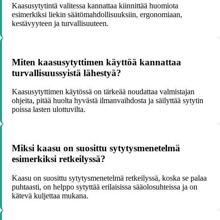
Kaasusytytintä valitessa kannattaa kiinnittää huomiota
esimerkiksi liekin säätömahdollisuuksiin, ergonomiaan,
kestävyyteen ja turvallisuuteen.
Miten kaasusytyttimen käyttöä kannattaa
turvallisuussyistä lähestyä?
Kaasusytyttimen käytössä on tärkeää noudattaa valmistajan
ohjeita, pitää huolta hyvästä ilmanvaihdosta ja säilyttää sytytin
poissa lasten ulottuvilta.
Miksi kaasu on suosittu sytytysmenetelmä
esimerkiksi retkeilyssä?
Kaasu on suosittu sytytysmenetelmä retkeilyssä, koska se palaa
puhtaasti, on helppo sytyttää erilaisissa sääolosuhteissa ja on
kätevä kuljettaa mukana.