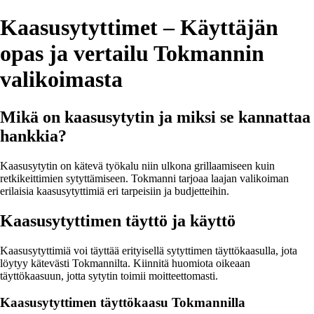
Kaasusytyttimet – Käyttäjän
opas ja vertailu Tokmannin
valikoimasta
Mikä on kaasusytytin ja miksi se kannattaa
hankkia?
Kaasusytytin on kätevä työkalu niin ulkona grillaamiseen kuin
retkikeittimien sytyttämiseen. Tokmanni tarjoaa laajan valikoiman
erilaisia kaasusytyttimiä eri tarpeisiin ja budjetteihin.
Kaasusytyttimen täyttö ja käyttö
Kaasusytyttimiä voi täyttää erityisellä sytyttimen täyttökaasulla, jota
löytyy kätevästi Tokmannilta. Kiinnitä huomiota oikeaan
täyttökaasuun, jotta sytytin toimii moitteettomasti.
Kaasusytyttimen täyttökaasu Tokmannilla