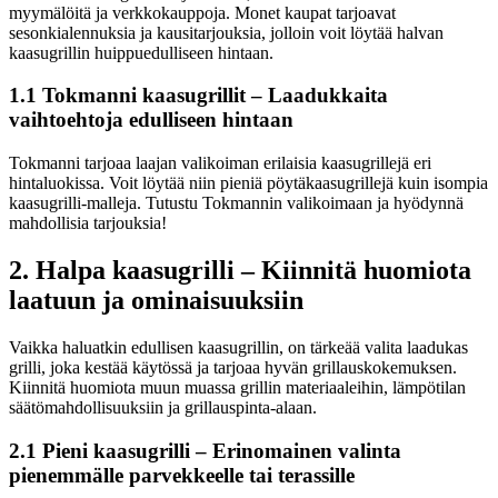
myymälöitä ja verkkokauppoja. Monet kaupat tarjoavat
sesonkialennuksia ja kausitarjouksia, jolloin voit löytää halvan
kaasugrillin huippuedulliseen hintaan.
1.1 Tokmanni kaasugrillit – Laadukkaita
vaihtoehtoja edulliseen hintaan
Tokmanni tarjoaa laajan valikoiman erilaisia kaasugrillejä eri
hintaluokissa. Voit löytää niin pieniä pöytäkaasugrillejä kuin isompia
kaasugrilli-malleja. Tutustu Tokmannin valikoimaan ja hyödynnä
mahdollisia tarjouksia!
2. Halpa kaasugrilli – Kiinnitä huomiota
laatuun ja ominaisuuksiin
Vaikka haluatkin edullisen kaasugrillin, on tärkeää valita laadukas
grilli, joka kestää käytössä ja tarjoaa hyvän grillauskokemuksen.
Kiinnitä huomiota muun muassa grillin materiaaleihin, lämpötilan
säätömahdollisuuksiin ja grillauspinta-alaan.
2.1 Pieni kaasugrilli – Erinomainen valinta
pienemmälle parvekkeelle tai terassille