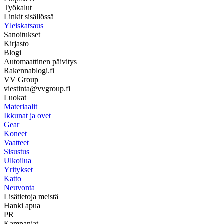
Työkalut
Linkit sisällössä
Yleiskatsaus
Sanoitukset
Kirjasto
Blogi
Automaattinen päivitys
Rakennablogi.fi
VV Group
viestinta@vvgroup.fi
Luokat
Materiaalit
Ikkunat ja ovet
Gear
Koneet
Vaatteet
Sisustus
Ulkoilua
Yritykset
Katto
Neuvonta
Lisätietoja meistä
Hanki apua
PR
Kampanjat