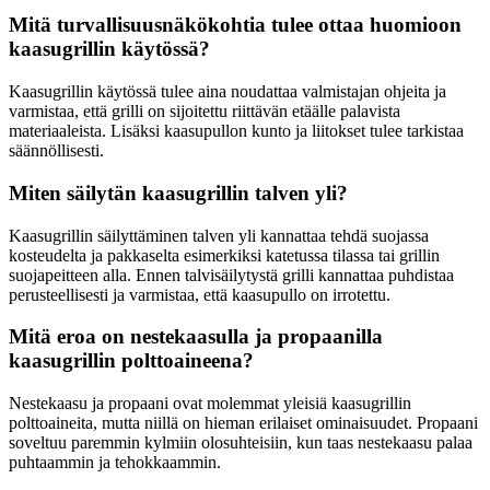
Mitä turvallisuusnäkökohtia tulee ottaa huomioon
kaasugrillin käytössä?
Kaasugrillin käytössä tulee aina noudattaa valmistajan ohjeita ja
varmistaa, että grilli on sijoitettu riittävän etäälle palavista
materiaaleista. Lisäksi kaasupullon kunto ja liitokset tulee tarkistaa
säännöllisesti.
Miten säilytän kaasugrillin talven yli?
Kaasugrillin säilyttäminen talven yli kannattaa tehdä suojassa
kosteudelta ja pakkaselta esimerkiksi katetussa tilassa tai grillin
suojapeitteen alla. Ennen talvisäilytystä grilli kannattaa puhdistaa
perusteellisesti ja varmistaa, että kaasupullo on irrotettu.
Mitä eroa on nestekaasulla ja propaanilla
kaasugrillin polttoaineena?
Nestekaasu ja propaani ovat molemmat yleisiä kaasugrillin
polttoaineita, mutta niillä on hieman erilaiset ominaisuudet. Propaani
soveltuu paremmin kylmiin olosuhteisiin, kun taas nestekaasu palaa
puhtaammin ja tehokkaammin.