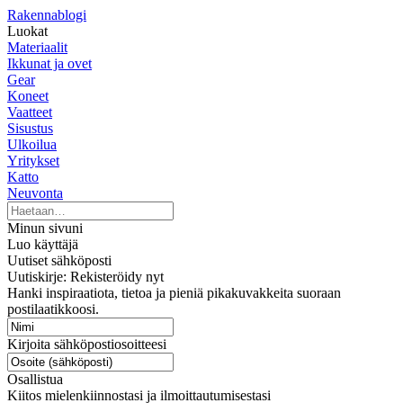
Rakennablogi
Luokat
Materiaalit
Ikkunat ja ovet
Gear
Koneet
Vaatteet
Sisustus
Ulkoilua
Yritykset
Katto
Neuvonta
Minun sivuni
Luo käyttäjä
Uutiset sähköposti
Uutiskirje: Rekisteröidy nyt
Hanki inspiraatiota, tietoa ja pieniä pikakuvakkeita suoraan
postilaatikkoosi.
Kirjoita sähköpostiosoitteesi
Osallistua
Kiitos mielenkiinnostasi ja ilmoittautumisestasi