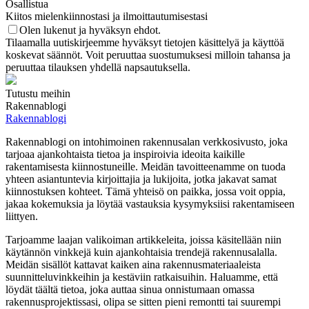
Osallistua
Kiitos mielenkiinnostasi ja ilmoittautumisestasi
Olen lukenut ja hyväksyn ehdot.
Tilaamalla uutiskirjeemme hyväksyt tietojen käsittelyä ja käyttöä
koskevat säännöt. Voit peruuttaa suostumuksesi milloin tahansa ja
peruuttaa tilauksen yhdellä napsautuksella.
Tutustu meihin
Rakennablogi
Rakennablogi
Rakennablogi on intohimoinen rakennusalan verkkosivusto, joka
tarjoaa ajankohtaista tietoa ja inspiroivia ideoita kaikille
rakentamisesta kiinnostuneille. Meidän tavoitteenamme on tuoda
yhteen asiantuntevia kirjoittajia ja lukijoita, jotka jakavat samat
kiinnostuksen kohteet. Tämä yhteisö on paikka, jossa voit oppia,
jakaa kokemuksia ja löytää vastauksia kysymyksiisi rakentamiseen
liittyen.
Tarjoamme laajan valikoiman artikkeleita, joissa käsitellään niin
käytännön vinkkejä kuin ajankohtaisia trendejä rakennusalalla.
Meidän sisällöt kattavat kaiken aina rakennusmateriaaleista
suunnitteluvinkkeihin ja kestäviin ratkaisuihin. Haluamme, että
löydät täältä tietoa, joka auttaa sinua onnistumaan omassa
rakennusprojektissasi, olipa se sitten pieni remontti tai suurempi