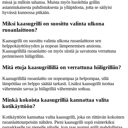
missä ja milloin tahansa. Muista myös huolehtia grillin
asianmukaisesta puhdistuksesta ja ylläpidosta, jotta se säilyisi
hyvässä kunnossa pitkään.
Miksi kaasugrilli on suosittu valinta ulkona
ruoanlaittoon?
Kaasugrilli on suosittu valinta ulkona ruoanlaittoon sen
helppokäyttöisyyden ja nopean lämpenemisen ansiosta.
Kaasugrillillä ruoanlaitto on myös siistiä ja savutonta verrattuna
perinteiseen hiiligrilliin.
Mitä etuja kaasugrillillä on verrattuna hiiligrilliin?
Kaasugrillillä ruoanlaitto on nopeampaa ja helpompaa, sillä
lämpötilaa on helppo säätää tarkasti. Lisäksi kaasugrilli tuottaa
vähemmän savua ja hiiligrilliä vähemmän sotkua.
Minkä kokoista kaasugrilliä kannattaa valita
kotikäyttöön?
Kotikäyttöön kannattaa valita kaasugrilli, joka on riittävän kokoinen
ruoanlaittotarpeisiin nähden. Pieni kaasugrilli sopii esimerkiksi
parvekkeelle tai pienelle pihalle, kun taas isompi grilli mahdollistaa