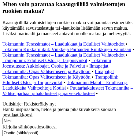
Miten voin parantaa kaasugrillillä valmistettujen
ruokien makua?
Kaasugrillillä valmistettujen ruokien makua voi parantaa esimerkiksi
käyttämällä savustuslastuja tai -laatikoita lisäämään savun makua.
Lisäksi marinadit ja mausteet antavat ruoalle makua ja mehevyyttä.
Tokmannin Terassimatot – Laadukkaat ja Edulliset Vaihtoehdot
•
Tokmanni Kukkaruukut: Vinkkejä Parhaiden Ruukkujen Valintaan
•
Tokmannin Terassimatot – Laadukkaat ja Edulliset Vaihtoehdot
•
Trampoliini: Edulliset Osto- ja Tarjousvinkit
•
Tokmanni
Joensuussa: Aukioloajat, Osoite ja Palvelut
•
Ilmapatjat
Tokmannilta: Opas Valitsemiseen ja Käyttöön
•
Ilmapatjat
Tokmannilta: Opas Valitsemiseen ja Käyttöön
•
Trampoliini:
Edulliset Osto- ja Tarjousvinkit
•
Tokmannin Matot – Edullisia ja
Laadukkaita Vaihtoehtoja Kotiisi
•
Puutarhakalusteet Tokmannilta –
Valitse parhaat pihakalusteet ja parvekekalusteet
•
Uutiskirje: Rekisteröidy nyt
Hanki inspiraatiota, tietoa ja pieniä pikakuvakkeita suoraan
postilaatikkoosi.
Kirjoita sähköpostiosoitteesi