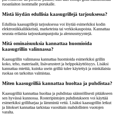
ruoanlaiton isommalle porukalle.
Mistä löydän edullisia kaasugrillejä tarjouksessa?
Edullisia kaasugrillejä tarjouksessa voi löytää esimerkiksi kodin
elektroniikkaliikkeistä, marketeista tai verkkokaupoista. Kannattaa
seurata erilaisia tarjouskampanjoita ja alennusmyyntejä.
Mitä ominaisuuksia kannattaa huomioida
kaasugrillin valinnassa?
Kaasugrillin valinnassa kannattaa huomioida esimerkiksi grillin
koko, teho, materiaalit, lisävarusteet ja helppokäyttöisyys. Lisäksi
kannattaa miettiä, kuinka usein grilliä tulee käytettyä ja minkälaista
ruokaa on tarkoitus valmistaa.
Miten kaasugrilliä kannattaa huoltaa ja puhdistaa?
Kaasugrilliä kannattaa huoltaa ja puhdistaa säännöllisesti pitääkseen
sen hyvässä kunnossa. Rosteripintojen puhdistukseen voi käyttää
esimerkiksi grilliharjaa ja lämmintä vettä. Lisäksi kaasugrillin letkut
ja liitokset kannattaa tarkistaa vuosittain mahdollisten vuotojen
varalta.