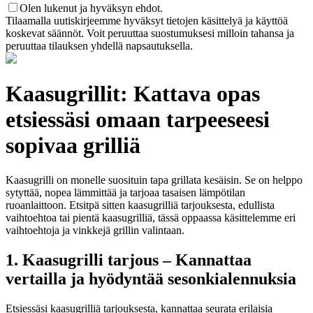
Olen lukenut ja hyväksyn ehdot.
Tilaamalla uutiskirjeemme hyväksyt tietojen käsittelyä ja käyttöä
koskevat säännöt. Voit peruuttaa suostumuksesi milloin tahansa ja
peruuttaa tilauksen yhdellä napsautuksella.
Kaasugrillit: Kattava opas
etsiessäsi omaan tarpeeseesi
sopivaa grilliä
Kaasugrilli on monelle suosituin tapa grillata kesäisin. Se on helppo
sytyttää, nopea lämmittää ja tarjoaa tasaisen lämpötilan
ruoanlaittoon. Etsitpä sitten kaasugrilliä tarjouksesta, edullista
vaihtoehtoa tai pientä kaasugrilliä, tässä oppaassa käsittelemme eri
vaihtoehtoja ja vinkkejä grillin valintaan.
1. Kaasugrilli tarjous – Kannattaa
vertailla ja hyödyntää sesonkialennuksia
Etsiessäsi kaasugrilliä tarjouksesta, kannattaa seurata erilaisia