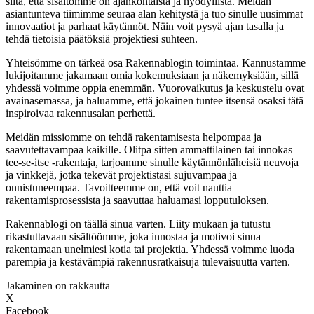
siitä, että sisältömme on ajankohtaista ja hyödyllistä. Meidän
asiantunteva tiimimme seuraa alan kehitystä ja tuo sinulle uusimmat
innovaatiot ja parhaat käytännöt. Näin voit pysyä ajan tasalla ja
tehdä tietoisia päätöksiä projektiesi suhteen.
Yhteisömme on tärkeä osa Rakennablogin toimintaa. Kannustamme
lukijoitamme jakamaan omia kokemuksiaan ja näkemyksiään, sillä
yhdessä voimme oppia enemmän. Vuorovaikutus ja keskustelu ovat
avainasemassa, ja haluamme, että jokainen tuntee itsensä osaksi tätä
inspiroivaa rakennusalan perhettä.
Meidän missiomme on tehdä rakentamisesta helpompaa ja
saavutettavampaa kaikille. Olitpa sitten ammattilainen tai innokas
tee-se-itse -rakentaja, tarjoamme sinulle käytännönläheisiä neuvoja
ja vinkkejä, jotka tekevät projektistasi sujuvampaa ja
onnistuneempaa. Tavoitteemme on, että voit nauttia
rakentamisprosessista ja saavuttaa haluamasi lopputuloksen.
Rakennablogi on täällä sinua varten. Liity mukaan ja tutustu
rikastuttavaan sisältöömme, joka innostaa ja motivoi sinua
rakentamaan unelmiesi kotia tai projektia. Yhdessä voimme luoda
parempia ja kestävämpiä rakennusratkaisuja tulevaisuutta varten.
Jakaminen on rakkautta
X
Facebook