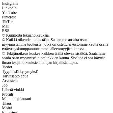
Instagram
LinkedIn
YouTube
Pinterest
TikTok
Mail
RSS
© Kunnioita tekijänoikeuksia.
© Kaikki oikeudet pidätetään. Saatamme ansaita osan
myynnistämme tuotteista, jotka on ostettu sivustomme kautta osana
tytäryrityskumppanuuttamme jälleenmyyjien kanssa.
© Tekijänoikeus koskee kaikkea täällä olevaa sisältöä. Saatamme
saada osan myynnistä tuotelinkkien kautta. Sisältöä ei saa käyttää
ilman tekijänoikeuksien haltijan kirjallista lupaa.
Tiedot
Tyypillisiä kysymyksiä
Tarvitsetko apua
Arvostelu
Job
Lähetä vinkki
Profiili
Minun kojelautani
Tilaus
Määrä
Etupisteet