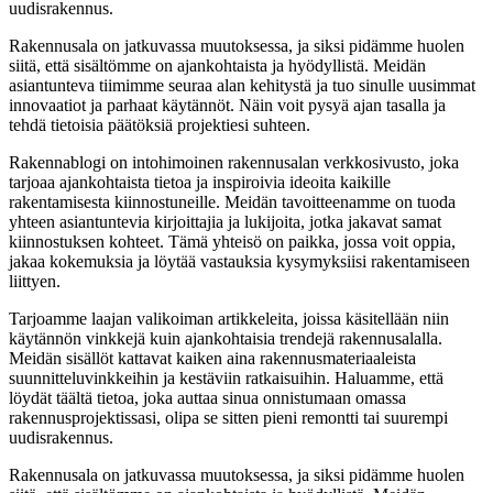
uudisrakennus.
Rakennusala on jatkuvassa muutoksessa, ja siksi pidämme huolen
siitä, että sisältömme on ajankohtaista ja hyödyllistä. Meidän
asiantunteva tiimimme seuraa alan kehitystä ja tuo sinulle uusimmat
innovaatiot ja parhaat käytännöt. Näin voit pysyä ajan tasalla ja
tehdä tietoisia päätöksiä projektiesi suhteen.
Rakennablogi on intohimoinen rakennusalan verkkosivusto, joka
tarjoaa ajankohtaista tietoa ja inspiroivia ideoita kaikille
rakentamisesta kiinnostuneille. Meidän tavoitteenamme on tuoda
yhteen asiantuntevia kirjoittajia ja lukijoita, jotka jakavat samat
kiinnostuksen kohteet. Tämä yhteisö on paikka, jossa voit oppia,
jakaa kokemuksia ja löytää vastauksia kysymyksiisi rakentamiseen
liittyen.
Tarjoamme laajan valikoiman artikkeleita, joissa käsitellään niin
käytännön vinkkejä kuin ajankohtaisia trendejä rakennusalalla.
Meidän sisällöt kattavat kaiken aina rakennusmateriaaleista
suunnitteluvinkkeihin ja kestäviin ratkaisuihin. Haluamme, että
löydät täältä tietoa, joka auttaa sinua onnistumaan omassa
rakennusprojektissasi, olipa se sitten pieni remontti tai suurempi
uudisrakennus.
Rakennusala on jatkuvassa muutoksessa, ja siksi pidämme huolen