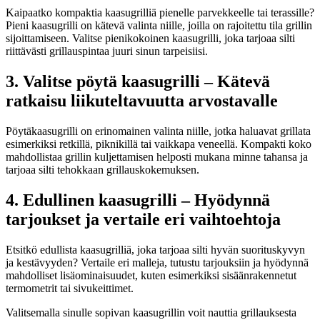
Kaipaatko kompaktia kaasugrilliä pienelle parvekkeelle tai terassille?
Pieni kaasugrilli on kätevä valinta niille, joilla on rajoitettu tila grillin
sijoittamiseen. Valitse pienikokoinen kaasugrilli, joka tarjoaa silti
riittävästi grillauspintaa juuri sinun tarpeisiisi.
3. Valitse pöytä kaasugrilli – Kätevä
ratkaisu liikuteltavuutta arvostavalle
Pöytäkaasugrilli on erinomainen valinta niille, jotka haluavat grillata
esimerkiksi retkillä, piknikillä tai vaikkapa veneellä. Kompakti koko
mahdollistaa grillin kuljettamisen helposti mukana minne tahansa ja
tarjoaa silti tehokkaan grillauskokemuksen.
4. Edullinen kaasugrilli – Hyödynnä
tarjoukset ja vertaile eri vaihtoehtoja
Etsitkö edullista kaasugrilliä, joka tarjoaa silti hyvän suorituskyvyn
ja kestävyyden? Vertaile eri malleja, tutustu tarjouksiin ja hyödynnä
mahdolliset lisäominaisuudet, kuten esimerkiksi sisäänrakennetut
termometrit tai sivukeittimet.
Valitsemalla sinulle sopivan kaasugrillin voit nauttia grillauksesta