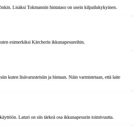
töönkin. Lisäksi Tokmannin hintataso on usein kilpailukykyinen.
, kuten esimerkiksi Kärcherin ikkunapesureihin.
 kuten lisävarusteisiin ja hintaan. Näin varmistetaan, että laite
käyttöön. Laturi on siis tärkeä osa ikkunapesurin toimivuutta.