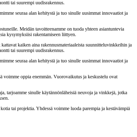
emontti tai suurempi uudisrakennus.
imimme seuraa alan kehitystä ja tuo sinulle uusimmat innovaatiot ja
nnostuneille. Meidän tavoitteenamme on tuoda yhteen asiantuntevia
ksia kysymyksiisi rakentamiseen liittyen.
t kattavat kaiken aina rakennusmateriaaleista suunnitteluvinkkeihin ja
emontti tai suurempi uudisrakennus.
imimme seuraa alan kehitystä ja tuo sinulle uusimmat innovaatiot ja
sä voimme oppia enemmän. Vuorovaikutus ja keskustelu ovat
ja, tarjoamme sinulle käytännönläheisiä neuvoja ja vinkkejä, jotka
ksen.
i kotia tai projektia. Yhdessä voimme luoda parempia ja kestävämpiä