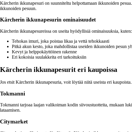
Kärcherin ikkunapesuri on suunniteltu helpottamaan ikkunoiden pesua. Sen 
ikkunoiden pesuun.
Kärcherin ikkunapesurin ominaisuudet
Kärcherin ikkunapesureissa on useita hyödyllisiä ominaisuuksia, kuten:
Tehokas imuri, joka poistaa likaa ja vettä tehokkaasti
Pitkä akun kesto, joka mahdollistaa useiden ikkunoiden pesun yhd
Kevyt ja helppokäyttöinen rakenne
Eri kokoisia suulakkeita eri tarkoituksiin
Kärcherin ikkunapesurit eri kaupoissa
Jos etsit Kärcherin ikkunapesuria, voit löytää niitä useista eri kaupoist
Tokmanni
Tokmanni tarjoaa laajan valikoiman kodin siivoustuotteita, mukaan luk
lataamisen.
Citymarket