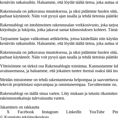
kestäviin ratkaisuihin. Haluamme, että löydät täältä tietoa, joka auttaa
Rakennusala on jatkuvassa muutoksessa, ja siksi pidämme huolen siitä, 
parhaat käytännöt. Näin voit pysyä ajan tasalla ja tehdä tietoisia päätöks
Rakennablogi on intohimoinen rakennusalan verkkosivusto, joka tarjoaa 
kirjoittajia ja lukijoita, jotka jakavat samat kiinnostuksen kohteet. Tä
Tarjoamme laajan valikoiman artikkeleita, joissa käsitellään niin käytä
kestäviin ratkaisuihin. Haluamme, että löydät täältä tietoa, joka auttaa
Rakennusala on jatkuvassa muutoksessa, ja siksi pidämme huolen siitä, 
parhaat käytännöt. Näin voit pysyä ajan tasalla ja tehdä tietoisia päätöks
Yhteisömme on tärkeä osa Rakennablogin toimintaa. Kannustamme luk
avainasemassa, ja haluamme, että jokainen tuntee itsensä osaksi tätä in
Meidän missiomme on tehdä rakentamisesta helpompaa ja saavutettavampaa
tekevät projektistasi sujuvampaa ja onnistuneempaa. Tavoitteemme on, e
Rakennablogi on täällä sinua varten. Liity mukaan ja tutustu rikastutt
rakennusratkaisuja tulevaisuutta varten.
Jakaminen on rakkautta
X
Facebook
Instagram
LinkedIn
YouTube
Pin
© Kunnioita tekijänoikeuksia.