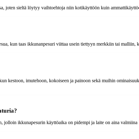
sa, joten sieltä löytyy vaihtoehtoja niin kotikäyttöön kuin ammattikäyt
esua, kun taas ikkunanpesuri viittaa usein tiettyyn merkkiin tai malliin
kun kestoon, imutehoon, kokoiseen ja painoon sekä muihin ominaisuuksiin
aturia?
, jolloin ikkunapesurin käyttöaika on pidempi ja laite on aina valmiina 