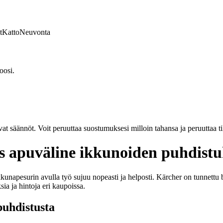
t
Katto
Neuvonta
oosi.
vat säännöt. Voit peruuttaa suostumuksesi milloin tahansa ja peruuttaa t
s apuväline ikkunoiden puhdist
unapesurin avulla työ sujuu nopeasti ja helposti. Kärcher on tunnettu b
ia ja hintoja eri kaupoissa.
puhdistusta