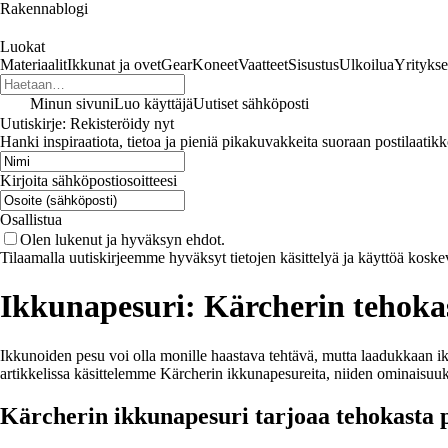
Rakennablogi
Luokat
Materiaalit
Ikkunat ja ovet
Gear
Koneet
Vaatteet
Sisustus
Ulkoilua
Yritykse
Minun sivuni
Luo käyttäjä
Uutiset sähköposti
Uutiskirje: Rekisteröidy nyt
Hanki inspiraatiota, tietoa ja pieniä pikakuvakkeita suoraan postilaatikk
Kirjoita sähköpostiosoitteesi
Osallistua
Olen lukenut ja hyväksyn ehdot.
Tilaamalla uutiskirjeemme hyväksyt tietojen käsittelyä ja käyttöä koske
Ikkunapesuri: Kärcherin tehoka
Ikkunoiden pesu voi olla monille haastava tehtävä, mutta laadukkaan ikk
artikkelissa käsittelemme Kärcherin ikkunapesureita, niiden ominaisuuks
Kärcherin ikkunapesuri tarjoaa tehokasta 