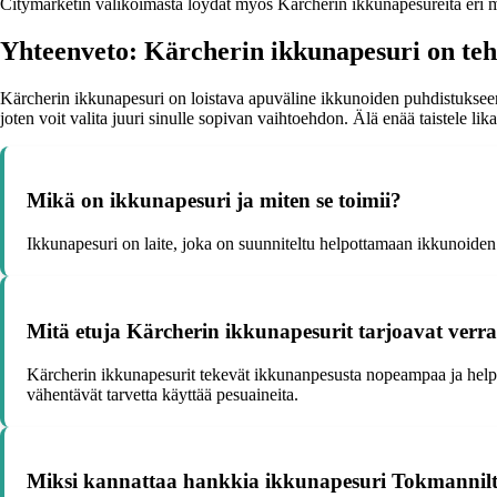
Citymarketin valikoimasta löydät myös Kärcherin ikkunapesureita eri mall
Yhteenveto: Kärcherin ikkunapesuri on teh
Kärcherin ikkunapesuri on loistava apuväline ikkunoiden puhdistukseen. 
joten voit valita juuri sinulle sopivan vaihtoehdon. Älä enää taistele l
Mikä on ikkunapesuri ja miten se toimii?
Ikkunapesuri on laite, joka on suunniteltu helpottamaan ikkunoiden p
Mitä etuja Kärcherin ikkunapesurit tarjoavat verr
Kärcherin ikkunapesurit tekevät ikkunanpesusta nopeampaa ja helpompa
vähentävät tarvetta käyttää pesuaineita.
Miksi kannattaa hankkia ikkunapesuri Tokmannil