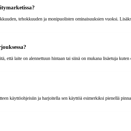
Citymarketissa?
ukkuuden, tehokkuuden ja monipuolisten ominaisuuksien vuoksi. Lisäksi 
rjouksessa?
ä, että laite on alennettuun hintaan tai siinä on mukana lisäetuja kuten 
teen käyttöohjeisiin ja harjoitella sen käyttöä esimerkiksi pienellä pin