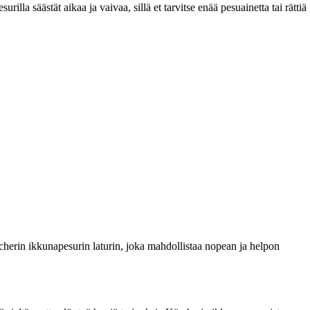
la säästät aikaa ja vaivaa, sillä et tarvitse enää pesuainetta tai rättiä
cherin ikkunapesurin laturin, joka mahdollistaa nopean ja helpon