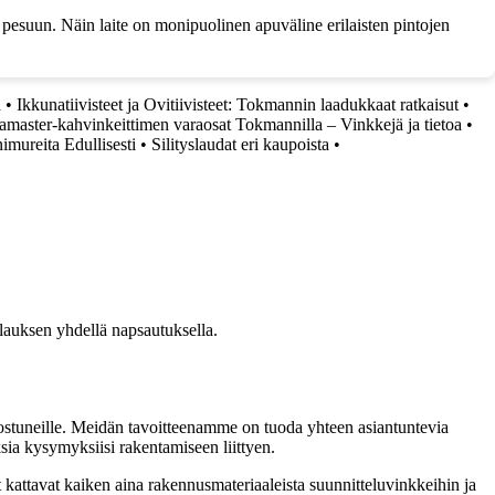
 pesuun. Näin laite on monipuolinen apuväline erilaisten pintojen
a
•
Ikkunatiivisteet ja Ovitiivisteet: Tokmannin laadukkaat ratkaisut
•
master-kahvinkeittimen varaosat Tokmannilla – Vinkkejä ja tietoa
•
mureita Edullisesti
•
Silityslaudat eri kaupoista
•
ilauksen yhdellä napsautuksella.
nnostuneille. Meidän tavoitteenamme on tuoda yhteen asiantuntevia
ksia kysymyksiisi rakentamiseen liittyen.
t kattavat kaiken aina rakennusmateriaaleista suunnitteluvinkkeihin ja