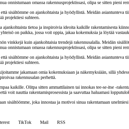
 sinua onnistumaan omassa rakennusprojektissasi, olipa se sitten pieni r
että sisältömme on ajankohtaista ja hyödyllistä. Meidän asiantunteva ti
iä projektiesi suhteen.
ajankohtaista tietoa ja inspiroivia ideoita kaikille rakentamisesta kii
mä yhteisö on paikka, jossa voit oppia, jakaa kokemuksia ja löytää vastau
nnön vinkkejä kuin ajankohtaisia trendejä rakennusalalla. Meidän sisällö
 sinua onnistumaan omassa rakennusprojektissasi, olipa se sitten pieni r
että sisältömme on ajankohtaista ja hyödyllistä. Meidän asiantunteva ti
iä projektiesi suhteen.
ijoitamme jakamaan omia kokemuksiaan ja näkemyksiään, sillä yhdes
spiroivaa rakennusalan perhettä.
 kaikille. Olitpa sitten ammattilainen tai innokas tee-se-itse -rakenta
ttä voit nauttia rakentamisprosessista ja saavuttaa haluamasi lopputulo
avaan sisältöömme, joka innostaa ja motivoi sinua rakentamaan unelmies
terest
TikTok
Mail
RSS