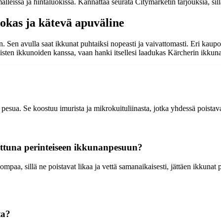
eissa ja hintaluokissa. Kannattaa seurata Citymarketin tarjouksia, sillä
okas ja kätevä apuväline
Sen avulla saat ikkunat puhtaiksi nopeasti ja vaivattomasti. Eri kaupois
ikaisten ikkunoiden kanssa, vaan hanki itsellesi laadukas Kärcherin ikkun
esua. Se koostuu imurista ja mikrokuituliinasta, jotka yhdessä poistavat
attuna perinteiseen ikkunanpesuun?
a, sillä ne poistavat likaa ja vettä samanaikaisesti, jättäen ikkunat pu
ta?