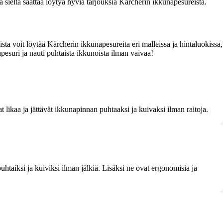
 sieltä saattaa löytyä hyviä tarjouksia Kärcherin ikkunapesureista.
ta voit löytää Kärcherin ikkunapesureita eri malleissa ja hintaluokissa,
apesuri ja nauti puhtaista ikkunoista ilman vaivaa!
 likaa ja jättävät ikkunapinnan puhtaaksi ja kuivaksi ilman raitoja.
htaiksi ja kuiviksi ilman jälkiä. Lisäksi ne ovat ergonomisia ja