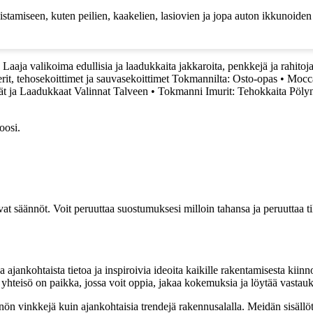
stamiseen, kuten peilien, kaakelien, lasiovien ja jopa auton ikkunoiden
Laaja valikoima edullisia ja laadukkaita jakkaroita, penkkejä ja rahitoj
rit, tehosekoittimet ja sauvasekoittimet Tokmannilta: Osto-opas
•
Mocca
 ja Laadukkaat Valinnat Talveen
•
Tokmanni Imurit: Tehokkaita Pölyni
oosi.
vat säännöt. Voit peruuttaa suostumuksesi milloin tahansa ja peruuttaa t
ajankohtaista tietoa ja inspiroivia ideoita kaikille rakentamisesta kii
mä yhteisö on paikka, jossa voit oppia, jakaa kokemuksia ja löytää vastau
nnön vinkkejä kuin ajankohtaisia trendejä rakennusalalla. Meidän sisällö