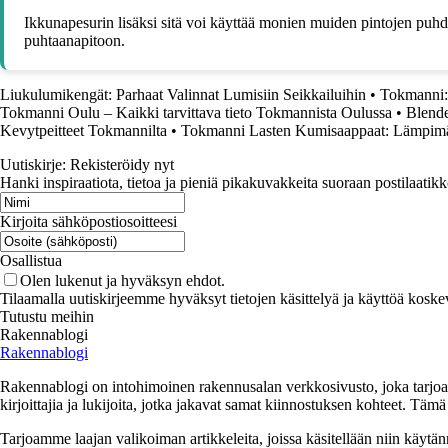
Ikkunapesurin lisäksi sitä voi käyttää monien muiden pintojen puhdi
puhtaanapitoon.
Liukulumikengät: Parhaat Valinnat Lumisiin Seikkailuihin
•
Tokmanni: 
Tokmanni Oulu – Kaikki tarvittava tieto Tokmannista Oulussa
•
Blende
Kevytpeitteet Tokmannilta
•
Tokmanni Lasten Kumisaappaat: Lämpimät
Uutiskirje: Rekisteröidy nyt
Hanki inspiraatiota, tietoa ja pieniä pikakuvakkeita suoraan postilaatikk
Kirjoita sähköpostiosoitteesi
Osallistua
Olen lukenut ja hyväksyn ehdot.
Tilaamalla uutiskirjeemme hyväksyt tietojen käsittelyä ja käyttöä koske
Tutustu meihin
Rakennablogi
Rakennablogi
Rakennablogi on intohimoinen rakennusalan verkkosivusto, joka tarjoaa 
kirjoittajia ja lukijoita, jotka jakavat samat kiinnostuksen kohteet. Tä
Tarjoamme laajan valikoiman artikkeleita, joissa käsitellään niin käytä