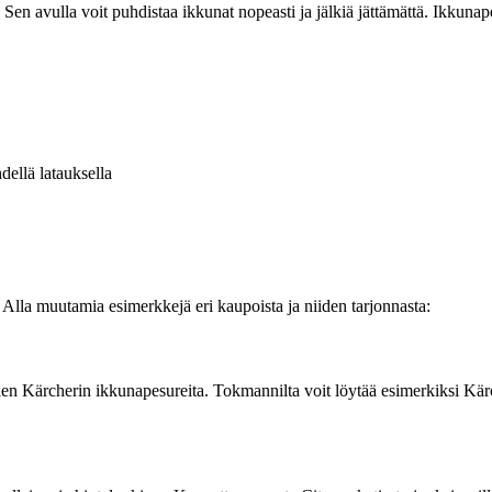
avulla voit puhdistaa ikkunat nopeasti ja jälkiä jättämättä. Ikkunapesuril
ellä latauksella
a. Alla muutamia esimerkkejä eri kaupoista ja niiden tarjonnasta:
ien Kärcherin ikkunapesureita. Tokmannilta voit löytää esimerkiksi Kär