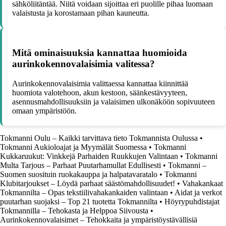
sähköliitäntää. Niitä voidaan sijoittaa eri puolille pihaa luomaan
valaistusta ja korostamaan pihan kauneutta.
Mitä ominaisuuksia kannattaa huomioida
aurinkokennovalaisimia valitessa?
Aurinkokennovalaisimia valittaessa kannattaa kiinnittää
huomiota valotehoon, akun kestoon, säänkestävyyteen,
asennusmahdollisuuksiin ja valaisimen ulkonäköön sopivuuteen
omaan ympäristöön.
Tokmanni Oulu – Kaikki tarvittava tieto Tokmannista Oulussa
•
Tokmanni Aukioloajat ja Myymälät Suomessa
•
Tokmanni
Kukkaruukut: Vinkkejä Parhaiden Ruukkujen Valintaan
•
Tokmanni
Multa Tarjous – Parhaat Puutarhamullat Edullisesti
•
Tokmanni –
Suomen suosituin ruokakauppa ja halpatavaratalo
•
Tokmanni
Klubitarjoukset – Löydä parhaat säästömahdollisuudet!
•
Vahakankaat
Tokmannilta – Opas tekstiilivahakankaiden valintaan
•
Aidat ja verkot
puutarhan suojaksi – Top 21 tuotetta Tokmannilta
•
Höyrypuhdistajat
Tokmannilla – Tehokasta ja Helppoa Siivousta
•
Aurinkokennovalaisimet – Tehokkaita ja ympäristöystävällisiä