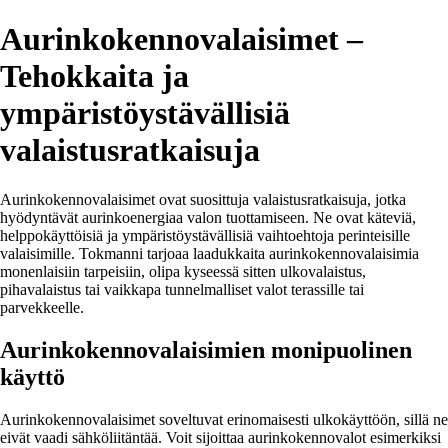
Aurinkokennovalaisimet –
Tehokkaita ja
ympäristöystävällisiä
valaistusratkaisuja
Aurinkokennovalaisimet ovat suosittuja valaistusratkaisuja, jotka
hyödyntävät aurinkoenergiaa valon tuottamiseen. Ne ovat käteviä,
helppokäyttöisiä ja ympäristöystävällisiä vaihtoehtoja perinteisille
valaisimille. Tokmanni tarjoaa laadukkaita aurinkokennovalaisimia
monenlaisiin tarpeisiin, olipa kyseessä sitten ulkovalaistus,
pihavalaistus tai vaikkapa tunnelmalliset valot terassille tai
parvekkeelle.
Aurinkokennovalaisimien monipuolinen
käyttö
Aurinkokennovalaisimet soveltuvat erinomaisesti ulkokäyttöön, sillä ne
eivät vaadi sähköliitäntää. Voit sijoittaa aurinkokennovalot esimerkiksi