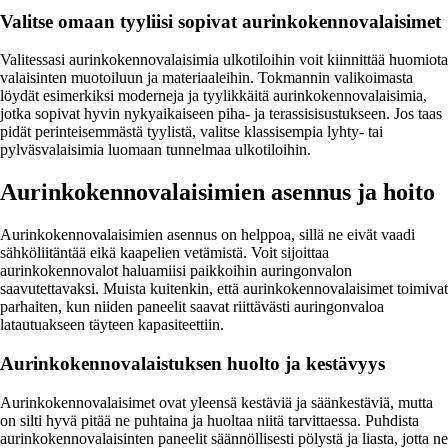
Valitse omaan tyyliisi sopivat aurinkokennovalaisimet
Valitessasi aurinkokennovalaisimia ulkotiloihin voit kiinnittää huomiota
valaisinten muotoiluun ja materiaaleihin. Tokmannin valikoimasta
löydät esimerkiksi moderneja ja tyylikkäitä aurinkokennovalaisimia,
jotka sopivat hyvin nykyaikaiseen piha- ja terassisisustukseen. Jos taas
pidät perinteisemmästä tyylistä, valitse klassisempia lyhty- tai
pylväsvalaisimia luomaan tunnelmaa ulkotiloihin.
Aurinkokennovalaisimien asennus ja hoito
Aurinkokennovalaisimien asennus on helppoa, sillä ne eivät vaadi
sähköliitäntää eikä kaapelien vetämistä. Voit sijoittaa
aurinkokennovalot haluamiisi paikkoihin auringonvalon
saavutettavaksi. Muista kuitenkin, että aurinkokennovalaisimet toimivat
parhaiten, kun niiden paneelit saavat riittävästi auringonvaloa
latautuakseen täyteen kapasiteettiin.
Aurinkokennovalaistuksen huolto ja kestävyys
Aurinkokennovalaisimet ovat yleensä kestäviä ja säänkestäviä, mutta
on silti hyvä pitää ne puhtaina ja huoltaa niitä tarvittaessa. Puhdista
aurinkokennovalaisinten paneelit säännöllisesti pölystä ja liasta, jotta ne