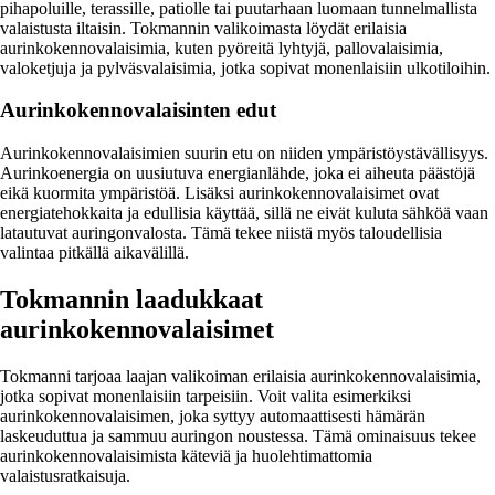
pihapoluille, terassille, patiolle tai puutarhaan luomaan tunnelmallista
valaistusta iltaisin. Tokmannin valikoimasta löydät erilaisia
aurinkokennovalaisimia, kuten pyöreitä lyhtyjä, pallovalaisimia,
valoketjuja ja pylväsvalaisimia, jotka sopivat monenlaisiin ulkotiloihin.
Aurinkokennovalaisinten edut
Aurinkokennovalaisimien suurin etu on niiden ympäristöystävällisyys.
Aurinkoenergia on uusiutuva energianlähde, joka ei aiheuta päästöjä
eikä kuormita ympäristöä. Lisäksi aurinkokennovalaisimet ovat
energiatehokkaita ja edullisia käyttää, sillä ne eivät kuluta sähköä vaan
latautuvat auringonvalosta. Tämä tekee niistä myös taloudellisia
valintaa pitkällä aikavälillä.
Tokmannin laadukkaat
aurinkokennovalaisimet
Tokmanni tarjoaa laajan valikoiman erilaisia aurinkokennovalaisimia,
jotka sopivat monenlaisiin tarpeisiin. Voit valita esimerkiksi
aurinkokennovalaisimen, joka syttyy automaattisesti hämärän
laskeuduttua ja sammuu auringon noustessa. Tämä ominaisuus tekee
aurinkokennovalaisimista käteviä ja huolehtimattomia
valaistusratkaisuja.