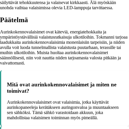
säilyttävät tehokkuutensa ja valaisevat kirkkaasti. Älä myöskään
unohda vaihtaa valaisimissa olevia LED-lamppuja tarvittaessa.
Päätelmä
Aurinkokennovalaisimet ovat käteviä, energiatehokkaita ja
ympäristöystävällisiä valaistusratkaisuja ulkotiloihin. Tokmanni tarjoaa
laadukkaita aurinkokennovalaisimia monenlaisiin tarpeisiin, ja niiden
avulla voit luoda tunnelmallista valaistusta puutarhaan, terassille tai
muihin ulkotiloihin. Muista huoltaa aurinkokennovalaisimet
säännöllisesti, niin voit nauttia niiden tarjoamasta valosta pitkään ja
vaivattomasti.
Mitä ovat aurinkokennovalaisimet ja miten ne
toimivat?
Aurinkokennovalaisimet ovat valaisimia, jotka käyttävät
aurinkopaneeleja kerätäkseen auringonvaloa ja muuntaakseen
sen sähköksi. Tämä sähkö varastoidaan akkuun, joka
mahdollistaa valaisimen toiminnan myös pimeällä.