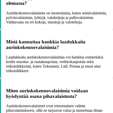
olemassa?
Aurinkokennovalaisimia on monenlaisia, kuten seinävalaisimia,
pylväsvalaisimia, lyhtyjä, valoketjuja ja pallovalaisimia.
Valittavana on eri kokoja, muotoja ja valotehoja.
Mistä kannattaa hankkia laadukkaita
aurinkokennovalaisimia?
Laadukkaita aurinkokennovalaisimia voi hankkia esimerkiksi
kodin sisustus- ja rautakaupoista, verkkokaupoista sekä
erikoisliikkeistä, kuten Tokmanni, Lidl, Prisma ja muut alan
erikoisliikkeet.
Miten aurinkokennovalaisimia voidaan
hyödyntää osana pihavalaistusta?
Aurinkokennovalaisimet ovat erinomainen valinta
pihavalaistukseen, sillä ne tarjoavat valoa ja tunnelmaa ilman