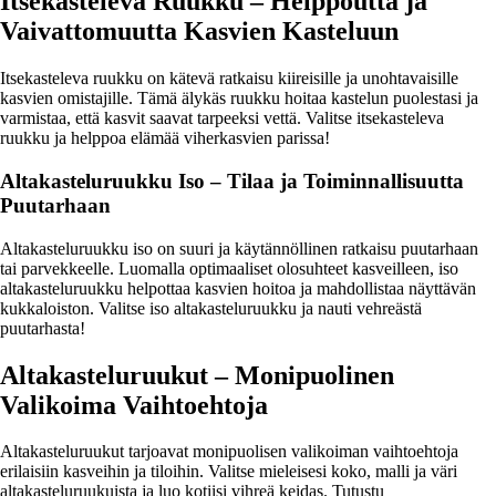
Itsekasteleva Ruukku – Helppoutta ja
Vaivattomuutta Kasvien Kasteluun
Itsekasteleva ruukku on kätevä ratkaisu kiireisille ja unohtavaisille
kasvien omistajille. Tämä älykäs ruukku hoitaa kastelun puolestasi ja
varmistaa, että kasvit saavat tarpeeksi vettä. Valitse itsekasteleva
ruukku ja helppoa elämää viherkasvien parissa!
Altakasteluruukku Iso – Tilaa ja Toiminnallisuutta
Puutarhaan
Altakasteluruukku iso on suuri ja käytännöllinen ratkaisu puutarhaan
tai parvekkeelle. Luomalla optimaaliset olosuhteet kasveilleen, iso
altakasteluruukku helpottaa kasvien hoitoa ja mahdollistaa näyttävän
kukkaloiston. Valitse iso altakasteluruukku ja nauti vehreästä
puutarhasta!
Altakasteluruukut – Monipuolinen
Valikoima Vaihtoehtoja
Altakasteluruukut tarjoavat monipuolisen valikoiman vaihtoehtoja
erilaisiin kasveihin ja tiloihin. Valitse mieleisesi koko, malli ja väri
altakasteluruukuista ja luo kotiisi vihreä keidas. Tutustu