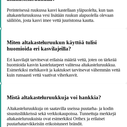
Perinteisessä ruukussa kasvi kastellaan yläpuolelta, kun taas
altakasteluruukussa vesi lisätään ruukun alapuolella olevaan
säiliöön, josta kasvi imee vettä juuristonsa kautta.
Miten altakasteluruukun käyttöä tulisi
huomioida eri kasvilajeilla?
Eri kasvilajit tarvitsevat erilaisia määriä vettä, joten on tärkeää
huomioida kasvin kastelutarpeet valitessa altakasteluruukkua.
Esimerkiksi mehikasvit ja kaktukset tarvitsevat vähemmän vettä
kuin runsaasti vettä vaativat viherkasvit.
Mistä altakasteluruukkuja voi hankkia?
Altakasteluruukkuja on saatavilla useissa puutarha- ja kodin
sisustusliikkeissä sekä verkkokaupoissa. Tunnettuja merkkejä
altakasteluruukuista ovat esimerkiksi Orthex ja erilaiset
puutarhatarvikkeisiin erikoistuneet brändit.