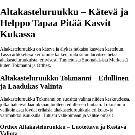
Altakasteluruukku – Kätevä ja
Helppo Tapaa Pitää Kasvit
Kukassa
Altakasteluruukku on kätevä ja älykäs ratkaisu kasvien kasteluun.
Tässä artikkelissa kerromme kaiken, mitä sinun tarvitsee tietää
altakasteluruukuista, erityisesti Tunnetuista Suomalaisista Merkeistä
kuten Tokmanni ja Orthex.
Altakasteluruukku Tokmanni – Edullinen
ja Laadukas Valinta
Altakasteluruukku Tokmanni on suosittu valinta niiden keskuudessa,
jotka haluavat laadukkaan tuotteen edulliseen hintaan. Tokmannin
valikoimasta löydät erilaisia altakasteluruukkuja eri koko- ja
värimahdollisuuksilla. Tutustu valikoimaan ja valitse omasi!
Orthex Altakasteluruukku – Luotettava ja Kestävä
Valinta