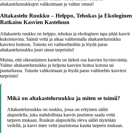
altakasteluruukkujen valikoimaan ja valitse omasi!
Altakastelu Ruukku – Helppo, Tehokas ja Ekologinen
Ratkaisu Kasvien Kasteluun
Altakastelu ruukku on helppo, tehokas ja ekologinen tapa pitää kasvit
kukoistavina. Säästä vettä ja aikaa valitsemalla altakasteluruukku
kasviesi hoitoon. Tutustu eri vaihtoehtoihin ja löydä paras
altakasteluruukku juuri sinun tarpeisiisi!
Muista, että oikeanlainen kastelu on tärkeä osa kasvien hyvinvointia.
Valitse altakasteluruukku ja helpota kasvien hoitoa kotona tai
puutarhassa. Tutustu valikoimaan ja löydä paras vaihtoehto kasviesi
tarpeisiin!
Mikä on altakasteluruukku ja miten se toimii?
Altakasteluruukku on ruukku, jossa on erityinen säiliö
alapuolella, joka mahdollistaa kasvin juuriston saada vettä
tarpeen mukaan. Ruukun alapuolella oleva säiliö täytetään
vedellä, ja kasvi imee vettä juuristonsa kautta tarpeen mukaan.