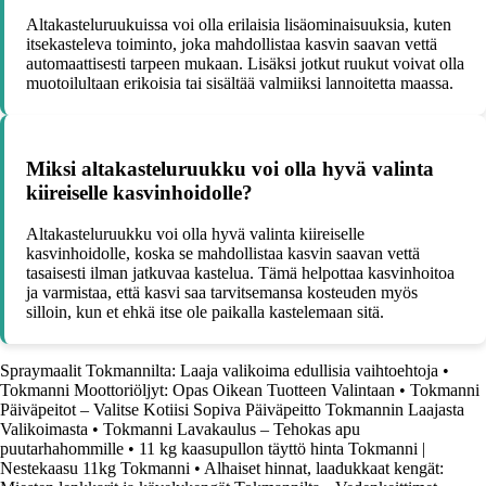
Altakasteluruukuissa voi olla erilaisia lisäominaisuuksia, kuten
itsekasteleva toiminto, joka mahdollistaa kasvin saavan vettä
automaattisesti tarpeen mukaan. Lisäksi jotkut ruukut voivat olla
muotoilultaan erikoisia tai sisältää valmiiksi lannoitetta maassa.
Miksi altakasteluruukku voi olla hyvä valinta
kiireiselle kasvinhoidolle?
Altakasteluruukku voi olla hyvä valinta kiireiselle
kasvinhoidolle, koska se mahdollistaa kasvin saavan vettä
tasaisesti ilman jatkuvaa kastelua. Tämä helpottaa kasvinhoitoa
ja varmistaa, että kasvi saa tarvitsemansa kosteuden myös
silloin, kun et ehkä itse ole paikalla kastelemaan sitä.
Spraymaalit Tokmannilta: Laaja valikoima edullisia vaihtoehtoja
•
Tokmanni Moottoriöljyt: Opas Oikean Tuotteen Valintaan
•
Tokmanni
Päiväpeitot – Valitse Kotiisi Sopiva Päiväpeitto Tokmannin Laajasta
Valikoimasta
•
Tokmanni Lavakaulus – Tehokas apu
puutarhahommille
•
11 kg kaasupullon täyttö hinta Tokmanni |
Nestekaasu 11kg Tokmanni
•
Alhaiset hinnat, laadukkaat kengät: