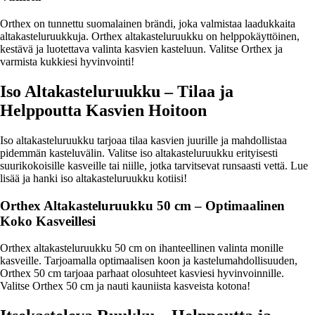
Orthex on tunnettu suomalainen brändi, joka valmistaa laadukkaita
altakasteluruukkuja. Orthex altakasteluruukku on helppokäyttöinen,
kestävä ja luotettava valinta kasvien kasteluun. Valitse Orthex ja
varmista kukkiesi hyvinvointi!
Iso Altakasteluruukku – Tilaa ja
Helppoutta Kasvien Hoitoon
Iso altakasteluruukku tarjoaa tilaa kasvien juurille ja mahdollistaa
pidemmän kasteluvälin. Valitse iso altakasteluruukku erityisesti
suurikokoisille kasveille tai niille, jotka tarvitsevat runsaasti vettä. Lue
lisää ja hanki iso altakasteluruukku kotiisi!
Orthex Altakasteluruukku 50 cm – Optimaalinen
Koko Kasveillesi
Orthex altakasteluruukku 50 cm on ihanteellinen valinta monille
kasveille. Tarjoamalla optimaalisen koon ja kastelumahdollisuuden,
Orthex 50 cm tarjoaa parhaat olosuhteet kasviesi hyvinvoinnille.
Valitse Orthex 50 cm ja nauti kauniista kasveista kotona!