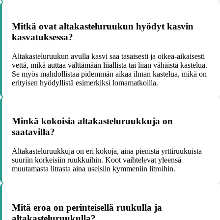
Mitkä ovat altakasteluruukun hyödyt kasvin
kasvatuksessa?
Altakasteluruukun avulla kasvi saa tasaisesti ja oikea-aikaisesti
vettä, mikä auttaa välttämään liiallista tai liian vähäistä kastelua.
Se myös mahdollistaa pidemmän aikaa ilman kastelua, mikä on
erityisen hyödyllistä esimerkiksi lomamatkoilla.
Minkä kokoisia altakasteluruukkuja on
saatavilla?
Altakasteluruukkuja on eri kokoja, aina pienistä yrttiruukuista
suuriin korkeisiin ruukkuihin. Koot vaihtelevat yleensä
muutamasta litrasta aina useisiin kymmeniin litroihin.
Mitä eroa on perinteisellä ruukulla ja
altakasteluruukulla?