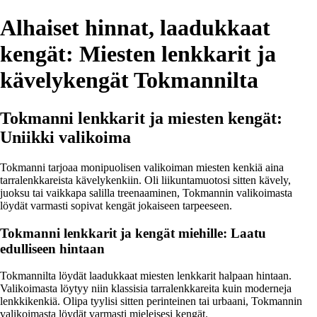
Alhaiset hinnat, laadukkaat
kengät: Miesten lenkkarit ja
kävelykengät Tokmannilta
Tokmanni lenkkarit ja miesten kengät:
Uniikki valikoima
Tokmanni tarjoaa monipuolisen valikoiman miesten kenkiä aina
tarralenkkareista kävelykenkiin. Oli liikuntamuotosi sitten kävely,
juoksu tai vaikkapa salilla treenaaminen, Tokmannin valikoimasta
löydät varmasti sopivat kengät jokaiseen tarpeeseen.
Tokmanni lenkkarit ja kengät miehille: Laatu
edulliseen hintaan
Tokmannilta löydät laadukkaat miesten lenkkarit halpaan hintaan.
Valikoimasta löytyy niin klassisia tarralenkkareita kuin moderneja
lenkkikenkiä. Olipa tyylisi sitten perinteinen tai urbaani, Tokmannin
valikoimasta löydät varmasti mieleisesi kengät.