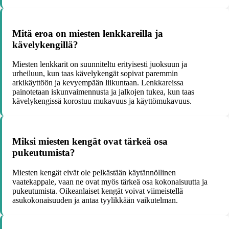
Mitä eroa on miesten lenkkareilla ja
kävelykengillä?
Miesten lenkkarit on suunniteltu erityisesti juoksuun ja
urheiluun, kun taas kävelykengät sopivat paremmin
arkikäyttöön ja kevyempään liikuntaan. Lenkkareissa
painotetaan iskunvaimennusta ja jalkojen tukea, kun taas
kävelykengissä korostuu mukavuus ja käyttömukavuus.
Miksi miesten kengät ovat tärkeä osa
pukeutumista?
Miesten kengät eivät ole pelkästään käytännöllinen
vaatekappale, vaan ne ovat myös tärkeä osa kokonaisuutta ja
pukeutumista. Oikeanlaiset kengät voivat viimeistellä
asukokonaisuuden ja antaa tyylikkään vaikutelman.