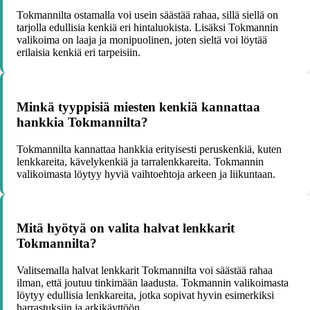
Tokmannilta ostamalla voi usein säästää rahaa, sillä siellä on
tarjolla edullisia kenkiä eri hintaluokista. Lisäksi Tokmannin
valikoima on laaja ja monipuolinen, joten sieltä voi löytää
erilaisia kenkiä eri tarpeisiin.
Minkä tyyppisiä miesten kenkiä kannattaa
hankkia Tokmannilta?
Tokmannilta kannattaa hankkia erityisesti peruskenkiä, kuten
lenkkareita, kävelykenkiä ja tarralenkkareita. Tokmannin
valikoimasta löytyy hyviä vaihtoehtoja arkeen ja liikuntaan.
Mitä hyötyä on valita halvat lenkkarit
Tokmannilta?
Valitsemalla halvat lenkkarit Tokmannilta voi säästää rahaa
ilman, että joutuu tinkimään laadusta. Tokmannin valikoimasta
löytyy edullisia lenkkareita, jotka sopivat hyvin esimerkiksi
harrastuksiin ja arkikäyttöön.