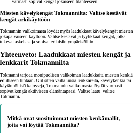
varmasti sopivat kengät jokaiseen tilanteeseen.
Miesten kävelykengät Tokmannilta: Valitse kestävät
kengät arkikäyttöön
Tokmannin valikoimasta löydät myös laadukkaat kävelykengät miesten
jokapäiväiseen käyttöön. Valitse kestävät ja tyylikkäät kengät, jotka
tukevat askeltasi ja sopivat erilaisiin ympäristöihin.
Yhteenveto: Laadukkaat miesten kengät ja
lenkkarit Tokmannilta
Tokmanni tarjoaa monipuolisen valikoiman laadukkaita miesten kenkiä
edulliseen hintaan. Olit sitten vailla uusia lenkkareita, kävelykenkiä tai
käytännöllisiä kalosseja, Tokmannin valikoimasta löydät varmasti
sopivat kengät aktiiviseen elämäntapaasi. Valitse laatu, valitse
Tokmanni.
Mitkä ovat suosituimmat miesten kenkämallit,
joita voi löytää Tokmannilta?