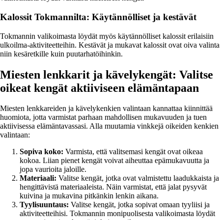
Kalossit Tokmannilta: Käytännölliset ja kestävät
Tokmannin valikoimasta löydät myös käytännölliset kalossit erilaisiin
ulkoilma-aktiviteetteihin. Kestävät ja mukavat kalossit ovat oiva valinta
niin kesäretkille kuin puutarhatöihinkin.
Miesten lenkkarit ja kävelykengät: Valitse
oikeat kengät aktiiviseen elämäntapaan
Miesten lenkkareiden ja kävelykenkien valintaan kannattaa kiinnittää
huomiota, jotta varmistat parhaan mahdollisen mukavuuden ja tuen
aktiivisessa elämäntavassasi. Alla muutamia vinkkejä oikeiden kenkien
valintaan:
Sopiva koko:
Varmista, että valitsemasi kengät ovat oikeaa
kokoa. Liian pienet kengät voivat aiheuttaa epämukavuutta ja
jopa vaurioita jaloille.
Materiaali:
Valitse kengät, jotka ovat valmistettu laadukkaista ja
hengittävistä materiaaleista. Näin varmistat, että jalat pysyvät
kuivina ja mukavina pitkänkin lenkin aikana.
Tyylisuuntaus:
Valitse kengät, jotka sopivat omaan tyyliisi ja
aktiviteetteihisi. Tokmannin monipuolisesta valikoimasta löydät