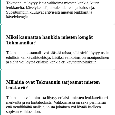
Tokmannilta löytyy laaja valikoima miesten kenkiä, kuten
lenkkareita, kävelykenkiä, tarralenkkareita ja kalosseja.
Suosituimpiin kuuluvat erityisesti miesten lenkkarit ja
kävelykengät.
Miksi kannattaa hankkia miesten kengät
Tokmannilta?
Tokmannilta ostamalla voi säästää rahaa, sillä sieltä löytyy usein
edullisia kenkävaihtoehtoja. Lisäksi valikoima on monipuolinen
ja sieltä voi löytää erilaisia kenkiä eri käyttötarkoituksiin.
Millaisia ovat Tokmannin tarjoamat miesten
lenkkarit?
Tokmannin valikoimasta löytyy erilaisia miesten lenkkareita eri
merkeiltä ja eri hintaluokista. Valikoimassa on sekä perinteisiä
että trendikkäitä malleja, joista jokainen voi löytää itselleen
sopivan vaihtoehdon.